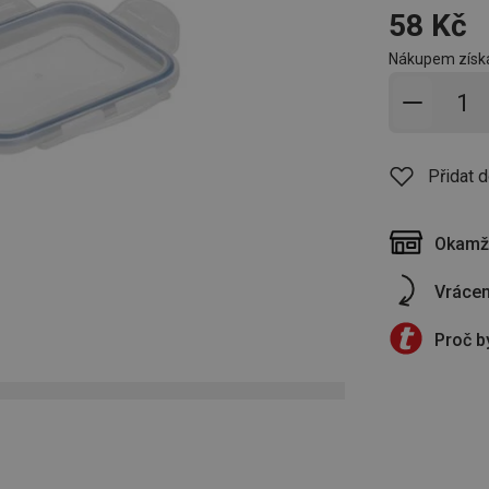
58 Kč
Nákupem získá
Přidat 
Přidat 
Okamži
Vrácen
Proč b