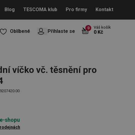
Blog
TESCOMA klub
Pro firmy
Kontakt
Váš košík
0
Oblíbené
Přihlaste se
0 Kč
ní víčko vč. těsnění pro
4
9207420.00
 e-shopu
prodejnách