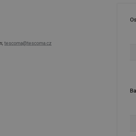
Os
n;
tescoma@tescoma.cz
Ba