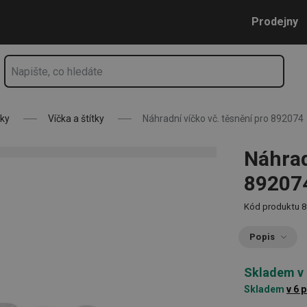
Přejít na hlavní obsah
Přejít na vyhledávání
Přejít na navigaci
Prodejny
čky
Víčka a štítky
Náhradní víčko vč. těsnění pro 892074
Náhrad
89207
Kód produktu
8
Popis
Skladem v
Skladem
v 6 