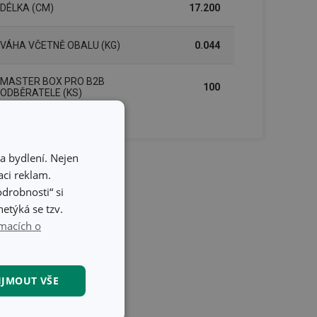
DÉLKA (CM)
17.200
VÁHA VČETNĚ OBALU (KG)
0.044
MASTER BOX PRO B2B
100
ODBĚRATELE (KS)
a bydlení. Nejen
ci reklam.
odrobnosti“ si
etýká se tzv.
macích o
IJMOUT VŠE