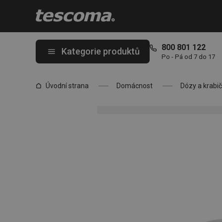
Nacházíte se na stránce Náhradní víčko vč. těsnění pro 892074
800 801 122
Kategorie produktů
Po - Pá od 7 do 17
Úvodní strana
Domácnost
Dózy a krabi