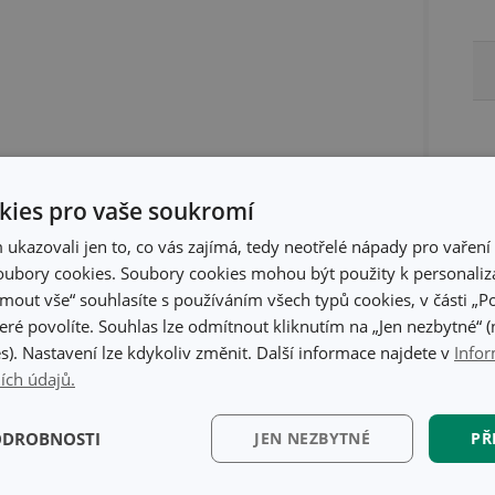
ies pro vaše soukromí
kazovali jen to, co vás zajímá, tedy neotřelé nápady pro vaření 
ubory cookies. Soubory cookies mohou být použity k personaliza
jmout vše“ souhlasíte s používáním všech typů cookies, v části „P
eré povolíte. Souhlas lze odmítnout kliknutím na „Jen nezbytné“ (n
ty
s). Nastavení lze kdykoliv změnit. Další informace najdete v
Infor
ích údajů.
ODROBNOSTI
JEN NEZBYTNÉ
PŘ