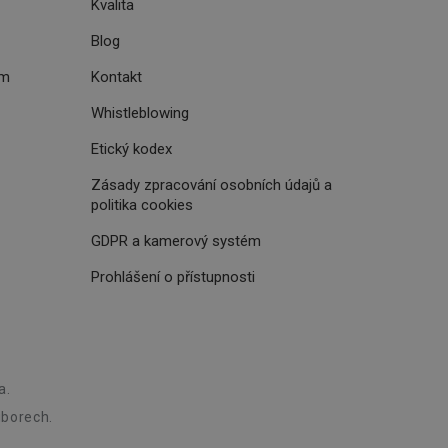
Kvalita
Blog
i zařízení, která
oužívání a zlepšila
ém
Kontakt
Whistleblowing
Etický kodex
Zásady zpracování osobních údajů a
rencí výkonnosti a
ormací o chování
jejich prohlížení
jichž cílem je
politika cookies
analytických údajů
tránky.
GDPR a kamerový systém
ormací o chování
ížeče webových
jichž cílem je
aného obsahu nebo
Prohlášení o přístupnosti
osobní údaje.
, které jsou pro vás
 omezení počtu
ání a
zené návštěvníkem
ření účinnosti
ch významných akcí,
při affiliate
ní.
a.
borech.
ských interakcí a
živatelské