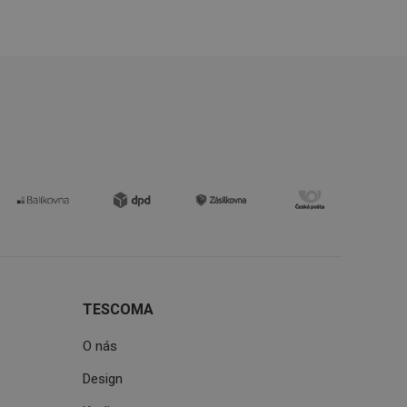
avu uživatelské
zi lidmi a roboty.
vat platné zprávy o
uhlasu uživatele
ke zlepšení
iřadí konkrétnímu
prohlížení.
oho, jak uživatelé
e funkčnost
ovozu na několika
TESCOMA
držovat výkon v
O nás
štěvníkovi. Používá
 optimalizovala
Design