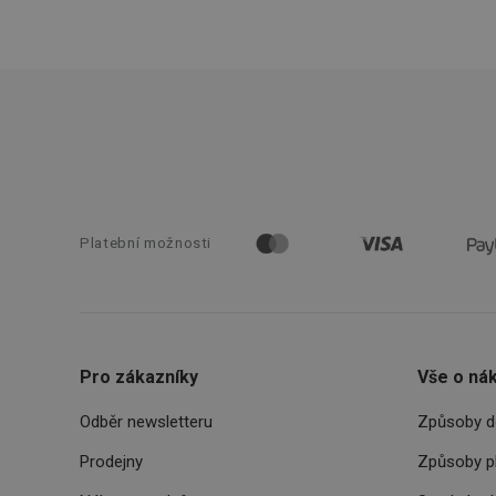
FPGSID
__cf_bm
cjConsent
__rtbh.lid
OAU
Platební možnosti
__Secure-YNID
HAPLB8G
Pro zákazníky
Vše o ná
Odběr newsletteru
Způsoby d
INGRESSCOOKIE
Prodejny
Způsoby p
clientToken