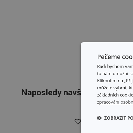
Pečeme cook
Rádi bychom vám u
to nám umožní so
Kliknutím na „Při
můžete vybrat, kt
Naposledy navštívené produk
základních cookie
zpracování osobn
ZOBRAZIT P