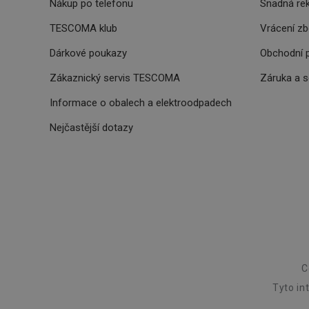
Nákup po telefonu
Snadná re
TESCOMA klub
Vrácení z
udid
Dárkové poukazy
Obchodní 
Zákaznický servis TESCOMA
Záruka a 
Informace o obalech a elektroodpadech
Název
Název
Název
Nejčastější dotazy
cto_bundle
vivdocref
FPLC
cjevent_sc
cto_bundle
viewer_token
cjUser
cje
XANDR_PANID
cjevent
lastVisitedProducts
_hjSessionUser_329
C
cjevent_dc
Tyto in
_clck
cjdata