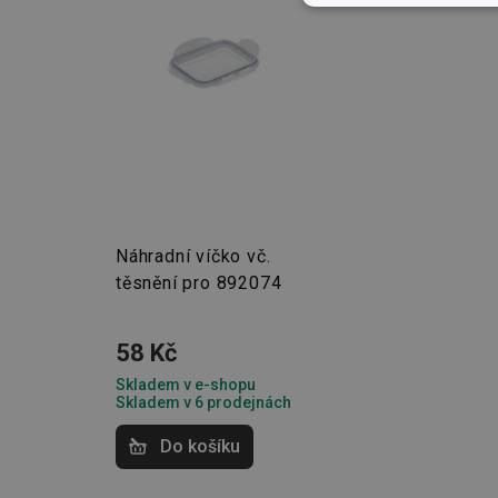
Základní (fun
cookies
Základní (fun
Nezbytně nutné soubo
stránky nelze bez ne
Náhradní víčko vč.
těsnění pro 892074
Název
shopsys_abc
58 Kč
__cf_bm
Skladem v e-shopu
Skladem v 6 prodejnách
CookieScriptConse
Do košíku