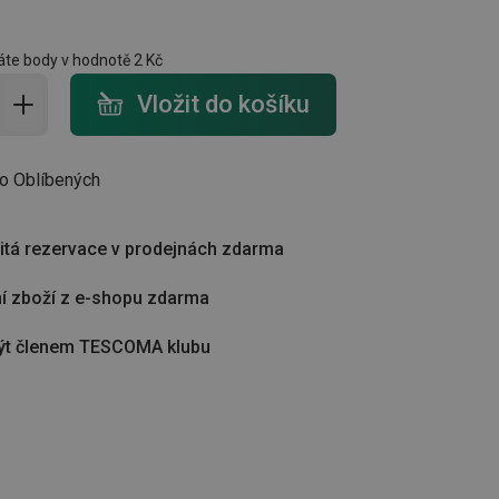
te body v hodnotě
2 Kč
do košíku - počet
Vložit do košíku
do Oblíbených
tá rezervace v prodejnách zdarma
í zboží z e-shopu zdarma
ýt členem TESCOMA klubu