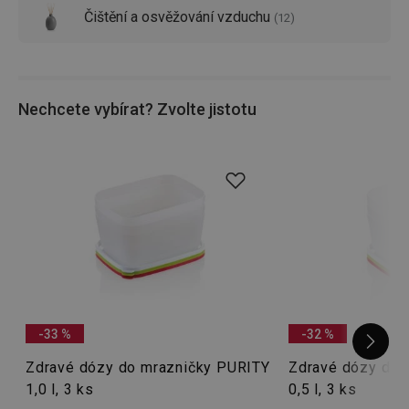
Čištění a osvěžování vzduchu
(
12
)
Nechcete vybírat? Zvolte jistotu
-33 %
-32 %
Zdravé dózy do mrazničky PURITY
Zdravé dózy do 
1,0 l, 3 ks
0,5 l, 3 ks