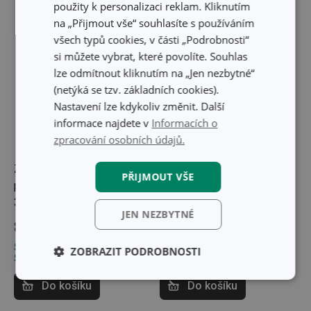
použity k personalizaci reklam. Kliknutím
na „Přijmout vše“ souhlasíte s používáním
všech typů cookies, v části „Podrobnosti“
si můžete vybrat, které povolíte. Souhlas
lze odmítnout kliknutím na „Jen nezbytné“
(netýká se tzv. základních cookies).
Nastavení lze kdykoliv změnit. Další
informace najdete v
Informacích o
zpracování osobních údajů.
-29 %
Zásobník na fólie a
Digitální osobní váha
PŘIJMOUT VŠE
papírové utěrky MONTI
LAGOON
33 cm
JEN NEZBYTNÉ
1 199 Kč
859 Kč
849 Kč
Skladem v e-shopu
Skladem v e-shopu
ZOBRAZIT PODROBNOSTI
Skladem v 66 prodejnách
Skladem v 116 prodejnách
Základní
Analytické a
Do košíku
Do košíku
(funkční) cookies
preferenční
cookies