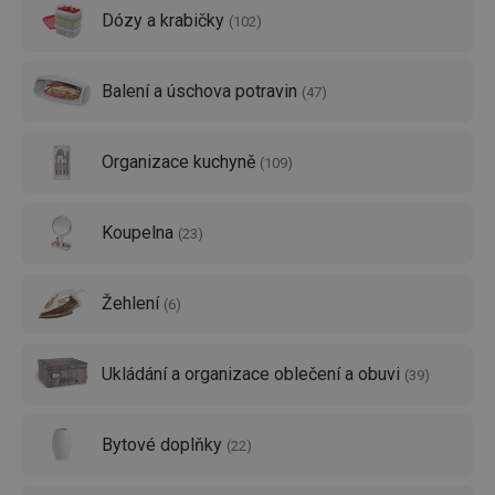
Dózy a krabičky
(
102
)
V nabídce máme také další vychytávky do domácnosti –
například pro
ukládání prádla
. Zorganizujte si domácnost
Balení a úschova potravin
přesně dle svého gusta a šetřete drahocenný čas!
(
47
)
Organizace kuchyně
(
109
)
Koupelna
(
23
)
Žehlení
(
6
)
Ukládání a organizace oblečení a obuvi
(
39
)
Bytové doplňky
(
22
)