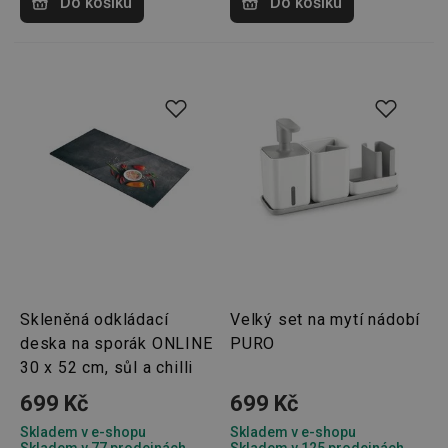
Do košíku
Do košíku
uživate
cookies
webov
stránká
__rtbh.lid
www.tescoma.cz
11 měsíců
Tento 
4 týdny
cookie 
používá
routing
zlepšen
navigač
zkušeno
uživatel
že je př
konkré
serveru
zajistí
konzist
a efekti
prohlíž
OAU
.opera.com
11 měsíců
Skleněná odkládací
Velký set na mytí nádobí
4 týdny
deska na sporák ONLINE
PURO
__Secure-YNID
.youtube.com
5 měsíců
4 týdny
30 x 52 cm, sůl a chilli
HAPLB8G
.go.sonobi.com
Zavřením
Tento 
699 Kč
699 Kč
prohlížeče
cookie 
používá
Skladem v e-shopu
Skladem v e-shopu
sledová