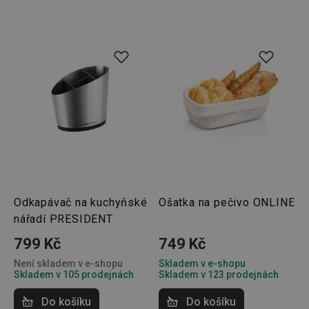
4 týdny
__cf_bm
29 minut
Tento 
Cloudflare Inc.
59 sekund
cookie 
.heureka.cz
používá
rozliše
lidmi a
To je p
přínosn
bylo m
podáva
platné 
o použí
jejich
webov
stránek
CookieScriptConsent
1 měsíc
Tento 
CookieScript
cookie 
www.tescoma.cz
služba 
zásadách ochrany soukromí společnosti Google
Script.
Odkapávač na kuchyňské
Ošatka na pečivo ONLINE
zapama
nářadí PRESIDENT
předvo
souhlas
soubor
799 Kč
749 Kč
cookie
návštěv
Není skladem v e-shopu
Skladem v e-shopu
nutné, 
Skladem v 105 prodejnách
Skladem v 123 prodejnách
banner
Cookie
Script.
Do košíku
Do košíku
fungov