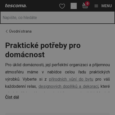
Nacházíte se na stránce Vše pro domácnost od Tescomy | Domá
0
Přejít na hlavní obsah
Přejít na vyhledávání
Přejít na navigaci
MENU
Úvodní strana
Praktické potřeby pro
domácnost
Pro úklid domácnosti, její perfektní organizaci a příjemnou
atmosféru máme v nabídce celou řadu praktických
výrobků. Vyberte si z
přírodních vůní do bytu
pro váš
každodenní relax,
designových doplňků a dekorací
, které
zútulní váš interiér nebo
výrobků pro mytí a úklid
. Mysleli
Číst dál
jsme také na stabilní žehlicí prkno a napařovací žehličku,
které usnadní žehlení.