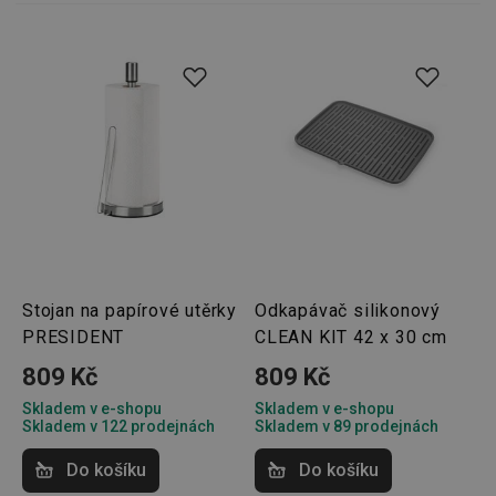
Marketingové
Funkční soubory
cookies
Základní (funkční) cookies
Analytické a preferenční cookies
Stojan na papírové utěrky
Odkapávač silikonový
Marketingové cookies
Funkční soubory
PRESIDENT
CLEAN KIT 42 x 30 cm
Nezbytně nutné soubory cookie umožňují základní
funkce webových stránek, jako je přihlášení
809 Kč
809 Kč
uživatele a správa účtu. Webové stránky nelze bez
nezbytně nutných souborů cookie správně používat.
Skladem v e-shopu
Skladem v e-shopu
Skladem v 122 prodejnách
Skladem v 89 prodejnách
Poskytovatel
/
Název
Vyprší
Popis
Doména
Do košíku
Do košíku
shopsys_abc
www.tescoma.cz
5 měsíců