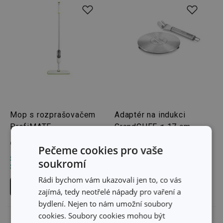
Mop s rozprašovačem
Adaptér na indukci
ProfiMATE
GrandCHEF ø 17 cm
969 Kč
859 Kč
Pečeme cookies pro vaše
Skladem v e-shopu
Skladem v e-shopu
soukromí
Skladem v 120 prodejnách
Skladem v 121 prodejnách
Rádi bychom vám ukazovali jen to, co vás
Do košíku
Do košíku
zajímá, tedy neotřelé nápady pro vaření a
bydlení. Nejen to nám umožní soubory
cookies. Soubory cookies mohou být