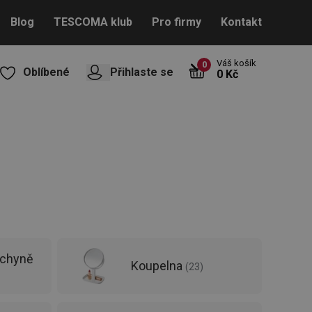
Blog
TESCOMA klub
Pro firmy
Kontakt
Váš košík
0
Oblíbené
Přihlaste se
0 Kč
uchyně
Koupelna
(
23
)