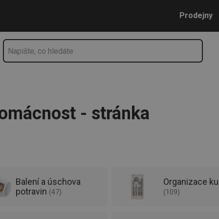
í potřeby | Tescoma.cz - stránka 4
Přejít na hlavní obsah
Přejít na vyhledávání
Přejít na navigaci
Prodejny
domácnost - stránka
Balení a úschova
Organizace k
potravin
(
47
)
(
109
)