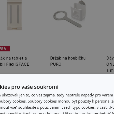
75 %
ák na tablet a
Držák na houbičku
Dáv
bil FlexiSPACE
PURO
ONL
s m
hou
 Kč
 Kč
149 Kč
47
ies pro vaše soukromí
adem v e-shopu
Skladem v e-shopu
Skla
kazovali jen to, co vás zajímá, tedy neotřelé nápady pro vaření 
adem v 105
Skladem v 119
Skla
ubory cookies. Soubory cookies mohou být použity k personaliza
dejnách
prodejnách
pro
jmout vše“ souhlasíte s používáním všech typů cookies, v části „P
Do košíku
Do košíku
eré povolíte. Souhlas lze odmítnout kliknutím na „Jen nezbytné“ (n