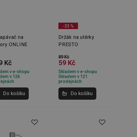
-33 %
apávač na
Držák na utěrky
bory ONLINE
PRESTO
89 Kč
9 Kč
59 Kč
dem v e-shopu
Skladem v e-shopu
dem v 126
Skladem v 121
dejnách
prodejnách
Do košíku
Do košíku