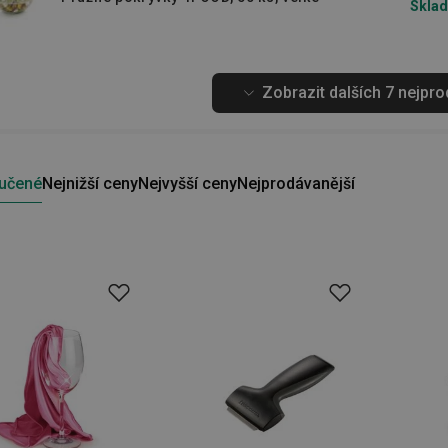
Sklad
Zobrazit dalších 7 nejpr
učené
Nejnižší ceny
Nejvyšší ceny
Nejprodávanější