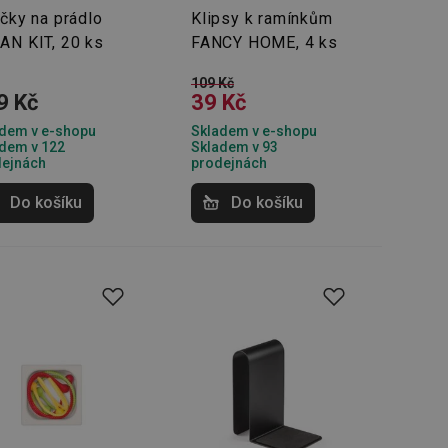
oho, jak uživatelé
íčky na prádlo
Klipsy k ramínkům
e funkčnost
ovozu na několika
AN KIT, 20 ks
FANCY HOME, 4 ks
držovat výkon v
109 Kč
štěvníkovi. Používá
9 Kč
39 Kč
 optimalizovala
dem v e-shopu
Skladem v e-shopu
dem v 122
Skladem v 93
dejnách
prodejnách
i zařízení, která
Do košíku
Do košíku
oužívání a zlepšila
rencí výkonnosti a
ormací o chování
jejich prohlížení
jichž cílem je
analytických údajů
tránky.
ormací o chování
ížeče webových
jichž cílem je
aného obsahu nebo
osobní údaje.