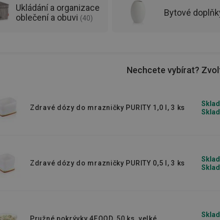
Ukládání a organizace
Bytové doplň
oblečení a obuvi
(
40
)
Nechcete vybírat? Zvolt
Sklad
Zdravé dózy do mrazničky PURITY 1,0 l, 3 ks
Sklad
Sklad
Zdravé dózy do mrazničky PURITY 0,5 l, 3 ks
Sklad
Sklad
Pružné pokrývky 4FOOD, 50 ks, velké