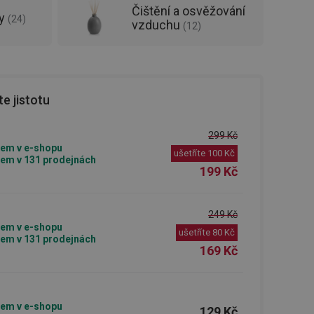
Čištění a osvěžování
ky
(
24
)
vzduchu
(
12
)
e jistotu
299 Kč
em v e-shopu
ušetříte
100 Kč
em v 131 prodejnách
199 Kč
249 Kč
em v e-shopu
ušetříte
80 Kč
em v 131 prodejnách
169 Kč
em v e-shopu
129 Kč