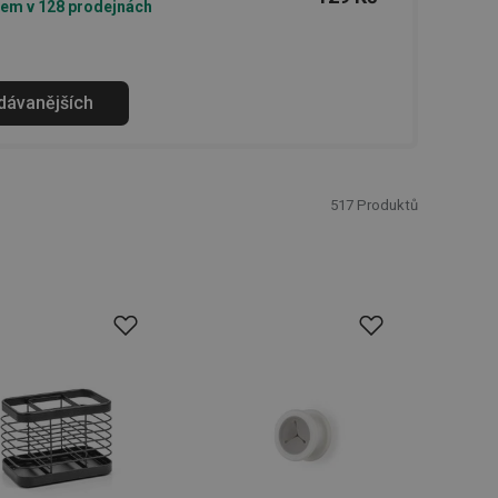
em v 128 prodejnách
odávanějších
517
Produktů