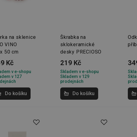
rka na sklenice
Škrabka na
Odk
O VINO
sklokeramické
pří
 x 50 cm
desky PRECIOSO
9 Kč
219 Kč
34
adem v e-shopu
Skladem v e-shopu
Skla
adem v 127
Skladem v 129
Skla
dejnách
prodejnách
pro
Do košíku
Do košíku