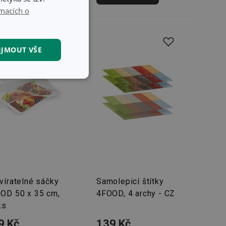
macích o
IJMOUT VŠE
kční soubory
kční soubory
 správa účtu. Webové
víratelné sáčky
Samolepicí štítky
OD 50 x 35 cm,
4FOOD, 4 archy - CZ
ks
9 Kč
139 Kč