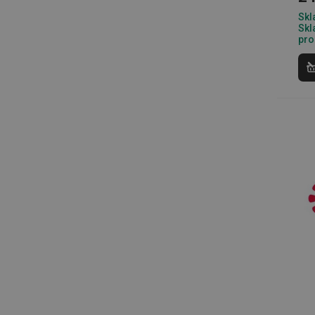
Skl
__cf_bm
Skl
pro
CookieScriptConse
FPGSID
__cf_bm
cjConsent
__rtbh.lid
OAU
__Secure-YNID