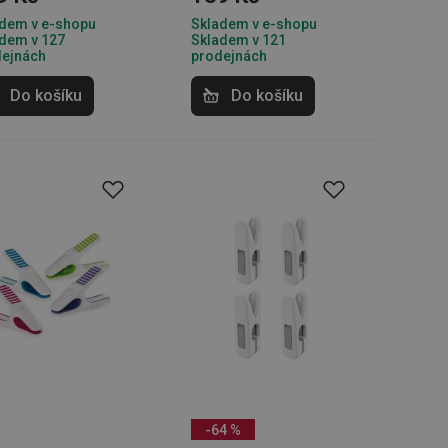
dem v e-shopu
Skladem v e-shopu
zi lidmi a roboty.
dem v 127
Skladem v 121
vat platné zprávy o
dejnách
prodejnách
Do košíku
Do košíku
cript.com k
 cookie
kie-Script.com
avu uživatelské
zi lidmi a roboty.
vat platné zprávy o
uhlasu uživatele
ke zlepšení
iřadí konkrétnímu
prohlížení.
-64 %