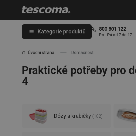
Nacházíte se na stránce Vše pro domácnost od Tescomy | Domác
800 801 122
Kategorie produktů
Po - Pá od 7 do 17
Úvodní strana
Domácnost
Praktické potřeby pro 
4
Dózy a krabičky
(
102
)