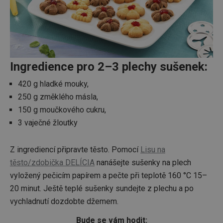
Ingredience pro 2–3 plechy sušenek:
420 g hladké mouky,
250 g změklého másla,
150 g moučkového cukru,
3 vaječné žloutky
Z ingrediencí připravte těsto. Pomocí
Lisu na
těsto/zdobička DELÍCIA
nanášejte sušenky na plech
vyložený pečicím papírem a pečte při teplotě 160 °C 15–
20 minut. Ještě teplé sušenky sundejte z plechu a po
vychladnutí dozdobte džemem.
Bude se vám hodit: