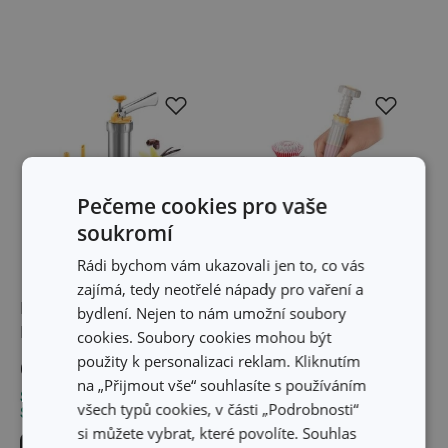
Pečeme cookies pro vaše
soukromí
Rádi bychom vám ukazovali jen to, co vás
-27 %
zajímá, tedy neotřelé nápady pro vaření a
Lis na těsto / zdobička
Cukrářská zdobicí tužka
bydlení. Nejen to nám umožní soubory
DELÍCIA, kovový
DELÍCIA
cookies. Soubory cookies mohou být
399 Kč
použity k personalizaci reklam. Kliknutím
689 Kč
289 Kč
na „Přijmout vše“ souhlasíte s používáním
Skladem v e-shopu
Skladem v e-shopu
všech typů cookies, v části „Podrobnosti“
Skladem v 129 prodejnách
Skladem v 131 prodejnách
si můžete vybrat, které povolíte. Souhlas