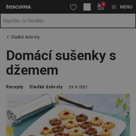
Nacházíte se na stránce Domácí sušenky s džemem
0
Přejít na hlavní obsah
Přejít na vyhledávání
Přejít na navigaci
MENU
Sladké dobroty
Domácí sušenky s
džemem
Recepty
Sladké dobroty
29. 9. 2021