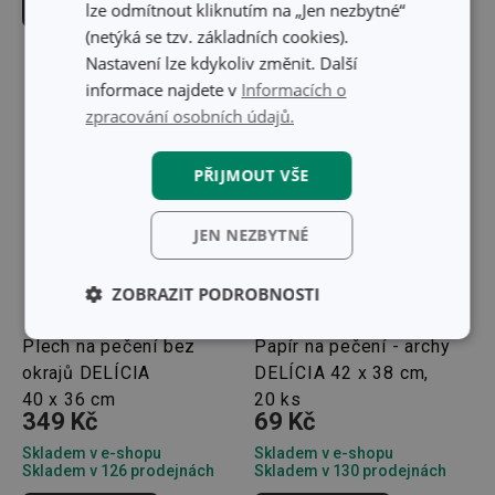
Do košíku
Do košíku
lze odmítnout kliknutím na „Jen nezbytné“
(netýká se tzv. základních cookies).
Nastavení lze kdykoliv změnit. Další
informace najdete v
Informacích o
zpracování osobních údajů.
PŘIJMOUT VŠE
JEN NEZBYTNÉ
ZOBRAZIT PODROBNOSTI
Základní
Analytické a
Plech na pečení bez
Papír na pečení - archy
(funkční) cookies
preferenční
okrajů DELÍCIA
DELÍCIA 42 x 38 cm,
cookies
40 x 36 cm
20 ks
349 Kč
69 Kč
Skladem v e-shopu
Skladem v e-shopu
Marketingové
Funkční soubory
Skladem v 126 prodejnách
Skladem v 130 prodejnách
cookies