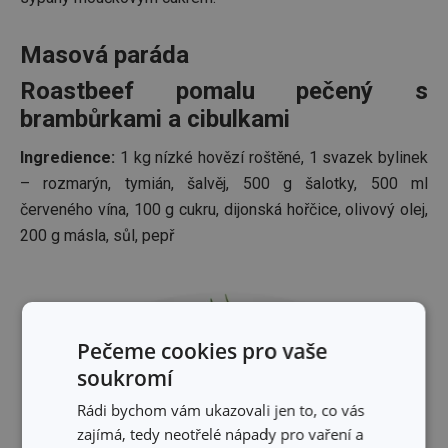
Masová paráda
Roastbeef pomalu pečený s
brambůrkami a cibulkami
Ingredience:
1 kg nízké hovězí roštěné, 1 svazek bylinek
– rozmarýn, tymián, šalvěj, 500 g šalotky, 500 ml
červeného vína, 100 g cukru, dijonská hořčice, olivový olej,
200 g másla, sůl, pepř
Pečeme cookies pro vaše
soukromí
Rádi bychom vám ukazovali jen to, co vás
zajímá, tedy neotřelé nápady pro vaření a