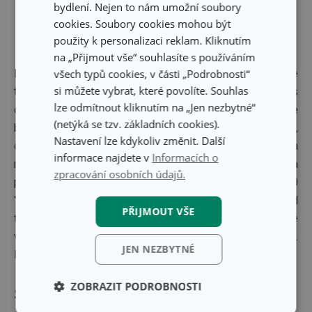
bydlení. Nejen to nám umožní soubory
cookies. Soubory cookies mohou být
použity k personalizaci reklam. Kliknutím
na „Přijmout vše“ souhlasíte s používáním
všech typů cookies, v části „Podrobnosti“
Maso omyjeme, osušíme a nahoře uděláme zářezy ve
si můžete vybrat, které povolíte. Souhlas
tvaru mřížky. Osolíme, opepříme, vetřeme hořčici s
lze odmítnout kliknutím na „Jen nezbytné“
olivovým olejem a posekanými bylinkami. Omyjeme
(netýká se tzv. základních cookies).
brambory, pokrájíme je, smícháme s šalotkou, bylinkami,
Nastavení lze kdykoliv změnit. Další
olejem, vínem, solí a pepřem, vložíme do pekáče. Maso na
informace najdete v
Informacích o
másle zprudka opečeme ze všech stran, dáme na mřížku a
zpracování osobních údajů.
položíme na pekáč. Vložíme do trouby předehřáté na 80
°C, do masa zapíchneme teploměr a pečeme, dokud
PŘIJMOUT VŠE
teplota uprostřed nedosáhne 57 °C (3–6 hodin, podle
velikosti). Roastbeef vyjmeme, necháme dojít v alobalu.
JEN NEZBYTNÉ
Krájíme na tenké plátky, podáváme s bramborami.
ZOBRAZIT PODROBNOSTI
Svíčková Stroganoff