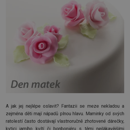
A jak jej nejlépe oslavit? Fantazii se meze nekladou a
zejména děti mají nápadů plnou hlavu. Maminky od svých
ratolestí často dostávají vlastnoručně zhotovené dárečky,
kytici jarního kvítí či bonboniéru s těmi nejlákavějšími