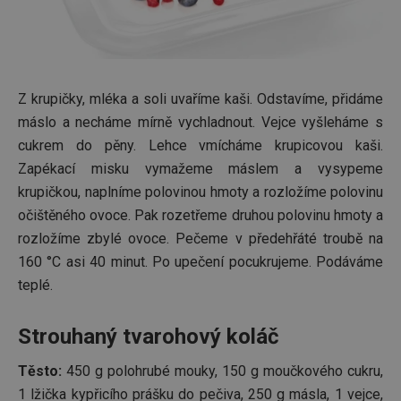
Z krupičky, mléka a soli uvaříme kaši. Odstavíme, přidáme
máslo a necháme mírně vychladnout. Vejce vyšleháme s
cukrem do pěny. Lehce vmícháme krupicovou kaši.
Zapékací misku vymažeme máslem a vysypeme
krupičkou, naplníme polovinou hmoty a rozložíme polovinu
očištěného ovoce. Pak rozetřeme druhou polovinu hmoty a
rozložíme zbylé ovoce. Pečeme v předehřáté troubě na
160 °C asi 40 minut. Po upečení pocukrujeme. Podáváme
teplé.
Strouhaný tvarohový koláč
Těsto:
450 g polohrubé mouky, 150 g moučkového cukru,
1 lžička kypřicího prášku do pečiva, 250 g másla, 1 vejce,