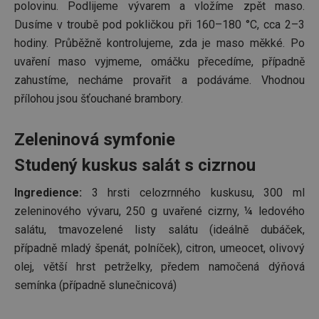
cookie 
polovinu. Podlijeme vývarem a vložíme zpět maso.
používá
ukládán
Dusíme v troubě pod pokličkou při 160–180 °C, cca 2–3
souhla
hodiny. Průběžně kontrolujeme, zda je maso měkké. Po
uživate
cookies
uvaření maso vyjmeme, omáčku přecedíme, případně
webov
stránká
zahustíme, necháme provařit a podáváme. Vhodnou
__rtbh.lid
www.tescoma.cz
11 měsíců
Tento 
přílohou jsou šťouchané brambory.
4 týdny
cookie 
používá
routing
zlepšen
Zeleninová symfonie
navigač
zkušeno
Studený kuskus salát s cizrnou
uživatel
že je př
konkré
Ingredience:
3 hrsti celozrnného kuskusu, 300 ml
serveru
zajistí
zeleninového vývaru, 250 g uvařené cizrny, ¼ ledového
konzist
a efekti
salátu, tmavozelené listy salátu (ideálně dubáček,
prohlíž
případně mladý špenát, polníček), citron, umeocet, olivový
OAU
.opera.com
11 měsíců
4 týdny
olej, větší hrst petrželky, předem namočená dýňová
__Secure-YNID
.youtube.com
5 měsíců
semínka (případně slunečnicová)
4 týdny
HAPLB8G
.go.sonobi.com
Zavřením
Tento 