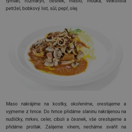
banner
tymián, rozmarýn, česnek, máslo, mouka, velkolistá
Cookie
petržel, bobkový list, sůl, pepř, olej
Script.
fungov
správně
FPGSID
30 minut
Tento 
Google
cookie 
.tescoma.cz
používá
uchová
stavu
uživate
relace 
požada
stránky
__cf_bm
30 minut
Tento 
Cloudflare Inc.
cookie 
.onesignal.com
používá
rozliše
lidmi a
To je p
přínosn
bylo m
podáva
Maso nakrájíme na kostky, okořeníme, orestujeme a
platné 
o použí
vyjmeme z hrnce. Do hrnce přidáme slaninu nakrájenou na
jejich
webov
nudličky, mrkev, celer, cibuli a česnek, vše orestujeme a
stránek
přidáme protlak. Zalijeme vínem, necháme svařit na
cjConsent
.tescoma.cz
1 rok
Tento 