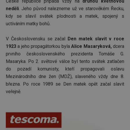
České republice připadá vždy na
druhou květnovou
neděli
. Jeho původ nalezneme už ve starověkém Řecku,
kdy se slavil svátek plodnosti a matek, spojený s
uctíváním matky bohů.
V Československu se začal
Den matek slavit v roce
1923
a jeho propagátorkou byla
Alice Masaryková,
dcera
prvního československého prezidenta Tomáše G.
Masaryka. Po 2. světové válce byl tento svátek zatlačen
do pozadí komunisty, kteří propagovali oslavu
Mezinárodního dne žen (MDŽ), slaveného vždy dne 8.
března. Po roce 1989 se Den matek opět začal slavit
veřejně.