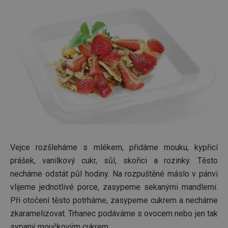
Vejce rozšleháme s mlékem, přidáme mouku, kypřicí
prášek, vanilkový cukr, sůl, skořici a rozinky. Těsto
necháme odstát půl hodiny. Na rozpuštěné máslo v pánvi
vlijeme jednotlivé porce, zasypeme sekanými mandlemi.
Při otočení těsto potrháme, zasypeme cukrem a necháme
zkaramelizovat. Trhanec podáváme s ovocem nebo jen tak
sypaný moučkovým cukrem.