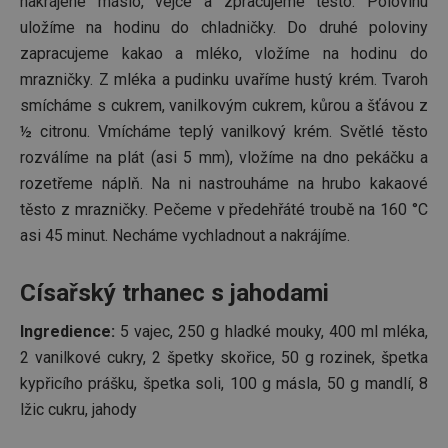
nakrájené máslo, vejce a zpracujeme těsto. Polovinu
uložíme na hodinu do chladničky. Do druhé poloviny
zapracujeme kakao a mléko, vložíme na hodinu do
mrazničky. Z mléka a pudinku uvaříme hustý krém. Tvaroh
smícháme s cukrem, vanilkovým cukrem, kůrou a šťávou z
½ citronu. Vmícháme teplý vanilkový krém. Světlé těsto
rozválíme na plát (asi 5 mm), vložíme na dno pekáčku a
rozetřeme náplň. Na ni nastrouháme na hrubo kakaové
těsto z mrazničky. Pečeme v předehřáté troubě na 160 °C
asi 45 minut. Necháme vychladnout a nakrájíme.
Císařský trhanec s jahodami
Ingredience:
5 vajec, 250 g hladké mouky, 400 ml mléka,
2 vanilkové cukry, 2 špetky skořice, 50 g rozinek, špetka
kypřicího prášku, špetka soli, 100 g másla, 50 g mandlí, 8
lžic cukru, jahody