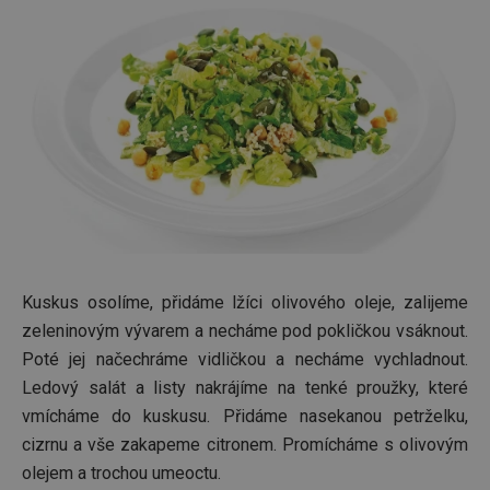
prohlížeče
cookie 
používá
sledová
toho, j
uživate
interagu
webov
stránka
zajišťuj
funkčn
vyvažo
zátěže 
efektiv
distribu
provoz
několik
servere
bylo za
že web
udržov
Kuskus osolíme, přidáme lžíci olivového oleje, zalijeme
výkon 
zeleninovým vývarem a necháme pod pokličkou vsáknout.
vysoké
provoz
Poté jej načechráme vidličkou a necháme vychladnout.
INGRESSCOOKIE
Zavřením
Zaregist
NGINX Inc.
Ledový salát a listy nakrájíme na tenké proužky, které
prohlížeče
který
bh.contextweb.com
servero
vmícháme do kuskusu. Přidáme nasekanou petrželku,
klastr s
návštěv
cizrnu a vše zakapeme citronem. Promícháme s olivovým
Používá
kontext
olejem a trochou umeoctu.
vyrovn