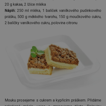
20 g kakaa, 2 lžíce mléka
Náplň:
250 ml mléka, 1 balíček vanilkového pudinkového
prášku, 500 g měkkého tvarohu, 150 g moučkového cukru,
2 balíčky vanilkového cukru, polovina citronu
Mouku prosejeme s cukrem a kypřicím práškem. Přidáme