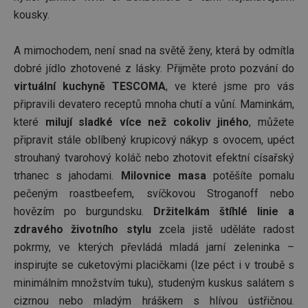
kousky.
A mimochodem, není snad na světě ženy, která by odmítla
dobré jídlo zhotovené z lásky. Přijměte proto pozvání do
virtuální kuchyně TESCOMA
, ve které jsme pro vás
připravili devatero receptů mnoha chutí a vůní. Maminkám,
které
milují sladké více než cokoliv jiného
, můžete
připravit stále oblíbený krupicový nákyp s ovocem, upéct
strouhaný tvarohový koláč nebo zhotovit efektní císařský
trhanec s jahodami.
Milovnice masa
potěšíte pomalu
pečeným roastbeefem, svíčkovou Stroganoff nebo
hovězím po burgundsku.
Držitelkám štíhlé linie a
zdravého životního stylu
zcela jistě uděláte radost
pokrmy, ve kterých převládá mladá jarní zeleninka –
inspirujte se cuketovými placičkami (lze péct i v troubě s
minimálním množstvím tuku), studeným kuskus salátem s
cizrnou nebo mladým hráškem s hlívou ústřičnou.