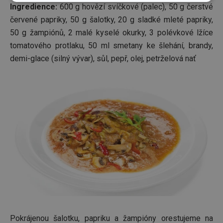
Základní
Analytické a
Ingredience:
600 g hovězí svíčkové (palec), 50 g čerstvé
(funkční) cookies
preferenční
cookies
červené papriky, 50 g šalotky, 20 g sladké mleté papriky,
50 g žampiónů, 2 malé kyselé okurky, 3 polévkové lžíce
tomatového protlaku, 50 ml smetany ke šlehání, brandy,
Marketingové
Funkční soubory
demi-glace (silný vývar), sůl, pepř, olej, petrželová nať
cookies
Základní (funkční) cookies
Analytické a preferenční cookies
Marketingové cookies
Funkční soubory
Nezbytně nutné soubory cookie umožňují základní
funkce webových stránek, jako je přihlášení
uživatele a správa účtu. Webové stránky nelze bez
nezbytně nutných souborů cookie správně používat.
Pokrájenou šalotku, papriku a žampióny orestujeme na
Poskytovatel
/