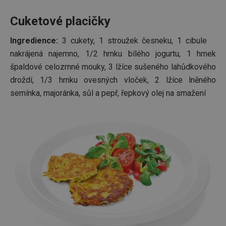
zatížení
optimal
Cuketové placičky
uživate
zkušeno
Ingredience:
3 cukety, 1 stroužek česneku, 1 cibule
clientToken
.api.foxentry.com
11 měsíců
4 týdny
nakrájená najemno, 1/2 hrnku bílého jogurtu, 1 hrnek
udid
.tescoma.cz
4 týdny 2
Tento c
špaldové celozrnné mouky, 3 lžíce sušeného lahůdkového
dny
se použ
jedineč
droždí, 1/3 hrnku ovesných vloček, 2 lžíce lněného
identifi
zařízení
semínka, majoránka, sůl a pepř, řepkový olej na smažení
mají př
webov
stránce
sledova
používá
zlepšila
uživate
zkušeno
Poskytovatel
/
Název
Vyprší
Popis
Doména
Poskytovatel
/
Název
Vyprší
Popis
FPLC
.tescoma.cz
20
Tento cookie s
Doména
hodin
používá k uklá
Název
Poskytovatel
/
Doména
Vyprší
Pop