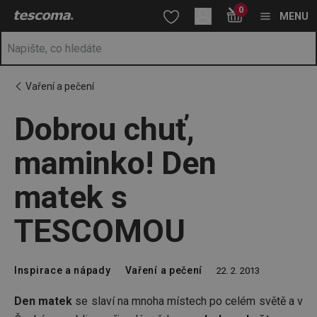
Nacházíte se na stránce Dobrou chuť, maminko! Den matek s
0
Přejít na hlavní obsah
Přejít na vyhledávání
Přejít na navigaci
MENU
Vaření a pečení
Dobrou chuť,
maminko! Den
matek s
TESCOMOU
Inspirace a nápady
Vaření a pečení
22. 2. 2013
Den matek
se slaví na mnoha místech po celém světě a v