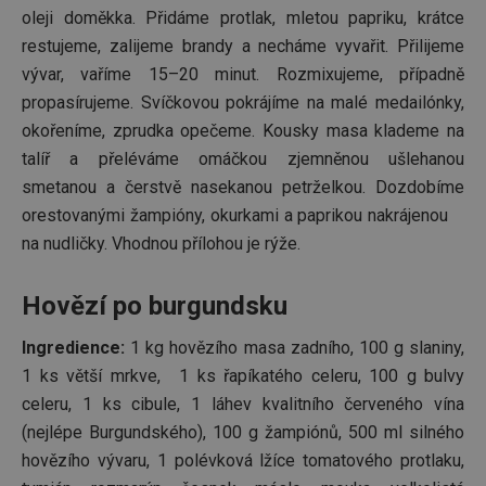
Název
Vyprší
Popis
Doména
oleji doměkka. Přidáme protlak, mletou papriku, krátce
shopsys_abc
www.tescoma.cz
5 měsíců
restujeme, zalijeme brandy a necháme vyvařit. Přilijeme
4 týdny
vývar, vaříme 15–20 minut. Rozmixujeme, případně
__cf_bm
29 minut
Tento 
Cloudflare Inc.
propasírujeme. Svíčkovou pokrájíme na malé medailónky,
59 sekund
cookie 
.heureka.cz
používá
okořeníme, zprudka opečeme. Kousky masa klademe na
rozliše
lidmi a
talíř a přeléváme omáčkou zjemněnou ušlehanou
To je p
přínosn
smetanou a čerstvě nasekanou petrželkou. Dozdobíme
bylo m
podáva
orestovanými žampióny, okurkami a paprikou nakrájenou
platné 
na nudličky. Vhodnou přílohou je rýže.
o použí
jejich
webov
stránek
Hovězí po burgundsku
CookieScriptConsent
1 měsíc
Tento 
CookieScript
cookie 
www.tescoma.cz
Ingredience:
1 kg hovězího masa zadního, 100 g slaniny,
služba 
zásadách ochrany soukromí společnosti Google
Script.
1 ks větší mrkve, 1 ks řapíkatého celeru, 100 g bulvy
zapama
předvo
celeru, 1 ks cibule, 1 láhev kvalitního červeného vína
souhlas
soubor
(nejlépe Burgundského), 100 g žampiónů, 500 ml silného
cookie
návštěv
hovězího vývaru, 1 polévková lžíce tomatového protlaku,
nutné, 