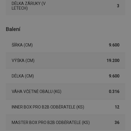
DÉLKA ZÁRUKY (V
nezbytně nutných souborů cookie správně používat.
3
LETECH)
Poskytovatel
/
Název
Vyprší
Popis
Doména
shopsys_abc
www.tescoma.cz
5 měsíců
Balení
4 týdny
__cf_bm
29 minut
Tento 
Cloudflare Inc.
59 sekund
cookie 
.heureka.cz
ŠÍŘKA (CM)
9.600
používá
rozliše
lidmi a
To je p
VÝŠKA (CM)
19.200
přínosn
bylo m
podáva
platné 
DÉLKA (CM)
9.600
o použí
jejich
webov
VÁHA VČETNĚ OBALU (KG)
0.316
stránek
CookieScriptConsent
1 měsíc
Tento 
CookieScript
cookie 
www.tescoma.cz
INNER BOX PRO B2B ODBĚRATELE (KS)
12
služba 
zásadách ochrany soukromí společnosti Google
Script.
zapama
předvo
MASTER BOX PRO B2B ODBĚRATELE (KS)
36
souhlas
soubor