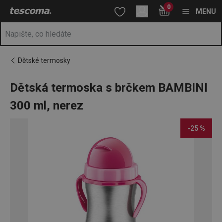
Nacházíte se na stránce Dětská termoska s brčkem BAMBINI 30
0
Přejít na hlavní obsah
Přejít na vyhledávání
Přejít na navigaci
MENU
Dětské termosky
Dětská termoska s brčkem BAMBINI
300 ml, nerez
-25 %