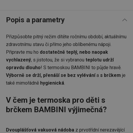
Popis a parametry
Přizpůsobte pitný režim dítěte ročnímu období, aktuálnímu
zdravotnímu stavu či přímo jeho oblíbenému nápoji.
Připravte mu ho
dostatečně teplý, nebo naopak
vychlazený
, s jistotou, že si vybranou
teplotu udrží
opravdu dlouho
! S termoskou BAMBINI to půjde hravě.
Výborně se drží, přenáší se bez vylévání
a
s brčkem
je
také mimořádně
hygienická
.
V čem je termoska pro děti s
brčkem BAMBINI výjimečná?
Dvouplášťová vakuová nádoba
z prvotřídní nerezavějící