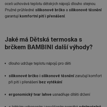
oceli uchovává teplotu dětských nápojů dlouho stejnou.
Pružné průhledné
silikonové brčko
a
silikonové těsnění
garantují
komfortní pití i přenášení
.
Jaké má Dětská termoska s
brčkem BAMBINI další výhody?
dlouho udržuje teplotu nápojů pro děti
silikonové brčko i silikonové těsnění
zaručují komfort
při pití i přenášení
bez vytékání
ergonomický tvar lahve
usnadňuje dítěti držení
s lehkým uchopením i pověšením pomáhá
odnímatelná