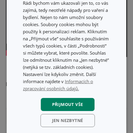
Rádi bychom vám ukazovali jen to, co vás
zajímá, tedy neotřelé nápady pro vaření a
bydlení. Nejen to nám umožní soubory
cookies. Soubory cookies mohou být
použity k personalizaci reklam. Kliknutím
na „Přijmout vše“ souhlasíte s používáním
všech typů cookies, v části „Podrobnosti“
si můžete vybrat, které povolíte. Souhlas
lze odmítnout kliknutím na „Jen nezbytné“
Skrýt text
(netýká se tzv. základních cookies).
Nastavení lze kdykoliv změnit. Další
informace najdete v
Informacích o
Rozměry
zpracování osobních údajů.
OBJEM (L)
0.3
PŘIJMOUT VŠE
VÝŠKA PRODUKTU (CM)
18
JEN NEZBYTNÉ