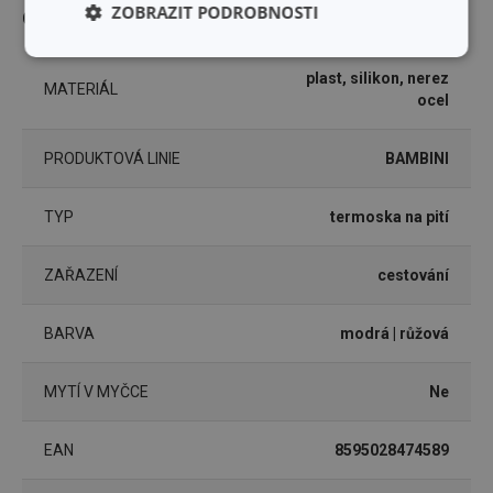
ZOBRAZIT PODROBNOSTI
Ostatní parametry
Základní
Analytické a
(funkční) cookies
preferenční
plast, silikon, nerez
MATERIÁL
cookies
ocel
PRODUKTOVÁ LINIE
BAMBINI
Marketingové
Funkční soubory
cookies
TYP
termoska na pití
ZAŘAZENÍ
cestování
BARVA
modrá
| růžová
Základní (funkční) cookies
Analytické a preferenční cookies
MYTÍ V MYČCE
Ne
Marketingové cookies
Funkční soubory
EAN
8595028474589
Nezbytně nutné soubory cookie umožňují základní
funkce webových stránek, jako je přihlášení
uživatele a správa účtu. Webové stránky nelze bez