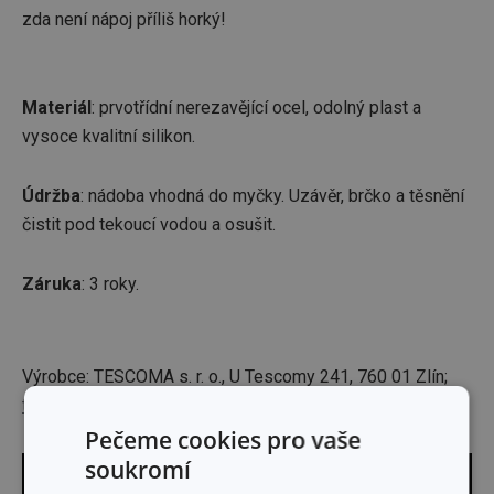
zda není nápoj příliš horký!
Materiál
: prvotřídní nerezavějící ocel, odolný plast a
vysoce kvalitní silikon.
Údržba
: nádoba vhodná do myčky. Uzávěr, brčko a těsnění
čistit pod tekoucí vodou a osušit.
Záruka
: 3 roky.
Výrobce: TESCOMA s. r. o., U Tescomy 241, 760 01 Zlín;
tescoma@tescoma.cz
Pečeme cookies pro vaše
soukromí