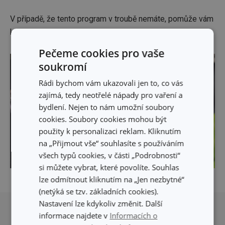
V případě, že tento program v troubě nemáte, pomůže vám
k rovnoměrnému propečení geniální
rošt
:
Pečeme cookies pro vaše
soukromí
Rádi bychom vám ukazovali jen to, co vás
zajímá, tedy neotřelé nápady pro vaření a
bydlení. Nejen to nám umožní soubory
cookies. Soubory cookies mohou být
použity k personalizaci reklam. Kliknutím
na „Přijmout vše“ souhlasíte s používáním
všech typů cookies, v části „Podrobnosti“
si můžete vybrat, které povolíte. Souhlas
lze odmítnout kliknutím na „Jen nezbytné“
(netýká se tzv. základních cookies).
Přesunout nahoru
Nastavení lze kdykoliv změnit. Další
informace najdete v
Informacích o