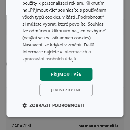
použity k personalizaci reklam. Kliknutím
na „Přijmout vše“ souhlasíte s používáním
ŠÍŘKA PRODUKTU (CM)
12
všech typů cookies, v části „Podrobnosti“
si můžete vybrat, které povolíte. Souhlas
VÝŠKA PRODUKTU (CM)
21
lze odmítnout kliknutím na „Jen nezbytné“
(netýká se tzv. základních cookies).
DÉLKA PRODUKTU (CM)
12
Nastavení lze kdykoliv změnit. Další
informace najdete v
Informacích o
zpracování osobních údajů.
Ostatní parametry
PŘIJMOUT VŠE
MATERIÁL
plast
JEN NEZBYTNÉ
PRODUKTOVÁ LINIE
UNO VINO
ZOBRAZIT PODROBNOSTI
TYP
chladicí návlek
Základní
Analytické a
(funkční) cookies
preferenční
ZAŘAZENÍ
barman a sommeliér
cookies