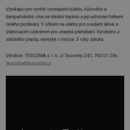
Vynikající pro rychlé vychlazení bílého, růžového a
šampaňského vína na ideální teplotu a její uchování během
celého podávání. S očkem na utěrku pro osušení láhve a
stahovacím uzávěrem pro snadné přenášení. Vyrobeno z
odolného plastu, nemyjte v myčce. 3 roky záruka.
Výrobce: TESCOMA s. r. o., U Tescomy 241, 760 01 Zlín;
tescoma@tescoma.cz