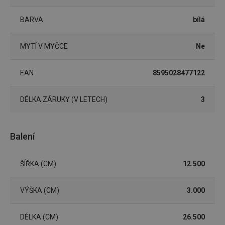
BARVA
bílá
Marketingové
Funkční soubory
cookies
MYTÍ V MYČCE
Ne
EAN
8595028477122
DÉLKA ZÁRUKY (V LETECH)
3
Základní (funkční) cookies
Analytické a preferenční cookies
Balení
Marketingové cookies
Funkční soubory
Nezbytně nutné soubory cookie umožňují základní
ŠÍŘKA (CM)
12.500
funkce webových stránek, jako je přihlášení
uživatele a správa účtu. Webové stránky nelze bez
nezbytně nutných souborů cookie správně používat.
VÝŠKA (CM)
3.000
Poskytovatel
/
Název
Vyprší
Popis
Doména
DÉLKA (CM)
26.500
shopsys_abc
www.tescoma.cz
5 měsíců