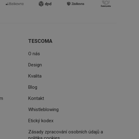
zi lidmi a roboty.
vat platné zprávy o
cript.com k
 cookie
kie-Script.com
TESCOMA
avu uživatelské
O nás
zi lidmi a roboty.
vat platné zprávy o
Design
uhlasu uživatele
Kvalita
Blog
ke zlepšení
iřadí konkrétnímu
prohlížení.
ém
Kontakt
Whistleblowing
Etický kodex
oho, jak uživatelé
Zásady zpracování osobních údajů a
e funkčnost
politika cookies