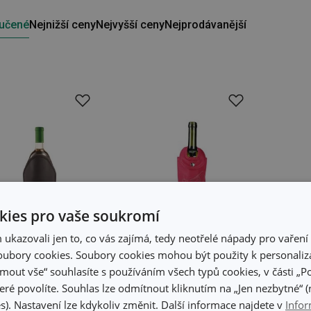
učené
Nejnižší ceny
Nejvyšší ceny
Nejprodávanější
ies pro vaše soukromí
kazovali jen to, co vás zajímá, tedy neotřelé nápady pro vaření 
ubory cookies. Soubory cookies mohou být použity k personaliza
-30 %
-7
jmout vše“ souhlasíte s používáním všech typů cookies, v části „P
eré povolíte. Souhlas lze odmítnout kliknutím na „Jen nezbytné“ (n
ladicí návlek UNO
Chladicí brašna UNO
Chl
s). Nastavení lze kdykoliv změnit. Další informace najdete v
Infor
NO
VINO
vín