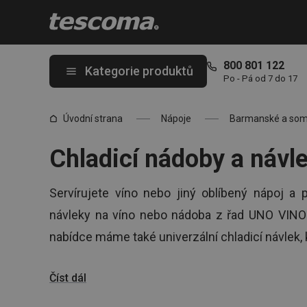
Nacházíte se na stránce Chladicí návleky a nádoby na víno a jiné
800 801 122
Kategorie produktů
Po - Pá od 7 do 17
Úvodní strana
Nápoje
Barmanské a som
Chladicí nádoby a návl
Servírujete víno nebo jiný oblíbený nápoj a p
návleky na víno nebo nádoba z řad UNO VINO
nabídce máme také univerzální chladicí návlek, k
Číst dál
Tip:
Jako správní hostitelé byste měli b