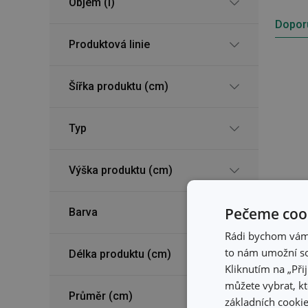
Objem (l)
Dopor
Produktová linie
Šířka produktu (cm)
Typ
Výška produktu (cm)
Pečeme cook
Barva
Rádi bychom vám u
to nám umožní so
Délka produktu (cm)
Kliknutím na „Při
můžete vybrat, kt
Ch
Průměr (cm)
základních cookie
VI