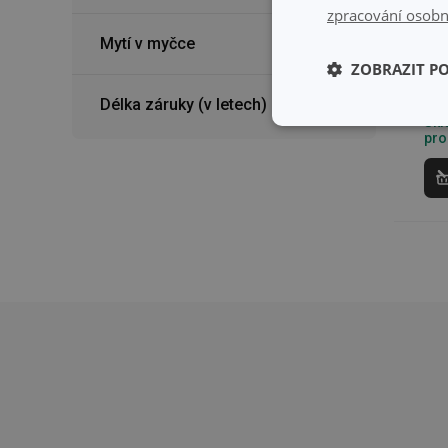
zpracování osobn
Mytí v myčce
ZOBRAZIT P
38
Délka záruky (v letech)
Skl
Skl
Základní (fun
pro
cookies
Základní (fun
Nezbytně nutné soubo
stránky nelze bez ne
Název
shopsys_abc