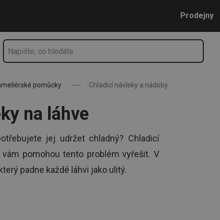
 nápoje
Přejít na hlavní obsah
Přejít na vyhledávání
Přejít na navigaci
Prodejny
meliérské pomůcky
Chladicí návleky a nádoby
eky na láhve
otřebujete jej udržet chladný? Chladicí
 vám pomohou tento problém vyřešit. V
terý padne každé láhvi jako ulitý.
ýt vybavení i dalšími sommeliérskými