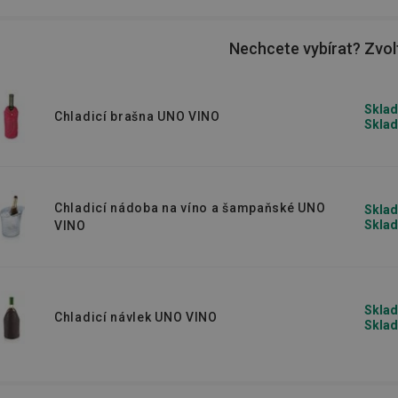
ka na led
nebo
barmanské pomůcky
na
Nechcete vybírat? Zvolt
Sklad
Chladicí brašna UNO VINO
Sklad
Chladicí nádoba na víno a šampaňské UNO
Sklad
Sklad
VINO
Sklad
Chladicí návlek UNO VINO
Sklad