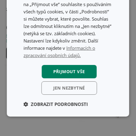
na „Přijmout vše“ souhlasíte s používáním
Šejkr PRESTO 0,5 l
Univerzální šejkr PRESTO
všech typů cookies, v části „Podrobnosti“
500 ml
si můžete vybrat, které povolíte. Souhlas
lze odmítnout kliknutím na „Jen nezbytné“
699 Kč
299 Kč
(netýká se tzv. základních cookies).
Skladem v e-shopu
Skladem v e-shopu
Nastavení lze kdykoliv změnit. Další
Skladem v 127 prodejnách
Skladem v 115 prodejnách
informace najdete v
Informacích o
Do košíku
Do košíku
zpracování osobních údajů.
PŘIJMOUT VŠE
JEN NEZBYTNÉ
ZOBRAZIT PODROBNOSTI
Základní
Analytické a
(funkční) cookies
preferenční
cookies