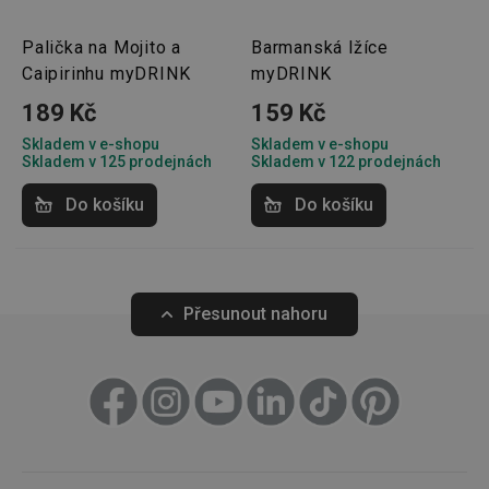
Palička na Mojito a
Barmanská lžíce
Marketingové
Funkční soubory
cookies
Caipirinhu myDRINK
myDRINK
189 Kč
159 Kč
Skladem v e-shopu
Skladem v e-shopu
Skladem v 125 prodejnách
Skladem v 122 prodejnách
Do košíku
Do košíku
Základní (funkční) cookies
Analytické a preferenční cookies
Marketingové cookies
Funkční soubory
Přesunout nahoru
Nezbytně nutné soubory cookie umožňují základní
funkce webových stránek, jako je přihlášení
uživatele a správa účtu. Webové stránky nelze bez
nezbytně nutných souborů cookie správně používat.
Poskytovatel
/
Název
Vyprší
Popis
Doména
shopsys_abc
www.tescoma.cz
5 měsíců
4 týdny