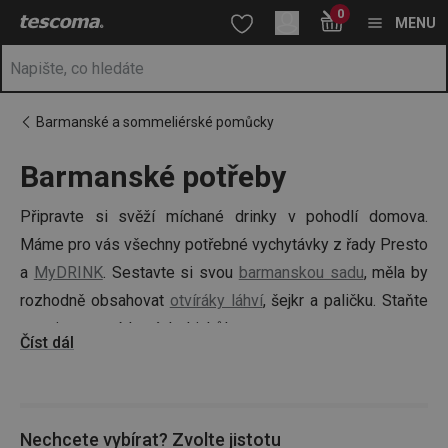
Nacházíte se na stránce Barmanské potřeby
0
Přejít na hlavní obsah
Přejít na vyhledávání
Přejít na navigaci
MENU
Barmanské a sommeliérské pomůcky
Barmanské potřeby
Připravte si svěží míchané drinky v pohodlí domova.
Máme pro vás všechny potřebné vychytávky z řady Presto
a
MyDRINK
. Sestavte si svou
barmanskou sadu
, měla by
rozhodně obsahovat
otvíráky láhví
, šejkr a paličku. Staňte
se mistrem míchaných drinků!
Číst dál
Nechcete vybírat? Zvolte jistotu