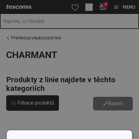
Nacházíte se na stránce CHARMANT
0
Přejít na hlavní obsah
Přejít na vyhledávání
Přejít na navigaci
MENU
Přehled produktových linií
CHARMANT
Produkty z linie najdete v těchto
kategoriích
Filtrace produktů
Řazení