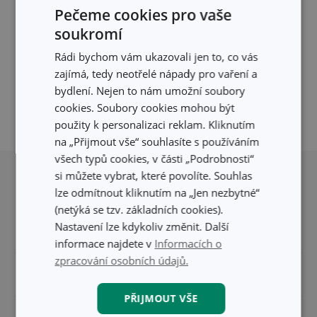
Filtru neodpovídají žádné výsledky
Pečeme cookies pro vaše
Pro vaše přesné vyhledávání momentálně
soukromí
nemáme žádné výsledky.
Rádi bychom vám ukazovali jen to, co vás
Zkuste být více specifičtí, nebo se
podívejte, jestli jste nevyfiltrovali neexistující
zajímá, tedy neotřelé nápady pro vaření a
údaje.
bydlení. Nejen to nám umožní soubory
cookies. Soubory cookies mohou být
použity k personalizaci reklam. Kliknutím
na „Přijmout vše“ souhlasíte s používáním
Přesunout nahoru
všech typů cookies, v části „Podrobnosti“
si můžete vybrat, které povolíte. Souhlas
lze odmítnout kliknutím na „Jen nezbytné“
(netýká se tzv. základních cookies).
Nastavení lze kdykoliv změnit. Další
informace najdete v
Informacích o
zpracování osobních údajů.
Pro zákazníky
PŘIJMOUT VŠE
Odběr newsletteru