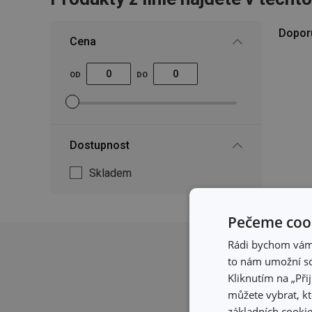
Dopor
Cena
OD
DO
Nastavit filtr minimální cena
Nastavit filtr maximální cena
Dostupnost
Skladem
Pečeme cook
Rádi bychom vám u
to nám umožní so
Kliknutím na „Při
můžete vybrat, kt
základních cookie