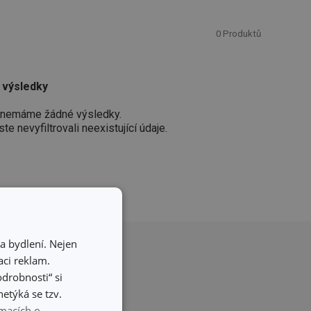
0
Produktů
é výsledky
 nemáme žádné výsledky.
ste nevyfiltrovali neexistující údaje.
a bydlení. Nejen
ci reklam.
odrobnosti“ si
etýká se tzv.
macích o