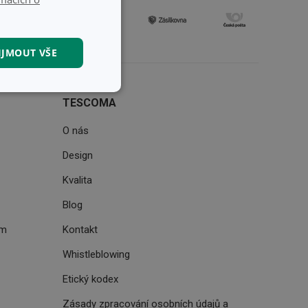
IJMOUT VŠE
kční soubory
TESCOMA
O nás
Design
Kvalita
kční soubory
Blog
 správa účtu. Webové
ém
Kontakt
Whistleblowing
Etický kodex
Zásady zpracování osobních údajů a