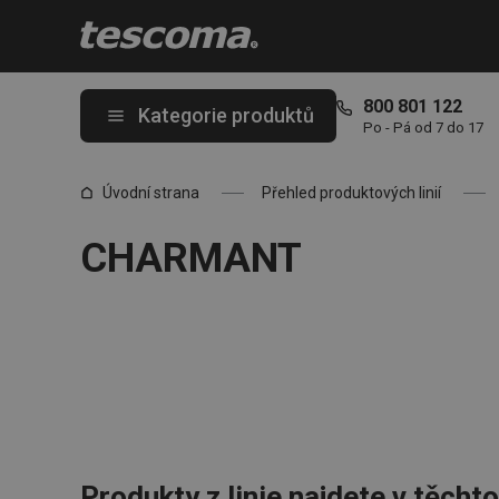
Nacházíte se na stránce CHARMANT
800 801 122
Kategorie produktů
Po - Pá od 7 do 17
Úvodní strana
Přehled produktových linií
CHARMANT
Produkty z linie najdete v těcht