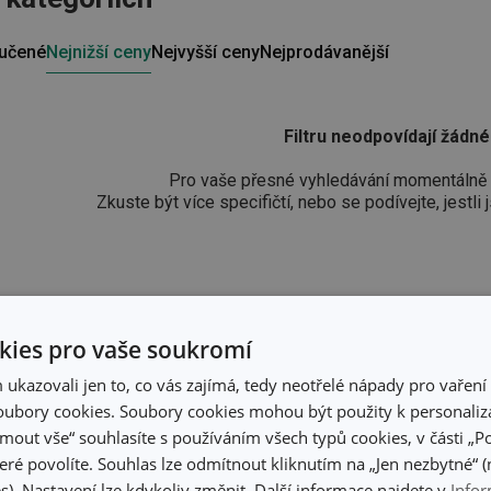
učené
Nejnižší ceny
Nejvyšší ceny
Nejprodávanější
Filtru neodpovídají žádn
Pro vaše přesné vyhledávání momentálně
Zkuste být více specifičtí, nebo se podívejte, jestli j
ies pro vaše soukromí
kazovali jen to, co vás zajímá, tedy neotřelé nápady pro vaření 
ubory cookies. Soubory cookies mohou být použity k personaliza
jmout vše“ souhlasíte s používáním všech typů cookies, v části „P
eré povolíte. Souhlas lze odmítnout kliknutím na „Jen nezbytné“ (n
s). Nastavení lze kdykoliv změnit. Další informace najdete v
Infor