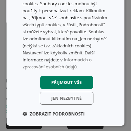
cookies. Soubory cookies mohou být
použity k personalizaci reklam. Kliknutím
na „Přijmout vše“ souhlasíte s používáním
všech typů cookies, v části „Podrobnosti“
si můžete vybrat, které povolíte. Souhlas
lze odmítnout kliknutím na „Jen nezbytné“
(netýká se tzv. základních cookies).
Nastavení lze kdykoliv změnit. Další
informace najdete v
Informacích o
zpracování osobních údajů.
Plech na pečení DELÍCIA
Mlýnek na mák HANDY
PŘIJMOUT VŠE
46 x 30 cm
419 Kč
1 119 Kč
JEN NEZBYTNÉ
Skladem v e-shopu
Skladem v e-shopu
Skladem v 128 prodejnách
Skladem v 126 prodejnách
ZOBRAZIT PODROBNOSTI
Do košíku
Do košíku
Základní
Analytické a