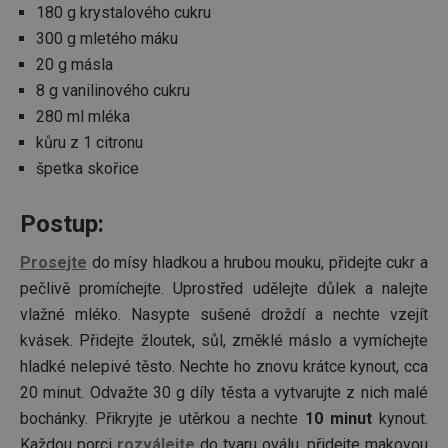
180 g krystalového cukru
300 g mletého máku
20 g másla
8 g vanilinového cukru
280 ml mléka
kůru z 1 citronu
špetka skořice
Postup:
Prosejte
do mísy hladkou a hrubou mouku, přidejte cukr a
pečlivě promíchejte. Uprostřed udělejte důlek a nalejte
vlažné mléko. Nasypte sušené droždí a nechte vzejít
kvásek. Přidejte žloutek, sůl, změklé máslo a vymíchejte
hladké nelepivé těsto. Nechte ho znovu krátce kynout, cca
20 minut. Odvažte 30 g díly těsta a vytvarujte z nich malé
bochánky. Přikryjte je utěrkou a nechte
10 minut
kynout.
Každou porci
rozválejte
do tvaru oválu, přidejte makovou