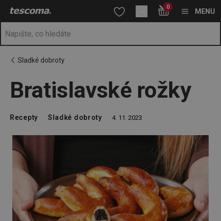
Nacházíte se na stránce Bratislavské rožky
0
Přejít na hlavní obsah
Přejít na vyhledávání
Přejít na navigaci
MENU
Sladké dobroty
Bratislavské rožky
Recepty
Sladké dobroty
4. 11. 2023