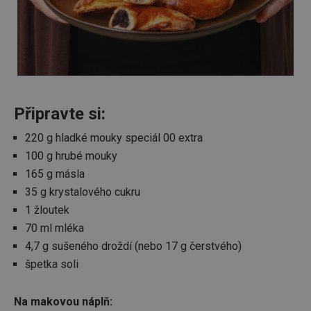
Připravte si:
220 g hladké mouky speciál 00 extra
100 g hrubé mouky
165 g másla
35 g krystalového cukru
1 žloutek
70 ml mléka
4,7 g sušeného droždí (nebo 17 g čerstvého)
špetka soli
Na makovou náplň: