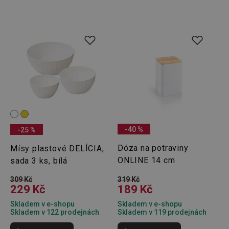
(funkční) cookies
preferenční
cookies
Marketingové
Funkční soubory
cookies
Základní (funkční) cookies
-40 %
-25 %
Analytické a preferenční cookies
Dóza na potraviny
Mísy plastové DELÍCIA,
Marketingové cookies
Funkční soubory
ONLINE 14 cm
sada 3 ks, bílá
Nezbytně nutné soubory cookie umožňují základní
309 Kč
319 Kč
funkce webových stránek, jako je přihlášení
229 Kč
189 Kč
uživatele a správa účtu. Webové stránky nelze bez
nezbytně nutných souborů cookie správně používat.
Skladem v e-shopu
Skladem v e-shopu
Skladem v 122 prodejnách
Skladem v 119 prodejnách
Poskytovatel
/
Název
Vyprší
Popis
Doména