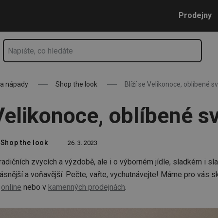
a
Přejít na hlavní obsah
Přejít na vyhledávání
Přejít na navigaci
Prodejny
 a nápady
Shop the look
Blíží se Velikonoce, oblíbené sv
Velikonoce, oblíbené s
Shop the look
26. 3. 2023
radičních zvycích a výzdobě, ale i o výborném jídle, sladkém i sla
ásnější a voňavější. Pečte, vařte, vychutnávejte! Máme pro vás s
e
online
nebo v
kamenných prodejnách
.