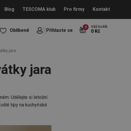
Blog
TESCOMA klub
Pro firmy
Kontakt
Váš košík
0
Oblíbené
Přihlaste se
0 Kč
átky jara
vátky jara
ném. Udělejte si letošní
kvělé tipy na kuchyňské