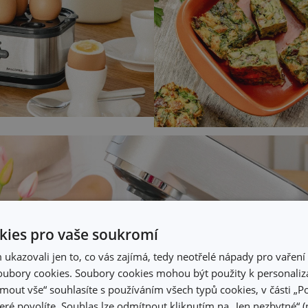
ies pro vaše soukromí
kazovali jen to, co vás zajímá, tedy neotřelé nápady pro vaření 
ubory cookies. Soubory cookies mohou být použity k personaliza
jmout vše“ souhlasíte s používáním všech typů cookies, v části „P
eré povolíte. Souhlas lze odmítnout kliknutím na „Jen nezbytné“ (n