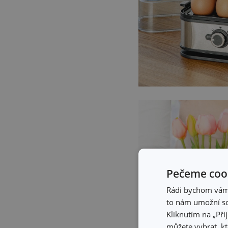
Pečeme cook
Rádi bychom vám u
to nám umožní so
Kliknutím na „Při
můžete vybrat, kt