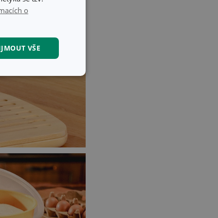
macích o
IJMOUT VŠE
kční soubory
kční soubory
 správa účtu. Webové