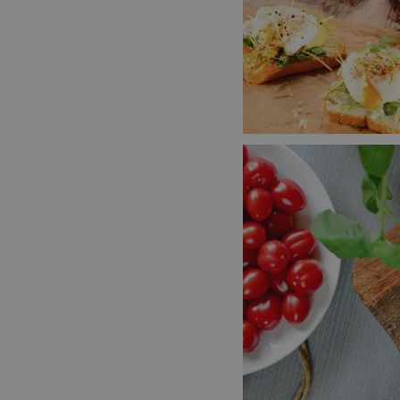
__cf_bm
CookieScriptConse
FPGSID
__cf_bm
cjConsent
__rtbh.lid
OAU
__Secure-YNID