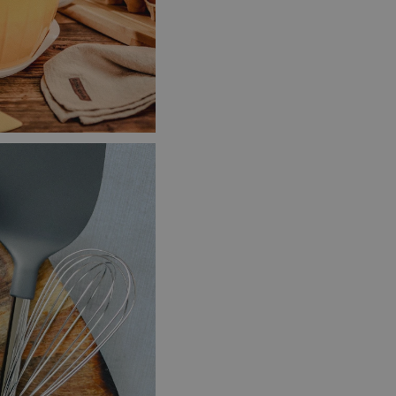
zi lidmi a roboty.
vat platné zprávy o
cript.com k
 cookie
kie-Script.com
avu uživatelské
zi lidmi a roboty.
vat platné zprávy o
uhlasu uživatele
ke zlepšení
iřadí konkrétnímu
prohlížení.