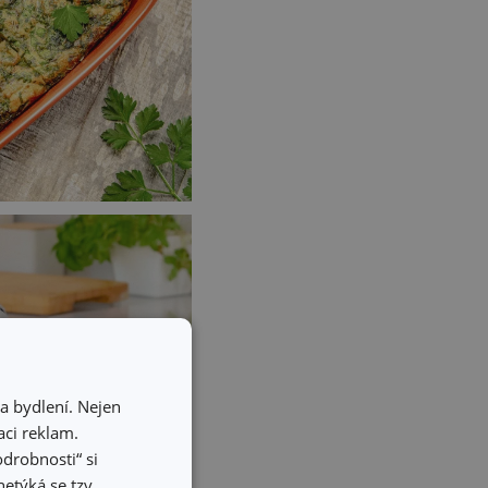
a bydlení. Nejen
ci reklam.
odrobnosti“ si
etýká se tzv.