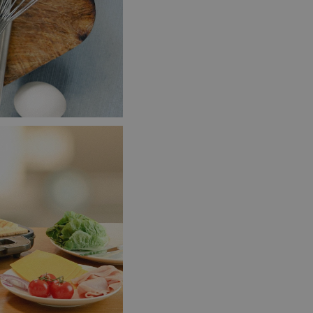
oho, jak uživatelé
e funkčnost
ovozu na několika
držovat výkon v
štěvníkovi. Používá
 optimalizovala
i zařízení, která
oužívání a zlepšila
rencí výkonnosti a
ormací o chování
jejich prohlížení
jichž cílem je
analytických údajů
tránky.
ormací o chování
ížeče webových
jichž cílem je
aného obsahu nebo
osobní údaje.