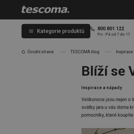
Nacházíte se na stránce Blíží se Velikonoce, oblíbené svátky jar
800 801 122
Kategorie produktů
Po - Pá od 7 do 17
Úvodní strana
TESCOMA blog
Inspirace
Blíží se 
Inspirace a nápady
Velikonoce jsou nejen o t
svátky jara u vás doma kr
pomocníky, které koupít