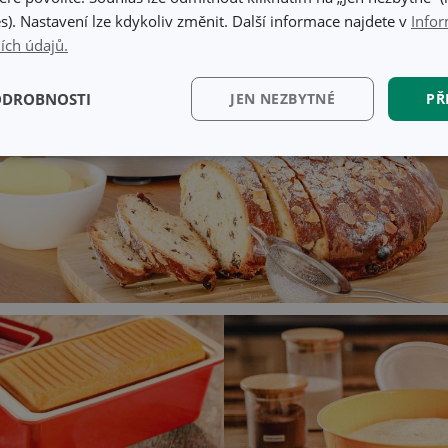
s). Nastavení lze kdykoliv změnit. Další informace najdete v
Infor
ích údajů.
ODROBNOSTI
JEN NEZBYTNÉ
PŘ
kční)
Analytické a
Marketingové
Fun
preferenční cookies
cookies
kční) cookies
Analytické a preferenční cookies
Marketingové cookies
Fun
ry cookie umožňují základní funkce webových stránek, jako je přihlášení uživatele a
zbytně nutných souborů cookie správně používat.
Poskytovatel
/
Vyprší
Popis
Doména
www.tescoma.cz
5 měsíců