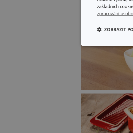
základních cookie
zpracování osobn
ZOBRAZIT P
Základní (fun
cookies
Základní (fun
Nezbytně nutné soubo
stránky nelze bez ne
Název
shopsys_abc