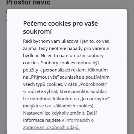
Prostor navíc
Chytré
vybrání na spodní straně
desky
umožňuje
zasunutí talíře pod krájecí desku
pro
Pečeme cookies pro vaše
snadné shrnování naporcovaných surovin.
soukromí
Rádi bychom vám ukazovali jen to, co vás
zajímá, tedy neotřelé nápady pro vaření a
bydlení. Nejen to nám umožní soubory
cookies. Soubory cookies mohou být
použity k personalizaci reklam. Kliknutím
na „Přijmout vše“ souhlasíte s používáním
všech typů cookies, v části „Podrobnosti“
si můžete vybrat, které povolíte. Souhlas
lze odmítnout kliknutím na „Jen nezbytné“
(netýká se tzv. základních cookies).
Nastavení lze kdykoliv změnit. Další
informace najdete v
Informacích o
zpracování osobních údajů.
Samá plus