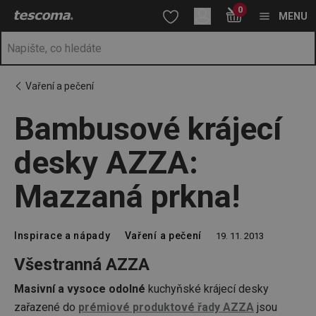
Nacházíte se na stránce Bambusové krájecí desky AZZA: Mazza
0
Přejít na hlavní obsah
Přejít na vyhledávání
Přejít na navigaci
MENU
Vaření a pečení
Bambusové krájecí
desky AZZA:
Mazzaná prkna!
Inspirace a nápady
Vaření a pečení
19. 11. 2013
Všestranná AZZA
Masivní a vysoce odolné
kuchyňské krájecí desky
zařazené do
prémiové produktové řady AZZA
jsou