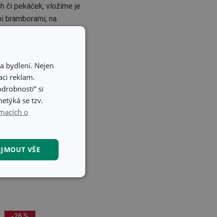
h či pekáček, vložíme je
mi bramborami, na
a bydlení. Nejen
ci reklam.
odrobnosti“ si
etýká se tzv.
macích o
IJMOUT VŠE
kční soubory
-26 %