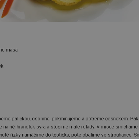
ého masa
ek
epeme paličkou, osolíme, pokmínujeme a potřeme česnekem. Pak
a něj hranolek sýra a stočíme malé rolády. V misce smícháme m
vinuté řízky namáčíme do těstíčka, poté obalíme ve strouhance. S