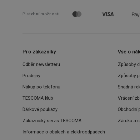
cjConsent
Platební možnosti
__rtbh.lid
OAU
Pro zákazníky
Vše o ná
__Secure-YNID
Odběr newsletteru
Způsoby d
HAPLB8G
Prodejny
Způsoby p
Nákup po telefonu
Snadná re
INGRESSCOOKIE
TESCOMA klub
Vrácení z
Dárkové poukazy
Obchodní 
clientToken
Zákaznický servis TESCOMA
Záruka a 
udid
Informace o obalech a elektroodpadech