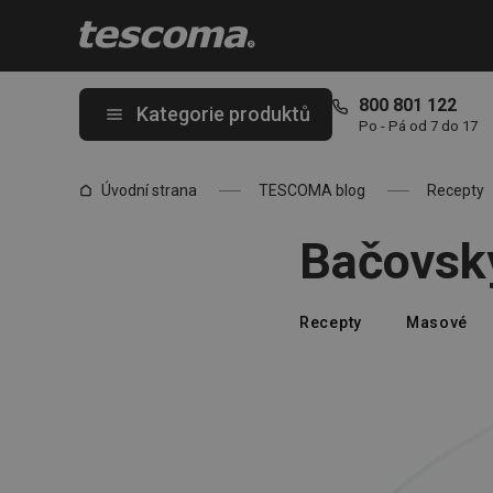
Nacházíte se na stránce Bačovský řízek
800 801 122
Kategorie produktů
Po - Pá od 7 do 17
Úvodní strana
TESCOMA blog
Recepty
Bačovský
Recepty
Masové