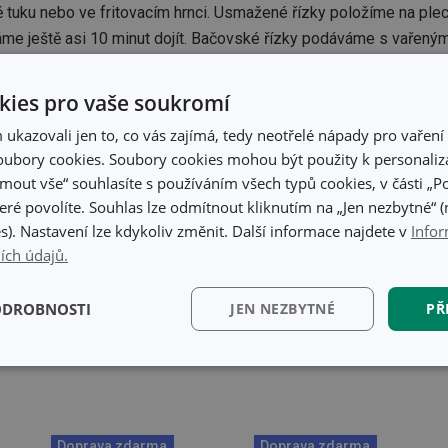
ě tuku nebo ve fritovacím hrnci. Usmažené řízky položíme na plec
áme ještě asi 10 minut dojít. Bačovské řízky podáváme s vařený
i sladkokyselý přeliv z okurek.
ies pro vaše soukromí
Budou se vám hodit:
kazovali jen to, co vás zajímá, tedy neotřelé nápady pro vaření 
ubory cookies. Soubory cookies mohou být použity k personaliza
jmout vše“ souhlasíte s používáním všech typů cookies, v části „P
eré povolíte. Souhlas lze odmítnout kliknutím na „Jen nezbytné“ (n
s). Nastavení lze kdykoliv změnit. Další informace najdete v
Infor
ích údajů.
ODROBNOSTI
JEN NEZBYTNÉ
PŘ
kční)
Analytické a
Marketingové
Fun
preferenční cookies
cookies
Doprava zdarma
Doprava zdarma