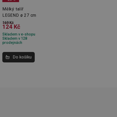
Mělký talíř
LEGEND ø 27 cm
kční soubory
169 Kč
124 Kč
 správa účtu. Webové
Skladem v e-shopu
Skladem v 128
prodejnách
Do košíku
zi lidmi a roboty.
vat platné zprávy o
cript.com k
 cookie
kie-Script.com
avu uživatelské
zi lidmi a roboty.
vat platné zprávy o