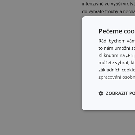
intenzivně ve vyšší vrstv
do vyhřáté trouby a nech
dochucení můžeme použít 
Pečeme cook
Rádi bychom vám u
to nám umožní so
Kliknutím na „Při
můžete vybrat, kt
základních cookie
zpracování osobn
ZOBRAZIT P
Základní (fun
cookies