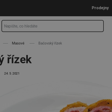
Přejít na hlavní obsah
Přejít na vyhledávání
Přejít na navigaci
Prodejny
Masové
Bačovský řízek
 řízek
24. 5. 2021