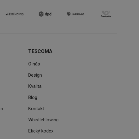
uhlasu uživatele
ke zlepšení
iřadí konkrétnímu
prohlížení.
TESCOMA
O nás
oho, jak uživatelé
e funkčnost
Design
ovozu na několika
držovat výkon v
Kvalita
štěvníkovi. Používá
Blog
 optimalizovala
ém
Kontakt
Whistleblowing
i zařízení, která
oužívání a zlepšila
Etický kodex