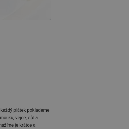
 každý plátek poklademe
ouku, vejce, sůl a
mažíme je krátce a