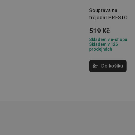
Souprava na
trojobal PRESTO
Základní (fun
519 Kč
Nezbytně nutné soubo
Skladem v e-shopu
stránky nelze bez ne
Skladem v 126
prodejnách
Název
shopsys_abc
Do košíku
__cf_bm
CookieScriptConse
FPGSID
__cf_bm