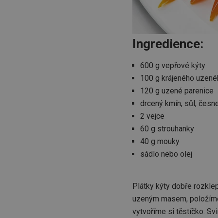
Ingredience:
600 g vepřové kýty
100 g krájeného uzen
120 g uzené parenice
drcený kmín, sůl, česn
2 vejce
60 g strouhanky
40 g mouky
sádlo nebo olej
Plátky kýty dobře rozkl
uzeným masem, položíme n
vytvoříme si těstíčko. S