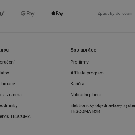
používání jejich webových stránek.
.tescoma.cz
1 rok
Tento soubor cookie se používá k ukládání so
pro cookies na webových stránkách.
Způsoby doručení
www.tescoma.cz
11 měsíců
Tento soubor cookie se používá k routingu a 
4 týdny
navigačních zkušeností uživatele tím, že je př
serveru a zajistí konzistentnější a efektivnější 
.opera.com
11 měsíců
4 týdny
kupu
Spolupráce
.youtube.com
5 měsíců
4 týdny
oručení
Pro firmy
.go.sonobi.com
Zavřením
Tento soubor cookie se používá ke sledování t
prohlížeče
interagují s webovými stránkami, což zajišťuj
latby
Affiliate program
vyvažování zátěže pro efektivní distribuci pr
serverech, aby bylo zajištěno, že web bude u
době vysokého provozu.
klamace
Kariéra
Zavřením
Zaregistruje, který serverový klastr slouží náv
NGINX Inc.
boží zdarma
Náhradní plnění
prohlížeče
se v kontextu s vyrovnáváním zatížení, aby se
bh.contextweb.com
uživatelská zkušenost.
podmínky
Elektronický objednávkový syst
.api.foxentry.com
11 měsíců
TESCOMA B2B
4 týdny
servis TESCOMA
.tescoma.cz
4 týdny 2
Tento cookie se používá k jedinečné identifikac
dny
mají přístup k webové stránce, aby sledovala p
uživatelskou zkušenost.