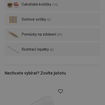
Cukrářské košíčky
(
15
)
Tip:
Plánujete péct narozeninový dort? Pak na něm nesmí
chybět
dortové svíčky
!
Dortové svíčky
(
2
)
Pomůcky na zdobení
(
23
)
Roztírací lopatky
(
6
)
Nechcete vybírat? Zvolte jistotu