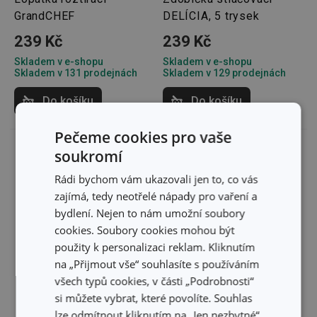
GrandCHEF
DELÍCIA, 5 trysek
239 Kč
239 Kč
Skladem v e-shopu
Skladem v e-shopu
Skladem v 131 prodejnách
Skladem v 129 prodejnách
Do košíku
Do košíku
Pečeme cookies pro vaše
soukromí
Rádi bychom vám ukazovali jen to, co vás
zajímá, tedy neotřelé nápady pro vaření a
bydlení. Nejen to nám umožní soubory
cookies. Soubory cookies mohou být
použity k personalizaci reklam. Kliknutím
na „Přijmout vše“ souhlasíte s používáním
všech typů cookies, v části „Podrobnosti“
si můžete vybrat, které povolíte. Souhlas
lze odmítnout kliknutím na „Jen nezbytné“