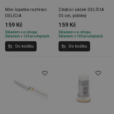
přínosn
bylo m
Mini lopatka roztírací
Zdobicí sáček DELÍCIA
podáva
platné 
DELÍCIA
35 cm, plátěný
o použí
jejich
159 Kč
159 Kč
webov
stránek
Skladem v e-shopu
Skladem v e-shopu
CookieScriptConsent
1 měsíc
Tento 
CookieScript
Skladem v 124 prodejnách
Skladem v 130 prodejnách
cookie 
www.tescoma.cz
služba 
zásadách ochrany soukromí společnosti Google
Script.
Do košíku
Do košíku
zapama
předvo
souhlas
soubor
cookie
návštěv
nutné, 
banner
Cookie
Script.
fungov
správně
FPGSID
30 minut
Tento 
Google
cookie 
.tescoma.cz
používá
uchová
stavu
uživate