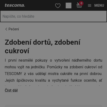
Nacházíte se na stránce Zdobení dortů, zdobení cukroví 🎂
0
Přejít na hlavní obsah
Přejít na vyhledávání
Přejít na navigaci
MENU
Pečení
Zdobení dortů, zdobení
cukroví
I první nesmělé pokusy o vytvoření nádherného dortu
mohou vyjít na jedničku. Pomůcky na zdobení cukroví od
TESCOMY z vás udělají mistra cukráře na první dobrou.
Jejich špičkovou kvalitu a vychytané funkce oceníte, ať
jste začátečník nebo zkušený cukrář. Máme pro vás
Číst dál
roztírací lopatky
,
zdobicí sáčky a trysky
i cukrářské
košíčky.