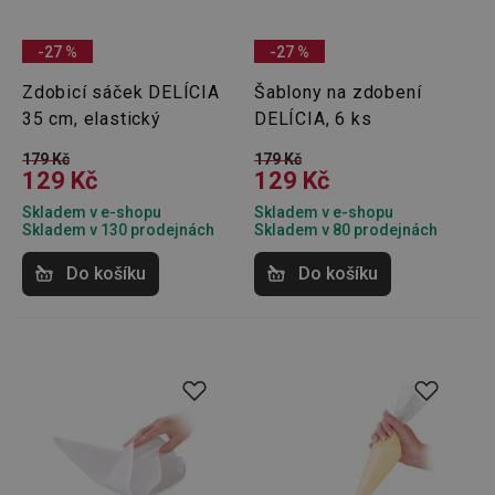
používá
routing
zlepšen
navigač
-27 %
-27 %
zkušeno
uživatel
Zdobicí sáček DELÍCIA
Šablony na zdobení
že je př
konkré
35 cm, elastický
DELÍCIA, 6 ks
serveru
zajistí
konzist
179 Kč
179 Kč
a efekti
129 Kč
129 Kč
prohlíž
Skladem v e-shopu
Skladem v e-shopu
OAU
.opera.com
11 měsíců
Skladem v 130 prodejnách
Skladem v 80 prodejnách
4 týdny
__Secure-YNID
.youtube.com
5 měsíců
Do košíku
Do košíku
4 týdny
HAPLB8G
.go.sonobi.com
Zavřením
Tento 
prohlížeče
cookie 
používá
sledová
toho, j
uživate
interagu
webov
stránka
zajišťuj
funkčn
vyvažo