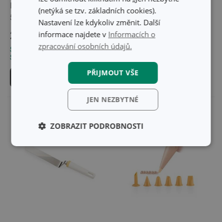
Kropicí láhev DELÍCIA
Lopatka roztírací
(netýká se tzv. základních cookies).
500 ml
PRESTO
Nastavení lze kdykoliv změnit. Další
informace najdete v
Informacích o
229 Kč
199 Kč
zpracování osobních údajů.
Skladem v e-shopu
Skladem v e-shopu
Skladem v 76 prodejnách
Skladem v 117 prodejnách
PŘIJMOUT VŠE
Do košíku
Do košíku
JEN NEZBYTNÉ
ZOBRAZIT PODROBNOSTI
Základní
Analytické a
(funkční) cookies
preferenční
cookies
Marketingové
Funkční soubory
cookies