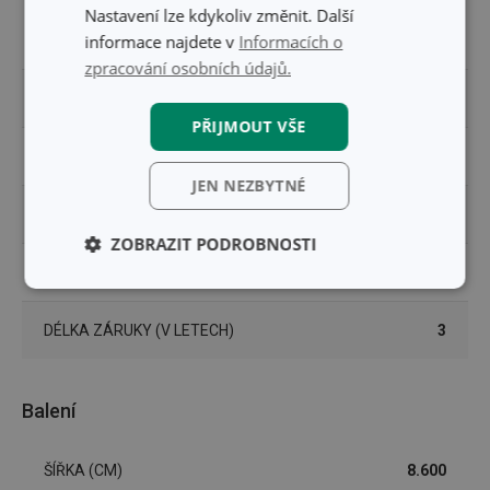
Nastavení lze kdykoliv změnit. Další
informace najdete v
Informacích o
MATERIÁL
plast, nerez ocel
zpracování osobních údajů.
PRODUKTOVÁ LINIE
OCTOPUS
PŘIJMOUT VŠE
TYP
závěsná tyč/lišta
JEN NEZBYTNÉ
ZAŘAZENÍ
organizace kuchyně
ZOBRAZIT PODROBNOSTI
EAN
8595028450460
Základní
Analytické a
(funkční) cookies
preferenční
cookies
DÉLKA ZÁRUKY (V LETECH)
3
Balení
Marketingové
Funkční soubory
cookies
ŠÍŘKA (CM)
8.600