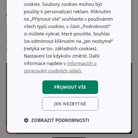
cookies. Soubory cookies mohou být
každému barevnému pojetí kuchyně
použity k personalizaci reklam. Kliknutím
poskytujeme na ně
prodlouženou záruku 3 roky
!
na „Přijmout vše“ souhlasíte s používáním
všech typů cookies, v části „Podrobnosti“
si můžete vybrat, které povolíte. Souhlas
lze odmítnout kliknutím na „Jen nezbytné“
Výrobce: TESCOMA s. r. o., U Tescomy 241, 760 01 Zlín;
(netýká se tzv. základních cookies).
tescoma@tescoma.cz
Nastavení lze kdykoliv změnit. Další
informace najdete v
Informacích o
zpracování osobních údajů.
PŘIJMOUT VŠE
JEN NEZBYTNÉ
ZOBRAZIT PODROBNOSTI
Základní
Analytické a