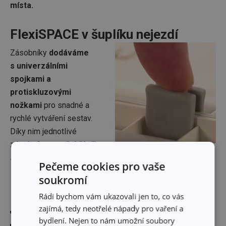
místa.
FlexiSPACE v šuplíku nejezdí
Zásobníky
dodáváme
s univerzálními
spojkami a
protiskluzovými
nožkami
pro snadné a
rychlé vytváření sestav.
Díky nim jednotlivé
zásobníky pevně drží při
sobě, jsou stabilní a
v zásuvkách „nejezdí“
.
Pečeme cookies pro vaše
soukromí
Rádi bychom vám ukazovali jen to, co vás
zajímá, tedy neotřelé nápady pro vaření a
vyrábíme je
z kvalitního, mimořádně odolného plastu
bydlení. Nejen to nám umožní soubory
jsou
v příjemné neutrální barvě
, která se hodí ke