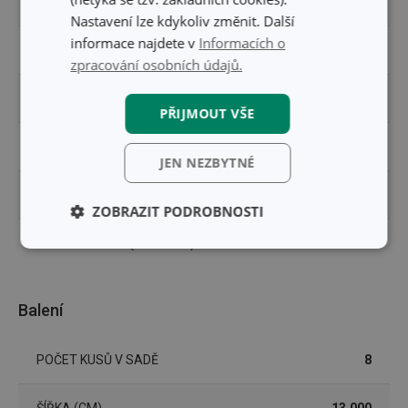
PRODUKTOVÁ LINIE
DELÍCIA
Nastavení lze kdykoliv změnit. Další
informace najdete v
Informacích o
TYP
sada vykrajovátek
zpracování osobních údajů.
ZAŘAZENÍ
vykrajovátka a rádla
PŘIJMOUT VŠE
MYTÍ V MYČCE
Ano
JEN NEZBYTNÉ
EAN
8595028454895
ZOBRAZIT PODROBNOSTI
DÉLKA ZÁRUKY (V LETECH)
3
Základní
Analytické a
(funkční) cookies
preferenční
cookies
Balení
Marketingové
Funkční soubory
POČET KUSŮ V SADĚ
8
cookies
ŠÍŘKA (CM)
13.000