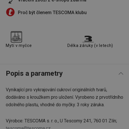
Proč být členem TESCOMA klubu
Mytí v myčce
Délka záruky (v letech)
Popis a parametry
Vynikající pro vykrajování cukroví originálních tvarů,
dodáváno s kroužkem pro uložení. Vyrobeno z prvotřídního
odolného plastu, vhodné do myčky. 3 roky záruka.
Výrobce: TESCOMA s. r. o., U Tescomy 241, 760 01 Zlín;
tescoma@tescoma.cz