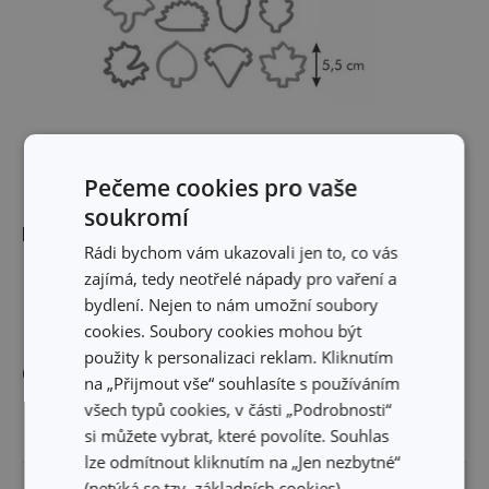
Pečeme cookies pro vaše
soukromí
Rozměry
Rádi bychom vám ukazovali jen to, co vás
zajímá, tedy neotřelé nápady pro vaření a
DÉLKA PRODUKTU (CM)
5.5
bydlení. Nejen to nám umožní soubory
cookies. Soubory cookies mohou být
použity k personalizaci reklam. Kliknutím
Ostatní parametry
na „Přijmout vše“ souhlasíte s používáním
všech typů cookies, v části „Podrobnosti“
MATERIÁL
plast
si můžete vybrat, které povolíte. Souhlas
lze odmítnout kliknutím na „Jen nezbytné“
(netýká se tzv. základních cookies).