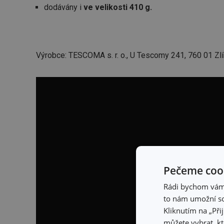
dodávány i
ve velikosti 410 g.
Výrobce: TESCOMA s. r. o., U Tescomy 241, 760 01 Zlí
Pečeme cook
Rádi bychom vám u
to nám umožní so
Kliknutím na „Při
můžete vybrat, kt