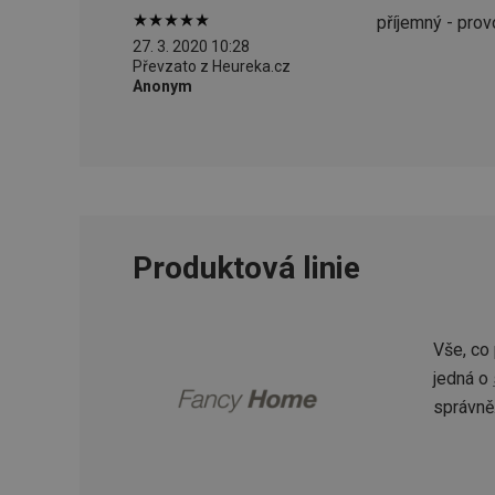
příjemný - prov
__cf_bm
27. 3. 2020 10:28
Převzato z Heureka.cz
Anonym
CookieScriptConse
FPGSID
__cf_bm
Produktová linie
cjConsent
__rtbh.lid
Vše, co
jedná o
správně
OAU
__Secure-YNID