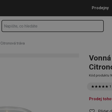
nová tráva
Přejít na hlavní obsah
Přejít na vyhledávání
Přejít na navigaci
Prodejny
Citronová tráva
Vonná
Citron
Kód produktu
9
1
Prodej toho
Přidat 