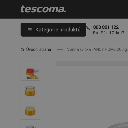
Nacházíte se na stránce Vonná svíčka FANCY HOME 200 g, Citro
800 801 122
Kategorie produktů
Po - Pá od 7 do 17
Úvodní strana
Vonná svíčka FANCY HOME 200 g, 