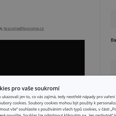
n;
tescoma@tescoma.cz
Ba
ies pro vaše soukromí
kazovali jen to, co vás zajímá, tedy neotřelé nápady pro vaření 
ubory cookies. Soubory cookies mohou být použity k personaliza
jmout vše“ souhlasíte s používáním všech typů cookies, v části „P
eré povolíte. Souhlas lze odmítnout kliknutím na „Jen nezbytné“ (n