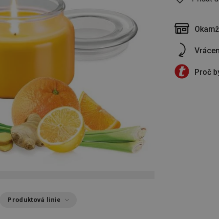
Okamži
Vrácen
Proč b
Produktová linie