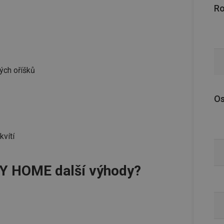
R
vých oříšků
Os
kvítí
CY HOME další výhody?