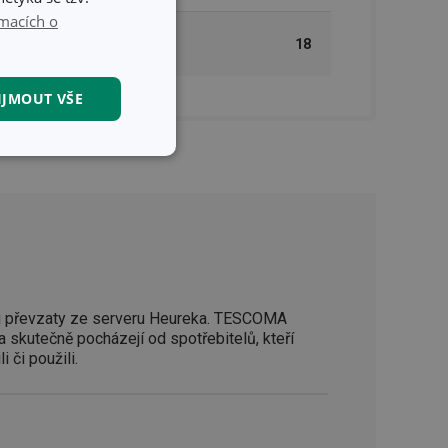
macích o
MASTER BOX PRO B2B
18
ODBĚRATELE (KS)
IJMOUT VŠE
kční soubory
kční soubory
 převzaty ze serveru Heureka. TESCOMA
a skutečně pocházejí od spotřebitelů, kteří
 správa účtu. Webové
i či použili.