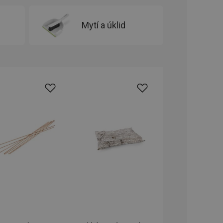
oho, jak uživatelé
e funkčnost
ovozu na několika
držovat výkon v
Mytí a úklid
štěvníkovi. Používá
 optimalizovala
i zařízení, která
oužívání a zlepšila
rencí výkonnosti a
ormací o chování
jejich prohlížení
jichž cílem je
analytických údajů
tránky.
ormací o chování
ížeče webových
jichž cílem je
aného obsahu nebo
osobní údaje.