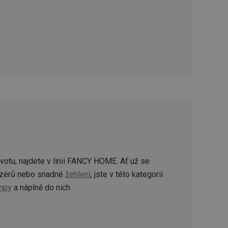
zi lidmi a roboty.
vat platné zprávy o
cript.com k
 cookie
kie-Script.com
avu uživatelské
zi lidmi a roboty.
vat platné zprávy o
uhlasu uživatele
ke zlepšení
ivotu, najdete v linii FANCY HOME. Ať už se
iřadí konkrétnímu
prohlížení.
izérů nebo snadné
žehlení
, jste v této kategorii
mpy
a náplně do nich.