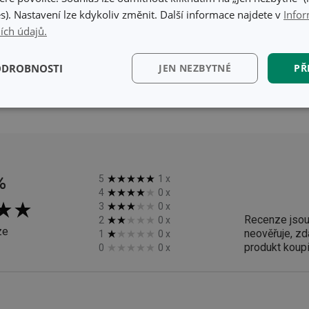
s). Nastavení lze kdykoliv změnit. Další informace najdete v
Infor
ích údajů.
ODROBNOSTI
JEN NEZBYTNÉ
PŘ
text
kční)
Analytické a
Marketingové
Fun
preferenční cookies
cookies
%
5
1
x
4
0
x
3
0
x
kční) cookies
Analytické a preferenční cookies
Marketingové cookies
Fun
Recenze jsou
2
0
x
ze
neověřuje, zd
1
0
x
ry cookie umožňují základní funkce webových stránek, jako je přihlášení uživatele a
produkt koupil
0
0
x
zbytně nutných souborů cookie správně používat.
Poskytovatel
/
Vyprší
Popis
Doména
www.tescoma.cz
5 měsíců