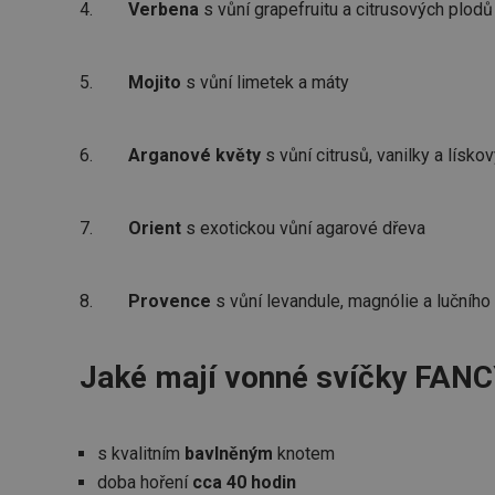
4.
Verbena
s vůní grapefruitu a citrusových plodů
5.
Mojito
s vůní limetek a máty
6.
Arganové květy
s vůní citrusů, vanilky a lísko
7.
Orient
s exotickou vůní agarové dřeva
8.
Provence
s vůní levandule, magnólie a lučního 
Jaké mají vonné svíčky FAN
s kvalitním
bavlněným
knotem
doba hoření
cca 40 hodin