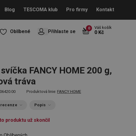
Blog
TESCOMA klub
Pro firmy
Kontakt
Váš košík
0
Oblíbené
Přihlaste se
0 Kč
 svíčka FANCY HOME 200 g,
ová tráva
06420.00
Produktová linie:
FANCY HOME
 recenze
Popis
to produktu už skončil
do Oblíbených