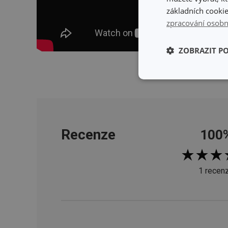
základních cookie
zpracování osobn
ZOBRAZIT P
Skrýt 
Základní (fun
cookies
Recenze
100
Základní (fun
1 recen
Nezbytně nutné soubo
stránky nelze bez ne
Název
shopsys_abc