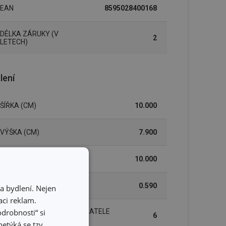
EAN
8595028400168
DÉLKA ZÁRUKY (V
2
LETECH)
lení
ŠÍŘKA (CM)
10.000
VÝŠKA (CM)
7.900
DÉLKA (CM)
10.000
VÁHA VČETNĚ OBALU (KG)
0.590
a bydlení. Nejen
ci reklam.
odrobnosti“ si
INNER BOX PRO B2B ODBĚRATELE
6
(KS)
etýká se tzv.