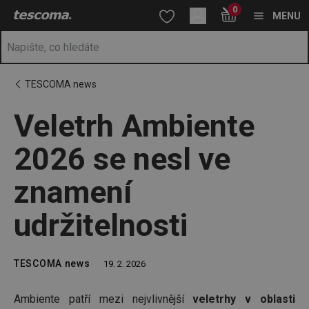
Nacházíte se na stránce Veletrh Ambiente 2026 se nesl ve zname
0
Přejít na hlavní obsah
Přejít na vyhledávání
Přejít na navigaci
MENU
TESCOMA news
Veletrh Ambiente
2026 se nesl ve
znamení
udržitelnosti
TESCOMA news
19. 2. 2026
Ambiente patří mezi nejvlivnější
veletrhy v oblasti