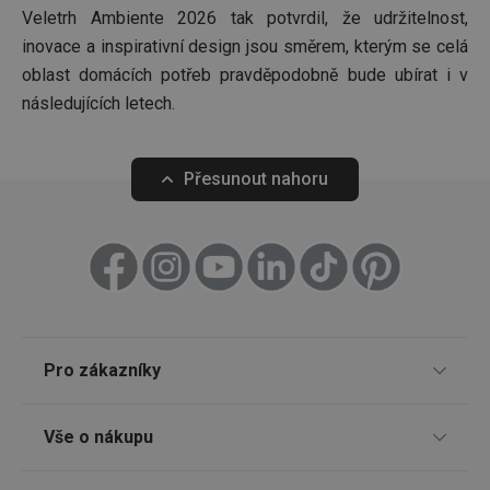
předvo
Veletrh Ambiente 2026 tak potvrdil, že udržitelnost,
souhlas
soubor
inovace a inspirativní design jsou směrem, kterým se celá
cookie
návštěv
oblast domácích potřeb pravděpodobně bude ubírat i v
nutné, 
následujících letech.
banner
Cookie
Script.
fungov
správně
Přesunout nahoru
FPGSID
30 minut
Tento 
Google
cookie 
.tescoma.cz
používá
uchová
stavu
uživate
relace 
požada
stránky
__cf_bm
30 minut
Tento 
Cloudflare Inc.
cookie 
.onesignal.com
Pro zákazníky
používá
rozliše
lidmi a
Odběr newsletteru
To je p
Vše o nákupu
přínosn
bylo m
Prodejny
podáva
platné 