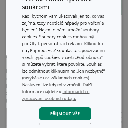
soukromí
Rádi bychom vám ukazovali jen to, co vás
Které trendy by měly v dalším roce
zajímá, tedy neotřelé nápady pro vaření a
bydlení. Nejen to nám umožní soubory
převládat?
cookies. Soubory cookies mohou být
Důležitou roli hrají každoroční prezentace
Ambiente
použity k personalizaci reklam. Kliknutím
Trends
. Pro období 2026+ organizátoři definovali tři
na „Přijmout vše“ souhlasíte s používáním
směry:
všech typů cookies, v části „Podrobnosti“
si můžete vybrat, které povolíte. Souhlas
lze odmítnout kliknutím na „Jen nezbytné“
Brave
– výrazný design, experimentální materiály,
(netýká se tzv. základních cookies).
odvážné barvy,
Nastavení lze kdykoliv změnit. Další
Light
– lehkost, transparentnost, jemné odstíny,
informace najdete v
Informacích o
Solid
– nadčasovost, funkčnost, důraz na kvalitu a
zpracování osobních údajů.
trvanlivost.
PŘIJMOUT VŠE