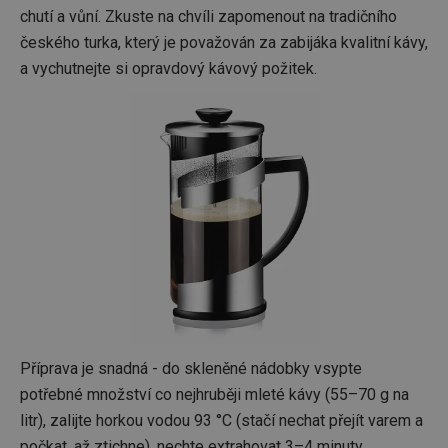
chutí a vůní. Zkuste na chvíli zapomenout na tradičního
českého turka, který je považován za zabijáka kvalitní kávy,
a vychutnejte si opravdový kávový požitek.
Příprava je snadná - do skleněné nádobky vsypte
potřebné množství co nejhruběji mleté kávy (55–70 g na
litr), zalijte horkou vodou 93 °C (stačí nechat přejít varem a
počkat, až ztichne), nechte extrahovat 3–4 minuty,