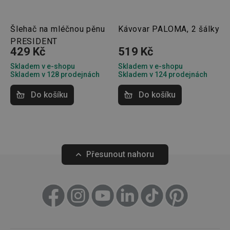
To je p
přínosn
bylo m
podáva
Šlehač na mléčnou pěnu
Kávovar PALOMA, 2 šálky
platné 
PRESIDENT
o použí
jejich
429 Kč
519 Kč
webov
stránek
Skladem v e-shopu
Skladem v e-shopu
Skladem v 128 prodejnách
Skladem v 124 prodejnách
cjConsent
.tescoma.cz
1 rok
Tento 
cookie 
používá
Do košíku
Do košíku
ukládán
souhla
uživate
cookies
webov
stránká
__rtbh.lid
www.tescoma.cz
11 měsíců
Tento 
Přesunout nahoru
4 týdny
cookie 
používá
routing
zlepšen
navigač
zkušeno
uživatel
že je př
konkré
serveru
zajistí