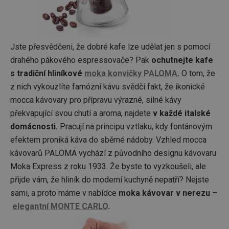
Jste přesvědčeni, že dobré kafe lze udělat jen s pomocí
drahého pákového espressovače? Pak
ochutnejte kafe
s tradiční hliníkové
moka konvičky PALOMA.
O tom, že
z nich vykouzlíte famózní kávu svědčí fakt, že ikonické
mocca kávovary pro přípravu výrazné, silné kávy
překvapující svou chutí a aroma, najdete
v každé italské
domácnosti.
Pracují na principu vztlaku, kdy fontánovým
efektem proniká káva do sběrné nádoby. Vzhled mocca
kávovarů PALOMA vychází z původního designu kávovaru
Moka Express z roku 1933. Že byste to vyzkoušeli, ale
přijde vám, že hliník do moderní kuchyně nepatří? Nejste
sami, a proto máme v nabídce
moka kávovar v nerezu –
elegantní MONTE CARLO
.