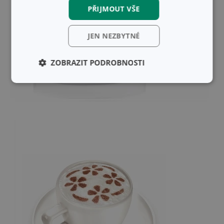
PŘIJMOUT VŠE
JEN NEZBYTNÉ
ZOBRAZIT PODROBNOSTI
Základní
Analytické a
(funkční) cookies
preferenční
cookies
Marketingové
Funkční soubory
cookies
Základní (funkční) cookies