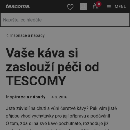
Nacházíte se na stránce Vaše káva si zaslouží péči od TESCOM
0
Přejít na hlavní obsah
Přejít na vyhledávání
Přejít na navigaci
MENU
Inspirace a nápady
Vaše káva si
zaslouží péči od
TESCOMY
Inspirace a nápady
4. 3. 2016
Jste závislí na chuti a vůni čerstvé kávy? Pak vám jistě
přijdou vhod vychytávky pro její přípravu a podávání!
O tom, zda si na své kávě pochutnáte, rozhoduje již