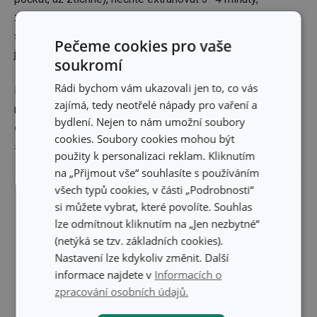
zamíchejte či seberte krustu, stlačte sítkem a slijte do
šálku. Podobně v ní připravíte i sypané čaje. Geniálně
Pečeme cookies pro vaše
jednoduché a navíc stylové, co říkáte?
soukromí
Rádi bychom vám ukazovali jen to, co vás
Kafe tedy máme uvařené, ale v čem ho podávat? I když
zajímá, tedy neotřelé nápady pro vaření a
milujete svůj velký puntíkovaný „kakáč“,
dobrá káva patří
bydlení. Nejen to nám umožní soubory
do šálku umístěného na podšálek, latte pak do vyššího
cookies. Soubory cookies mohou být
skleněného hrnku.
použity k personalizaci reklam. Kliknutím
na „Přijmout vše“ souhlasíte s používáním
všech typů cookies, v části „Podrobnosti“
si můžete vybrat, které povolíte. Souhlas
lze odmítnout kliknutím na „Jen nezbytné“
(netýká se tzv. základních cookies).
Nastavení lze kdykoliv změnit. Další
informace najdete v
Informacích o
zpracování osobních údajů.