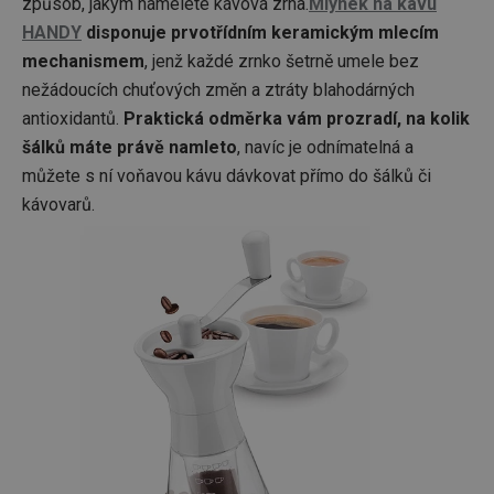
způsob, jakým namelete kávová zrna.
Mlýnek na kávu
HANDY
disponuje prvotřídním keramickým mlecím
mechanismem
, jenž každé zrnko šetrně umele bez
nežádoucích chuťových změn a ztráty blahodárných
antioxidantů.
Praktická odměrka vám prozradí, na kolik
šálků máte právě namleto
, navíc je odnímatelná a
můžete s ní voňavou kávu dávkovat přímo do šálků či
kávovarů.