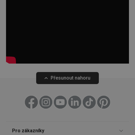
Marketingové
Funkční soubory
cookies
Základní (funkční) cookies
Analytické a preferenční cookies
Marketingové cookies
Funkční soubory
Přesunout nahoru
Nezbytně nutné soubory cookie umožňují základní
funkce webových stránek, jako je přihlášení
uživatele a správa účtu. Webové stránky nelze bez
nezbytně nutných souborů cookie správně používat.
Poskytovatel
/
Název
Vyprší
Popis
Doména
shopsys_abc
www.tescoma.cz
5 měsíců
4 týdny
Pro zákazníky