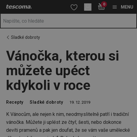
Nacházíte se na stránce Vánočka, kterou si můžete upéct kdykol
0
Přejít na hlavní obsah
Přejít na vyhledávání
Přejít na navigaci
MENU
Sladké dobroty
Vánočka, kterou si
můžete upéct
kdykoli v roce
Recepty
Sladké dobroty
19. 12. 2019
K Vánocům, ale nejen k nim, neodmyslitelně patří i tradiční
vánočka. Můžete ji uplést ze čtyř, šesti, nebo dokonce
devíti pramenů a pak jen doufat, že se vám vaše umělecké