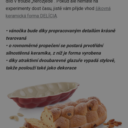
dílo v troubě „nerozjede“. Pokud ale nemáte na
experimenty dost času, jistě vám přijde vhod
šikovná
keramická forma DELÍCIA
.
• vánočka bude díky propracovaným detailům krásně
tvarovaná
• o rovnoměrné propečení se postará prvotřídní
silnostěnná keramika, z níž je forma vyrobena
• díky atraktivní dvoubarevné glazuře vypadá stylově,
takže poslouží také jako dekorace