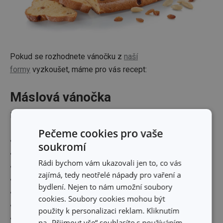
Pokud se rozhodnete vánočku z
naší
formy
vyzkoušet, máme pro vás recept:
Máslová vánočka
Připravte si
Pečeme cookies pro vaše
• 500 g hladké mouky
soukromí
• 100 g cukru krupice
Rádi bychom vám ukazovali jen to, co vás
• 100 g rozpuštěného másla
zajímá, tedy neotřelé nápady pro vaření a
• 40 g droždí
bydlení. Nejen to nám umožní soubory
• 2 žloutky
cookies. Soubory cookies mohou být
• 2 dl mléka
použity k personalizaci reklam. Kliknutím
• trocha soli
na „Přijmout vše“ souhlasíte s používáním