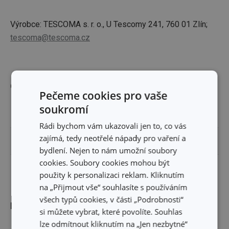
Výrobce: TESCOMA s. r. o., U Tescomy 241, 760 01 Zlín;
tescoma@tescoma.cz
Ostatní parametry
Pečeme cookies pro vaše
soukromí
TYP
náhradní díl
Rádi bychom vám ukazovali jen to, co vás
zajímá, tedy neotřelé nápady pro vaření a
ZAŘAZENÍ
cestování
bydlení. Nejen to nám umožní soubory
cookies. Soubory cookies mohou být
EAN
8595028450910
použity k personalizaci reklam. Kliknutím
na „Přijmout vše“ souhlasíte s používáním
všech typů cookies, v části „Podrobnosti“
Balení
si můžete vybrat, které povolíte. Souhlas
lze odmítnout kliknutím na „Jen nezbytné“