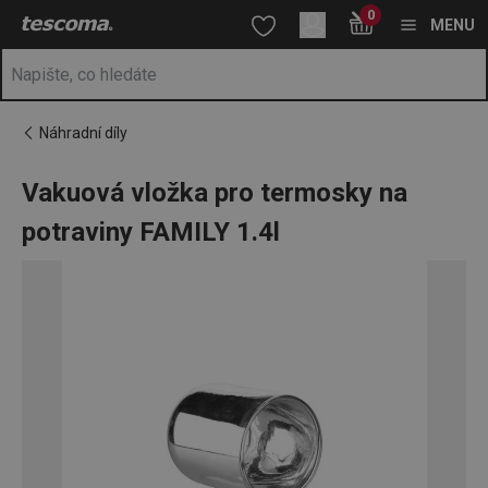
Nacházíte se na stránce Vakuová vložka pro termosky na potrav
0
Přejít na hlavní obsah
Přejít na vyhledávání
Přejít na navigaci
MENU
Náhradní díly
Vakuová vložka pro termosky na
potraviny FAMILY 1.4l