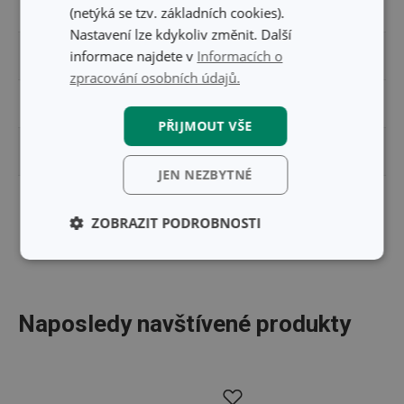
ŠÍŘKA (CM)
12.600
(netýká se tzv. základních cookies).
Nastavení lze kdykoliv změnit. Další
informace najdete v
Informacích o
VÝŠKA (CM)
17.000
zpracování osobních údajů.
DÉLKA (CM)
12.600
PŘIJMOUT VŠE
VÁHA VČETNĚ OBALU (KG)
0.344
JEN NEZBYTNÉ
MASTER BOX PRO B2B ODBĚRATELE (KS)
30
ZOBRAZIT PODROBNOSTI
Základní
Analytické a
(funkční) cookies
preferenční
cookies
Naposledy navštívené produkty
Marketingové
Funkční soubory
cookies