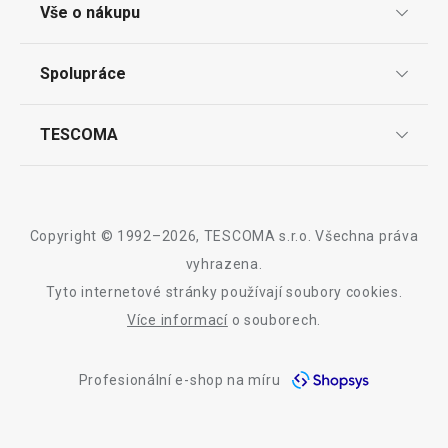
Odběr newsletteru
Vše o nákupu
Prodejny
Způsoby doručení
Spolupráce
Nákup po telefonu
Způsoby platby
TESCOMA klub
Pro firmy
TESCOMA
Snadná reklamace
Dárkové poukazy
Affiliate program
Vrácení zboží zdarma
O nás
Zákaznický servis TESCOMA
Kariéra
Obchodní podmínky
Design
Copyright © 1992–2026, TESCOMA s.r.o. Všechna práva
Informace o obalech a elektroodpadech
Náhradní plnění
Záruka a servis TESCOMA
Kvalita
vyhrazena.
Nejčastější dotazy
Elektronický objednávkový systém TESCOMA B2B
Tyto internetové stránky používají soubory cookies.
Blog
Více informací
o souborech.
Kontakt
Profesionální e-shop na míru
Whistleblowing
Etický kodex