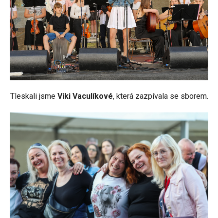
Tleskali jsme
Viki Vaculíkové
, která zazpívala se sborem.