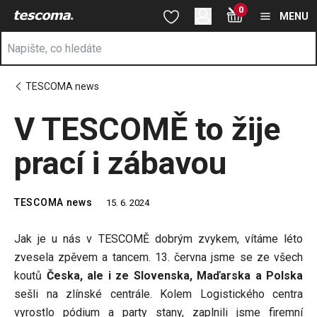
Nacházíte se na stránce V TESCOMĚ to žije prací i zábavou
0
Přejít na hlavní obsah
Přejít na vyhledávání
Přejít na navigaci
MENU
TESCOMA news
V TESCOMĚ to žije
prací i zábavou
TESCOMA news
15. 6. 2024
Jak je u nás v TESCOMĚ dobrým zvykem, vítáme léto
zvesela zpěvem a tancem. 13. června jsme se ze všech
koutů
Česka, ale i ze Slovenska, Maďarska a Polska
sešli na zlínské centrále. Kolem Logistického centra
vyrostlo pódium a party stany, zaplnili jsme firemní