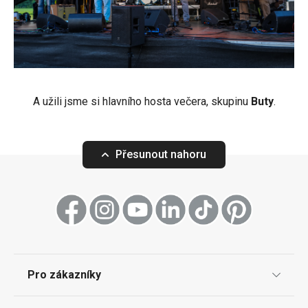
A užili jsme si hlavního hosta večera, skupinu
Buty
.
Přesunout nahoru
Pro zákazníky