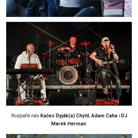
Rozpařili nás
Kačes Dyják(a) Chytil
,
Adam Caha
i
DJ
Marek Herman
.