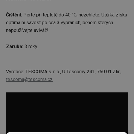
Čištění:
Perte při teplotě do 40 °C, nežehlete. Utěrka získá
optimální savost po cca 3 vypráních, během kterých
nepoužívejte aviváž!
Záruka:
3 roky.
Výrobce: TESCOMA s. r. o., U Tescomy 241, 760 01 Zlín;
tescoma@tescoma.cz