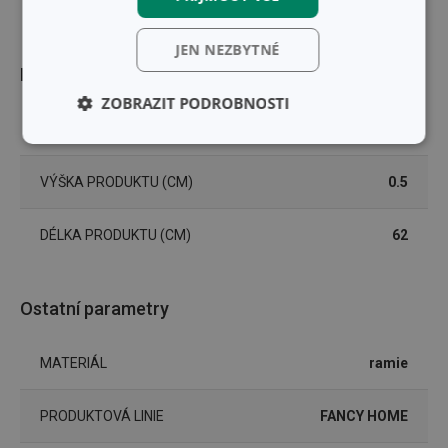
JEN NEZBYTNÉ
Rozměry
ZOBRAZIT PODROBNOSTI
ŠÍŘKA PRODUKTU (CM)
42
Základní
Analytické a
(funkční) cookies
preferenční
cookies
VÝŠKA PRODUKTU (CM)
0.5
DÉLKA PRODUKTU (CM)
62
Marketingové
Funkční soubory
cookies
Ostatní parametry
MATERIÁL
ramie
Základní (funkční) cookies
PRODUKTOVÁ LINIE
FANCY HOME
Analytické a preferenční cookies