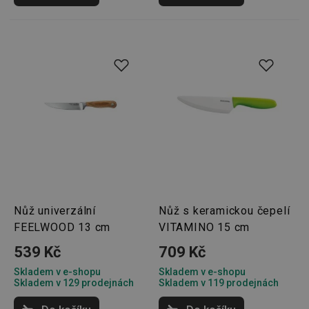
klastr s
návštěv
Používá
kontext
vyrovn
zatížení
optimal
uživate
zkušeno
clientToken
.api.foxentry.com
11 měsíců
4 týdny
udid
.tescoma.cz
4 týdny 2
Tento c
dny
se použ
jedineč
identifi
zařízení
mají př
webov
stránce
sledova
Nůž univerzální
Nůž s keramickou čepelí
používá
zlepšila
FEELWOOD 13 cm
VITAMINO 15 cm
uživate
zkušeno
539 Kč
709 Kč
Skladem v e-shopu
Skladem v e-shopu
Skladem v 129 prodejnách
Skladem v 119 prodejnách
Poskytovatel
/