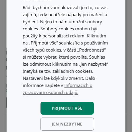
Rádi bychom vám ukazovali jen to, co vás
zajímá, tedy neotřelé nápady pro vaření a
bydlení. Nejen to nám umožní soubory
cookies. Soubory cookies mohou být
použity k personalizaci reklam. Kliknutím
na „Přijmout vše“ souhlasíte s používáním
všech typů cookies, v části „Podrobnosti“
Nůž univerzální MOVE
Nůž univerzální
si můžete vybrat, které povolíte. Souhlas
8 cm, s ochranným
PRECIOSO 9 cm
lze odmítnout kliknutím na „Jen nezbytné“
pouzdrem
(netýká se tzv. základních cookies).
179 Kč
209 Kč
Nastavení lze kdykoliv změnit. Další
informace najdete v
Informacích o
Není skladem v e-shopu
Skladem v e-shopu
Skladem v 89 prodejnách
Skladem v 127 prodejnách
zpracování osobních údajů.
Do košíku
Do košíku
PŘIJMOUT VŠE
JEN NEZBYTNÉ