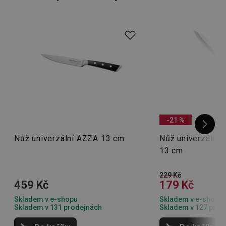
Už jste vyzkoušeli nože, které
nemusíte brousit
?
-21 %
Nůž univerzální AZZA 13 cm
Nůž univerzální
13 cm
229 Kč
459 Kč
179 Kč
Skladem v e-shopu
Skladem v e-shopu
Skladem v 131 prodejnách
Skladem v 127 prod