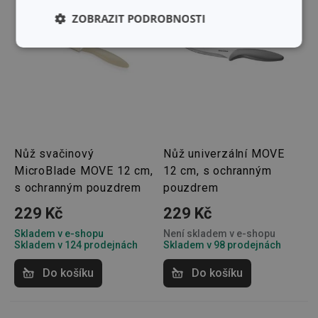
ZOBRAZIT PODROBNOSTI
Základní
Analytické a
(funkční) cookies
preferenční
cookies
Marketingové
Funkční soubory
cookies
Nůž svačinový
Nůž univerzální MOVE
MicroBlade MOVE 12 cm,
12 cm, s ochranným
s ochranným pouzdrem
pouzdrem
229 Kč
229 Kč
Skladem v e-shopu
Není skladem v e-shopu
Základní (funkční) cookies
Skladem v 124 prodejnách
Skladem v 98 prodejnách
Analytické a preferenční cookies
Do košíku
Do košíku
Marketingové cookies
Funkční soubory
Nezbytně nutné soubory cookie umožňují základní
funkce webových stránek, jako je přihlášení