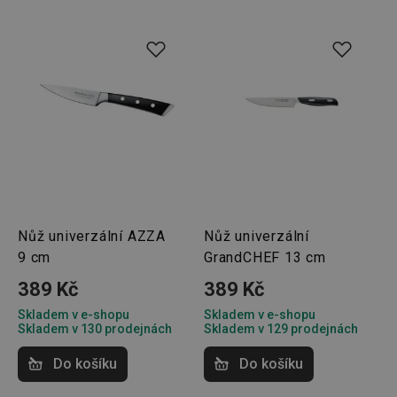
soubor
cookie
návštěv
nutné, 
banner
Cookie
Script.
fungov
správně
FPGSID
30 minut
Tento 
Google
cookie 
.tescoma.cz
používá
uchová
stavu
uživate
relace 
požada
stránky
Nůž univerzální AZZA
Nůž univerzální
9 cm
GrandCHEF 13 cm
__cf_bm
30 minut
Tento 
Cloudflare Inc.
cookie 
.onesignal.com
používá
389 Kč
389 Kč
rozliše
lidmi a
Skladem v e-shopu
Skladem v e-shopu
To je p
Skladem v 130 prodejnách
Skladem v 129 prodejnách
přínosn
bylo m
podáva
Do košíku
Do košíku
platné 
o použí
jejich