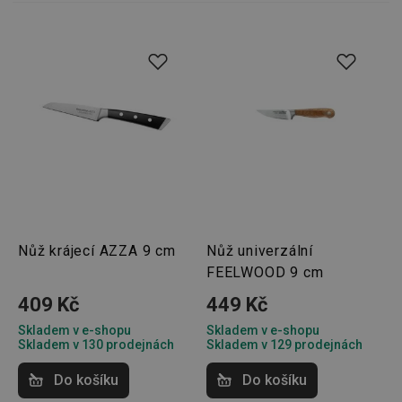
webov
stránek
cjConsent
.tescoma.cz
1 rok
Tento 
cookie 
používá
ukládán
souhla
uživate
cookies
webov
stránká
__rtbh.lid
www.tescoma.cz
11 měsíců
Tento 
4 týdny
cookie 
používá
routing
zlepšen
navigač
zkušeno
Nůž krájecí AZZA 9 cm
Nůž univerzální
uživatel
FEELWOOD 9 cm
že je př
konkré
serveru
409 Kč
449 Kč
zajistí
konzist
Skladem v e-shopu
Skladem v e-shopu
a efekti
Skladem v 130 prodejnách
Skladem v 129 prodejnách
prohlíž
OAU
.opera.com
11 měsíců
Do košíku
Do košíku
4 týdny