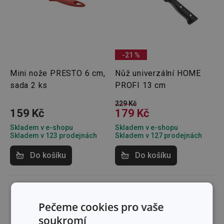
-21 %
Mini nože PRESTO 6 cm,
Nůž univerzální HOME
sada 2 ks
PROFI 13 cm
229 Kč
159 Kč
179 Kč
Skladem v e-shopu
Skladem v e-shopu
Skladem v 123 prodejnách
Skladem v 127 prodejnách
Do košíku
Do košíku
Pečeme cookies pro vaše
soukromí