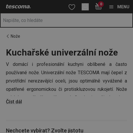
Nacházíte se na stránce Kuchařské univerzální nože🔪
0
Přejít na hlavní obsah
Přejít na vyhledávání
Přejít na navigaci
MENU
Nože
Kuchařské univerzální nože
V domácí i profesionální kuchyni oblíbené a často
používané nože. Univerzální nože TESCOMA mají čepel z
prvotřídní nerezavějící oceli, jsou optimálně vyvážené a
opatřené ergonomickou či protiskluzovou rukojetí. Nože
nabízíme v několika velikostech. Snadno je vyčistíte a bez
Číst dál
problémů je můžete umýt v myčce nádobí.
Tip:
V nabídce pro vás máme také speciální
vykosťovací
Nechcete vybírat? Zvolte jistotu
nože
,
nože na máslo
nebo tolik oblíbené
japonské nože
.