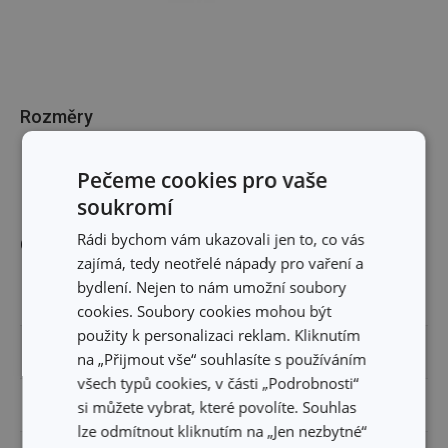
Rozměry
DÉLKA PRODUKTU (CM)
24
Pečeme cookies pro vaše
soukromí
Rádi bychom vám ukazovali jen to, co vás
Ostatní parametry
zajímá, tedy neotřelé nápady pro vaření a
bydlení. Nejen to nám umožní soubory
MATERIÁL
nerez ocel
cookies. Soubory cookies mohou být
použity k personalizaci reklam. Kliknutím
PRODUKTOVÁ LINIE
PRESTO
na „Přijmout vše“ souhlasíte s používáním
všech typů cookies, v části „Podrobnosti“
si můžete vybrat, které povolíte. Souhlas
TYP
kleště/pinzeta
lze odmítnout kliknutím na „Jen nezbytné“