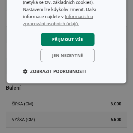
(netýká se tzv. základních cookies).
ZAŘAZENÍ
nářadí na vaření
Nastavení lze kdykoliv změnit. Další
informace najdete v
Informacích o
BARVA
nerez
zpracování osobních údajů.
MYTÍ V MYČCE
Ano
PŘIJMOUT VŠE
EAN
8595028431773
JEN NEZBYTNÉ
DÉLKA ZÁRUKY (V LETECH)
3
ZOBRAZIT PODROBNOSTI
Základní
Analytické a
Balení
(funkční) cookies
preferenční
cookies
ŠÍŘKA (CM)
6.000
Marketingové
Funkční soubory
VÝŠKA (CM)
6.500
cookies