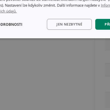
s). Nastavení lze kdykoliv změnit. Další informace najdete v
Infor
ích údajů.
Ba
ODROBNOSTI
JEN NEZBYTNÉ
PŘ
kční)
Analytické a
Marketingové
Fun
preferenční cookies
cookies
kční) cookies
Analytické a preferenční cookies
Marketingové cookies
Fun
ry cookie umožňují základní funkce webových stránek, jako je přihlášení uživatele a
zbytně nutných souborů cookie správně používat.
Poskytovatel
/
Vyprší
Popis
Doména
www.tescoma.cz
5 měsíců