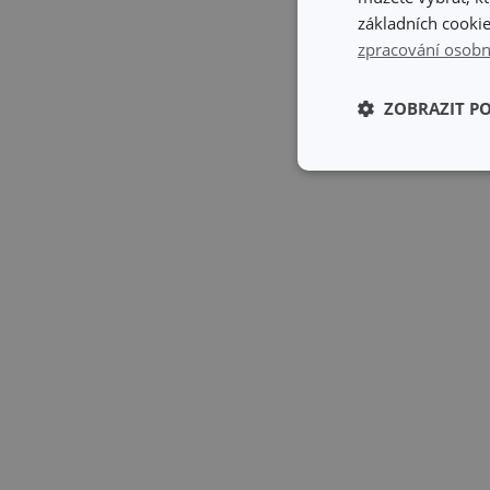
základních cookie
zpracování osobn
ZOBRAZIT P
Základní (fun
cookies
Základní (fun
Nezbytně nutné soubo
stránky nelze bez ne
Název
shopsys_abc