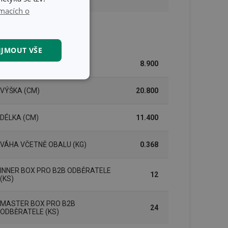
macích o
lení
IJMOUT VŠE
ŠÍŘKA (CM)
8.900
kční soubory
VÝŠKA (CM)
20.800
DÉLKA (CM)
11.400
VÁHA VČETNĚ OBALU (KG)
0.368
kční soubory
INNER BOX PRO B2B ODBĚRATELE
12
(KS)
 správa účtu. Webové
MASTER BOX PRO B2B
24
ODBĚRATELE (KS)