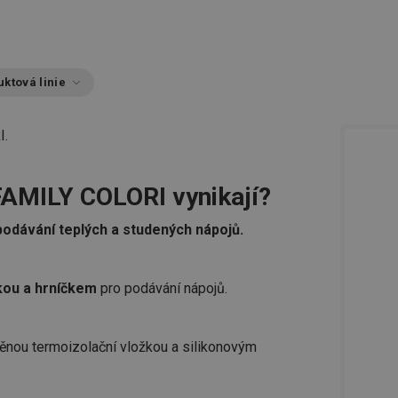
ktová linie
I.
AMILY COLORI vynikají?
podávání teplých a studených nápojů.
kou a hrníčkem
pro podávání nápojů.
něnou termoizolační vložkou a silikonovým