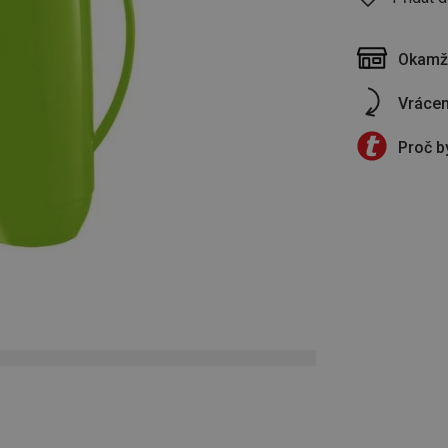
Okamži
Vrácen
Proč b