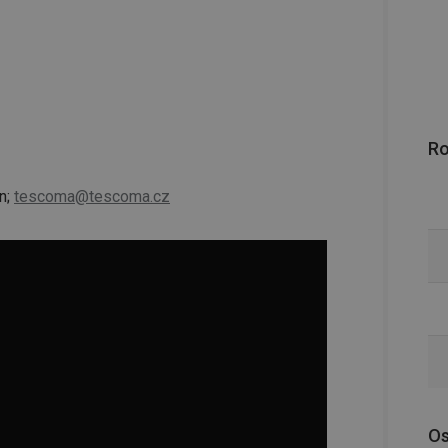
R
n;
tescoma@tescoma.cz
Os