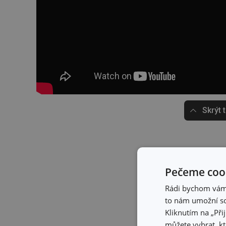
Skrýt 
Pečeme cook
Rádi bychom vám u
to nám umožní so
Kliknutím na „Při
můžete vybrat, kt