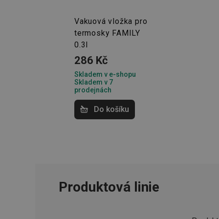
HAPLB8G
Vakuová vložka pro
termosky FAMILY
0.3l
INGRESSCOOKIE
286 Kč
clientToken
Skladem v e-shopu
Skladem v 7
prodejnách
udid
Do košíku
Název
Název
Název
cto_bundle
vivdocref
FPLC
Produktová linie
cjevent_sc
cto_bundle
viewer_token
cjUser
cje