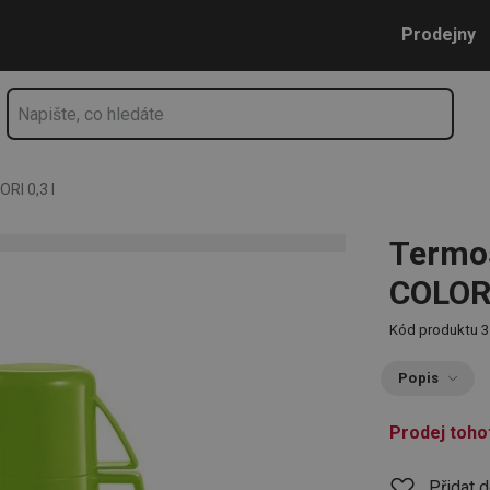
3 l
Přejít na hlavní obsah
Přejít na vyhledávání
Přejít na navigaci
Prodejny
RI 0,3 l
Termo
COLORI
Kód produktu
3
Popis
Prodej toho
Přidat 