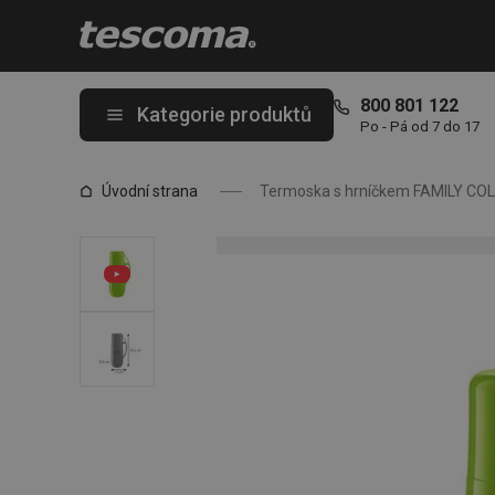
Nacházíte se na stránce Termoska s hrníčkem FAMILY COLORI 0,
800 801 122
Kategorie produktů
Po - Pá od 7 do 17
Úvodní strana
Termoska s hrníčkem FAMILY COLO