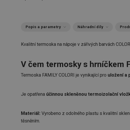
Popis a parametry
Náhradní díly
Produ
Kvalitní termoska na nápoje v zářivých barvách COLOR
V čem termosky s hrníčkem F
Termoska FAMILY COLORI je vynikající pro
uložení a 
Je opatřena
účinnou skleněnou termoizolační vlož
Materiál:
Vyrobeno z odolného plastu s kvalitní skle
těsněním.