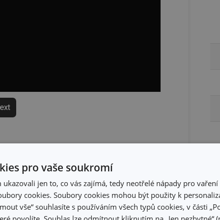
text
ies pro vaše soukromí
kazovali jen to, co vás zajímá, tedy neotřelé nápady pro vaření 
ubory cookies. Soubory cookies mohou být použity k personaliza
jmout vše“ souhlasíte s používáním všech typů cookies, v části „P
eré povolíte. Souhlas lze odmítnout kliknutím na „Jen nezbytné“ (n