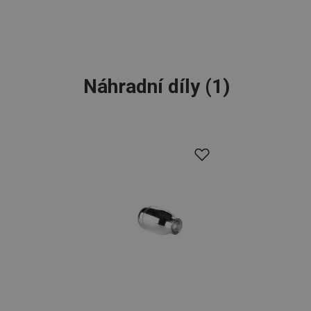
__cf_bm
CookieScriptConse
Náhradní díly
(
1
)
FPGSID
__cf_bm
cjConsent
__rtbh.lid
OAU
__Secure-YNID