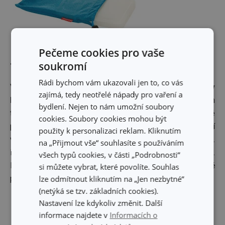
Pečeme cookies pro vaše
soukromí
Termokošík COOLBAG
Rádi bychom vám ukazovali jen to, co vás
Vynikající
na pláž, pikniky, výlety i pro nakupování v
zajímá, tedy neotřelé nápady pro vaření a
horkém létě
, potraviny a nápoje uložené v uzavřeném
bydlení. Nejen to nám umožní soubory
termokošíku zůstávají vychlazené. Vyrobeno z odolné
cookies. Soubory cookies mohou být
polyesterové textilie, opatřeno účinnou termoizolační
použity k personalizaci reklam. Kliknutím
vložkou s aluminiovou fólií, kvalitním zipovým uzávěrem.
na „Přijmout vše“ souhlasíte s používáním
Díky sklápěcí rukojeti je prázdný košík perfektně skladný.
všech typů cookies, v části „Podrobnosti“
Pro zvýšení chladicího účinku používejte samostatně
si můžete vybrat, které povolíte. Souhlas
lze odmítnout kliknutím na „Jen nezbytné“
prodávané
gelové chladiče COOLBAG
.
(netýká se tzv. základních cookies).
Nastavení lze kdykoliv změnit. Další
informace najdete v
Informacích o