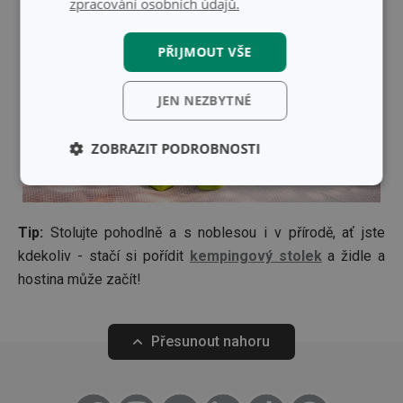
zpracování osobních údajů.
PŘIJMOUT VŠE
JEN NEZBYTNÉ
ZOBRAZIT PODROBNOSTI
Základní
Analytické a
(funkční) cookies
preferenční
cookies
Tip:
Stolujte pohodlně a s noblesou i v přírodě, ať jste
kdekoliv - stačí si pořídit
kempingový stolek
a židle a
hostina může začít!
Marketingové
Funkční soubory
cookies
Přesunout nahoru