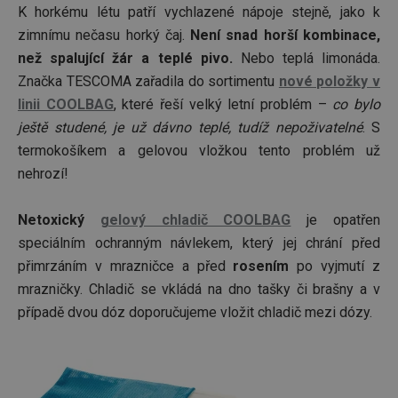
K horkému létu patří vychlazené nápoje stejně, jako k
zimnímu nečasu horký čaj.
Není snad horší kombinace,
než spalující žár a teplé pivo.
Nebo teplá limonáda.
Značka TESCOMA zařadila do sortimentu
nové položky v
linii COOLBAG
, které řeší velký letní problém –
co bylo
ještě studené, je už dávno teplé, tudíž nepoživatelné
. S
termokošíkem a gelovou vložkou tento problém už
nehrozí!
Netoxický
gelový chladič COOLBAG
je opatřen
speciálním ochranným návlekem, který jej chrání před
přimrzáním v mrazničce a před
rosením
po vyjmutí z
mrazničky. Chladič se vkládá na dno tašky či brašny a v
případě dvou dóz doporučujeme vložit chladič mezi dózy.