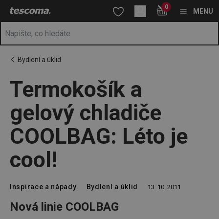
Nacházíte se na stránce Termokošík a gelový chladiče COOLBAG:
0
Přejít na hlavní obsah
Přejít na vyhledávání
Přejít na navigaci
MENU
Bydlení a úklid
Termokošík a
gelový chladiče
COOLBAG: Léto je
cool!
Inspirace a nápady
Bydlení a úklid
13. 10. 2011
Nová linie COOLBAG