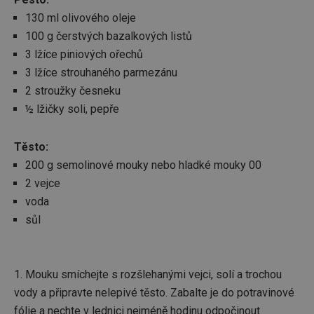
130 ml olivového oleje
100 g čerstvých bazalkových listů
3 lžíce piniových ořechů
3 lžíce strouhaného parmezánu
2 stroužky česneku
½ lžičky soli, pepře
Těsto:
200 g semolinové mouky nebo hladké mouky 00
2 vejce
voda
sůl
1. Mouku smíchejte s rozšlehanými vejci, solí a trochou
vody a připravte nelepivé těsto. Zabalte je do potravinové
fólie a nechte v lednici nejméně hodinu odpočinout.