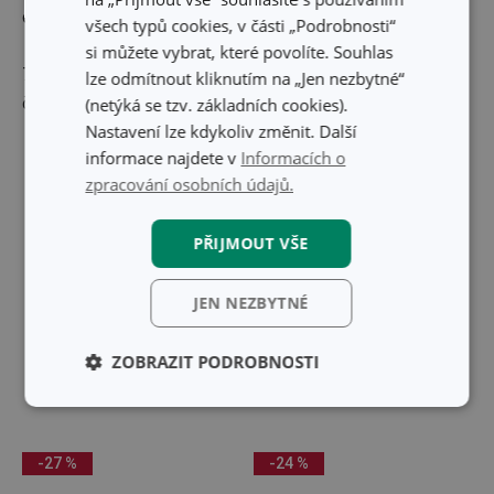
obaleny směsí pesta.
všech typů cookies, v části „Podrobnosti“
si můžete vybrat, které povolíte. Souhlas
7. Servírujte ozdobené piniovými ořechy, parmezánem a
lze odmítnout kliknutím na „Jen nezbytné“
čerstvými bazalkovými lístky.
(netýká se tzv. základních cookies).
Nastavení lze kdykoliv změnit. Další
informace najdete v
Informacích o
Budou se vám hodit:
zpracování osobních údajů.
PŘIJMOUT VŠE
JEN NEZBYTNÉ
ZOBRAZIT PODROBNOSTI
Základní
Analytické a
(funkční) cookies
preferenční
cookies
-27 %
-24 %