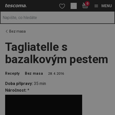
Nacházíte se na stránce Tagliatelle s bazalkovým pestem
0
Přejít na hlavní obsah
Přejít na vyhledávání
Přejít na navigaci
MENU
Bez masa
Tagliatelle s
bazalkovým pestem
Recepty
Bez masa
28. 4. 2016
Doba přípravy:
35 min
Náročnost:
*