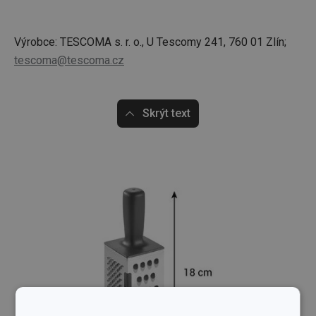
Výrobce: TESCOMA s. r. o., U Tescomy 241, 760 01 Zlín;
tescoma@tescoma.cz
Skrýt text