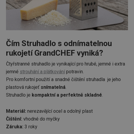
Čím Struhadlo s odnímatelnou
rukojetí GrandCHEF vyniká?
Čtyřstranné struhadlo je vynikající pro hrubé, jemné i extra
jemné
strouhání a plátkování
potravin.
Pro komfortní použití a snadné čištění struhadla je jeho
plastová rukojeť
snímatelná
.
Struhadlo je
kompaktní a perfektně skladné
.
Materiál:
nerezavějící ocel a odolný plast
Čištění:
vhodné do myčky
Záruka:
3 roky