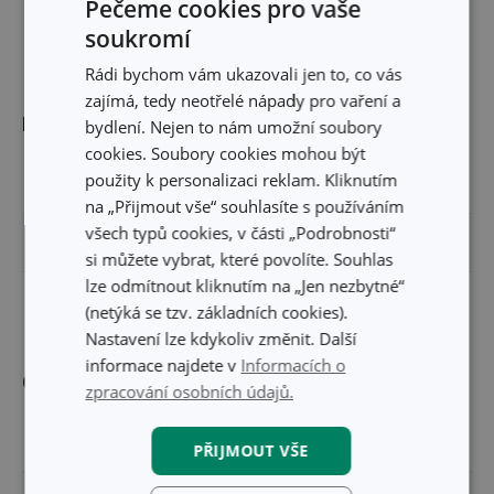
Pečeme cookies pro vaše
soukromí
Rádi bychom vám ukazovali jen to, co vás
zajímá, tedy neotřelé nápady pro vaření a
Rozměry
bydlení. Nejen to nám umožní soubory
cookies. Soubory cookies mohou být
použity k personalizaci reklam. Kliknutím
ŠÍŘKA PRODUKTU (CM)
5
na „Přijmout vše“ souhlasíte s používáním
všech typů cookies, v části „Podrobnosti“
VÝŠKA PRODUKTU (CM)
18
si můžete vybrat, které povolíte. Souhlas
lze odmítnout kliknutím na „Jen nezbytné“
DÉLKA PRODUKTU (CM)
5.3
(netýká se tzv. základních cookies).
Nastavení lze kdykoliv změnit. Další
informace najdete v
Informacích o
Ostatní parametry
zpracování osobních údajů.
MATERIÁL
nerez ocel, plast
PŘIJMOUT VŠE