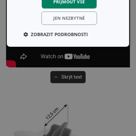
PŘIJMOUT VŠE
JEN NEZBYTNÉ
ZOBRAZIT PODROBNOSTI
Základní
Analytické a
(funkční) cookies
preferenční
cookies
Skrýt text
Marketingové
Funkční soubory
cookies
Základní (funkční) cookies