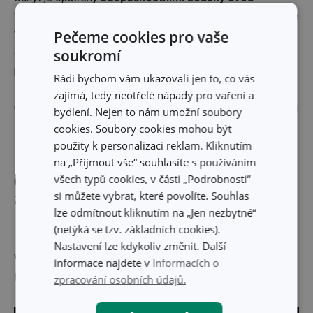
velikostí.
Větší zoubky přidržují při krájení potraviny běžné
velikosti např.
Pečeme cookies pro vaše
brambory, salátovou okurku, mrkev
apod., menšímu zoubky pak bezpečně přidržíte při
soukromí
plátkování miniaturní plody, např.
česnek nebo zázvor.
Rádi bychom vám ukazovali jen to, co vás
zajímá, tedy neotřelé nápady pro vaření a
Ostrá nerezová čepel struhadla HANDY má
nastavitelnou
bydlení. Nejen to nám umožní soubory
sílu plátku ve 3 stupních
, v rozsahu 1 až 3 mm.
cookies. Soubory cookies mohou být
použity k personalizaci reklam. Kliknutím
na „Přijmout vše“ souhlasíte s používáním
Materiál:
Prvotřídní nerezavějící ocel a odolný plast.
všech typů cookies, v části „Podrobnosti“
Čištění:
Vhodné do myčky.
si můžete vybrat, které povolíte. Souhlas
Záruka:
3 roky.
lze odmítnout kliknutím na „Jen nezbytné“
(netýká se tzv. základních cookies).
Nastavení lze kdykoliv změnit. Další
Výrobce: TESCOMA s. r. o., U Tescomy 241, 760 01 Zlín;
informace najdete v
Informacích o
tescoma@tescoma.cz
zpracování osobních údajů.