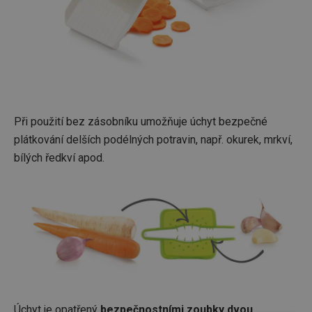
Při použití bez zásobníku umožňuje úchyt bezpečné
plátkování delších podélných potravin, např. okurek, mrkví,
bílých ředkví apod.
Úchyt je opatřený
bezpečnostními zoubky dvou