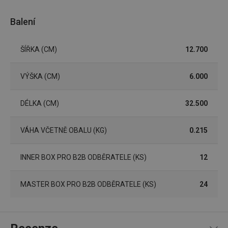
přínosn
bylo m
Balení
podáva
platné 
o použí
jejich
ŠÍŘKA (CM)
12.700
webov
stránek
cjConsent
.tescoma.cz
1 rok
Tento 
VÝŠKA (CM)
6.000
cookie 
používá
ukládán
souhla
DÉLKA (CM)
32.500
uživate
cookies
webov
stránká
VÁHA VČETNĚ OBALU (KG)
0.215
__rtbh.lid
www.tescoma.cz
11 měsíců
Tento 
4 týdny
cookie 
INNER BOX PRO B2B ODBĚRATELE (KS)
12
používá
routing
zlepšen
navigač
MASTER BOX PRO B2B ODBĚRATELE (KS)
24
zkušeno
uživatel
že je př
konkré
serveru
zajistí