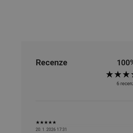
__cf_bm
CookieScriptConse
FPGSID
Recenze
100
__cf_bm
cjConsent
6 recen
__rtbh.lid
OAU
__Secure-YNID
20. 1. 2026 17:31