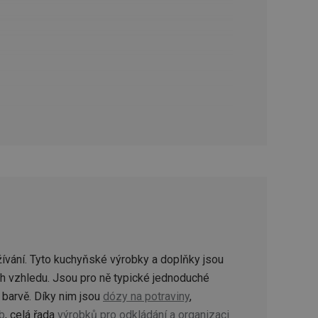
oho, jak uživatelé
e funkčnost
ovozu na několika
držovat výkon v
štěvníkovi. Používá
 optimalizovala
i zařízení, která
oužívání a zlepšila
rencí výkonnosti a
ormací o chování
jejich prohlížení
jichž cílem je
ívání. Tyto kuchyňské výrobky a doplňky jsou
analytických údajů
tránky.
ch vzhledu. Jsou pro ně typické jednoduché
ormací o chování
ížeče webových
jichž cílem je
barvě. Díky nim jsou
dózy na potraviny
,
aného obsahu nebo
osobní údaje.
b
, celá řada
výrobků pro odkládání a organizaci