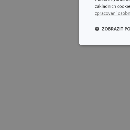
základních cookie
zpracování osobn
ZOBRAZIT P
Základní (fun
cookies
Základní (fun
Nezbytně nutné soubo
stránky nelze bez ne
Název
shopsys_abc