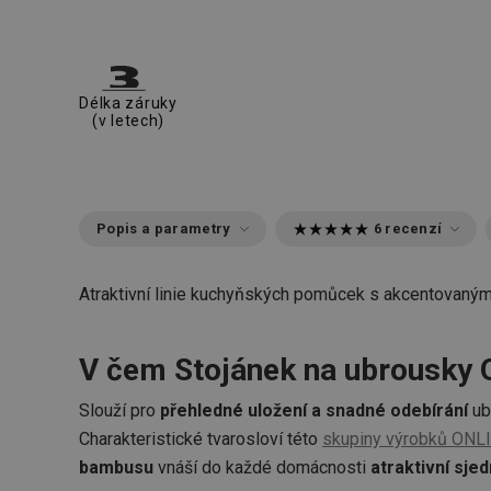
Délka záruky
(v letech)
Popis a parametry
6 recenzí
Atraktivní linie kuchyňských pomůcek s akcentovaný
V čem Stojánek na ubrousky 
Slouží pro
přehledné uložení a snadné odebírání
ub
Charakteristické tvarosloví této
skupiny výrobků ONL
bambusu
vnáší do každé domácnosti
atraktivní sjed