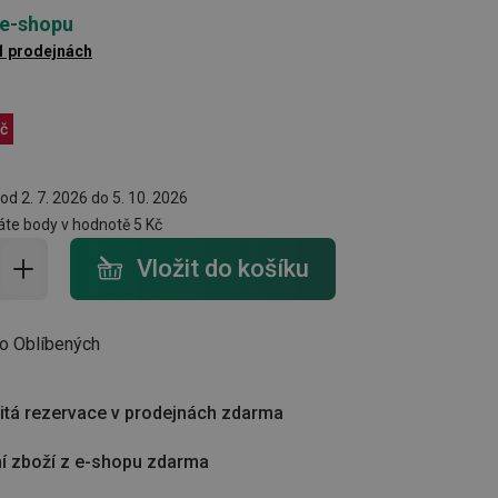
 e-shopu
1 prodejnách
č
od 2. 7. 2026 do 5. 10. 2026
te body v hodnotě
5 Kč
do košíku - počet
Vložit do košíku
do Oblíbených
tá rezervace v prodejnách zdarma
í zboží z e-shopu zdarma