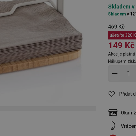
Skladem v
Skladem
v 12
469 Kč
ušetříte
320 K
149 Kč
Akce je platná 
Nákupem získá
Přidat 
Přidat 
Okamži
Vrácen