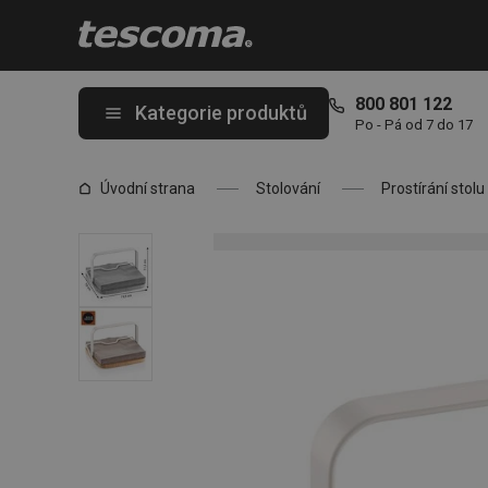
Nacházíte se na stránce Stojánek na ubrousky ONLINE
800 801 122
Kategorie produktů
Po - Pá od 7 do 17
Úvodní strana
Stolování
Prostírání stolu