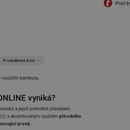
Proč b
Produktová linie
m využitím bambusu.
ONLINE vyniká?
rousků a jejich pohodlné přenášení.
INE
s akcentovaným využitím
přírodního
nocující prvek.