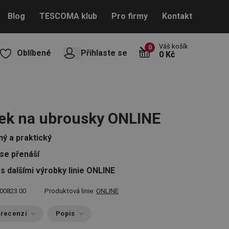
Blog
TESCOMA klub
Pro firmy
Kontakt
Váš košík
0
Oblíbené
Přihlaste se
0 Kč
ek na ubrousky ONLINE
ný a praktický
se přenáší
s dalšími výrobky linie ONLINE
00823.00
Produktová linie:
ONLINE
 recenzí
Popis