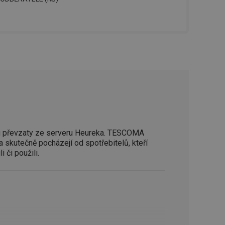
zi lidmi a roboty.
vat platné zprávy o
cript.com k
 cookie
kie-Script.com
avu uživatelské
zi lidmi a roboty.
vat platné zprávy o
 převzaty ze serveru Heureka. TESCOMA
uhlasu uživatele
a skutečně pocházejí od spotřebitelů, kteří
i či použili.
ke zlepšení
iřadí konkrétnímu
prohlížení.