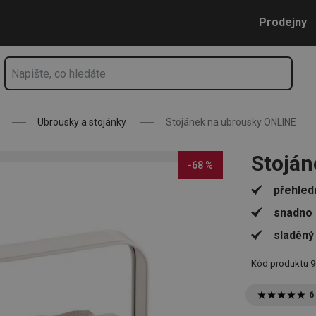
Přejít na hlavní obsah
Přejít na vyhledávání
Přejít na navigaci
Prodejny
Ubrousky a stojánky
Stojánek na ubrousky ONLINE
Stoján
-68 %
přehled
snadno 
sladěný 
Kód produktu
9
6