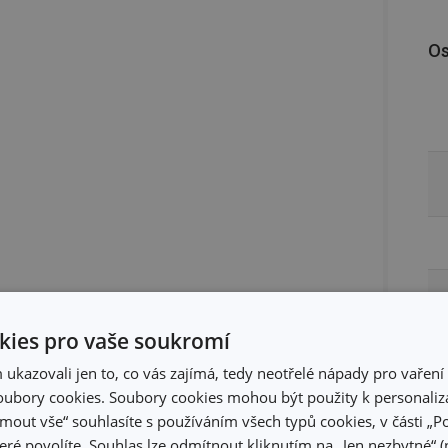
Os
ies pro vaše soukromí
kazovali jen to, co vás zajímá, tedy neotřelé nápady pro vaření 
ubory cookies. Soubory cookies mohou být použity k personaliza
jmout vše“ souhlasíte s používáním všech typů cookies, v části „P
eré povolíte. Souhlas lze odmítnout kliknutím na „Jen nezbytné“ (n