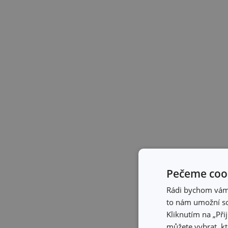
Pečeme cook
Rádi bychom vám u
to nám umožní so
Kliknutím na „Při
můžete vybrat, kt