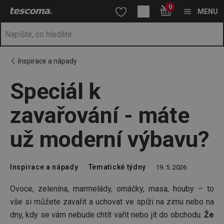
Nacházíte se na stránce Speciál k zavařování - máte už moderní
0
Přejít na hlavní obsah
Přejít na vyhledávání
Přejít na navigaci
MENU
Inspirace a nápady
Speciál k
zavařování - máte
už moderní výbavu?
Inspirace a nápady
Tematické týdny
19. 5. 2026
Ovoce, zelenina, marmelády, omáčky, masa, houby – to
vše si můžete zavařit a uchovat ve spíži na zimu nebo na
dny, kdy se vám nebude chtít vařit nebo jít do obchodu.
Že