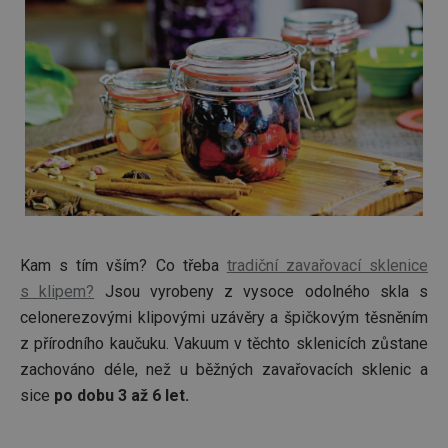
ukládán
souhla
uživate
cookies
webov
stránká
__rtbh.lid
www.tescoma.cz
11 měsíců
Tento 
4 týdny
cookie 
používá
routing
zlepšen
navigač
zkušeno
uživatel
že je př
konkré
serveru
zajistí
Kam s tím vším? Co třeba
tradiční zavařovací sklenice
konzist
a efekti
s klipem?
Jsou vyrobeny z vysoce odolného skla s
prohlíž
celonerezovými klipovými uzávěry a špičkovým těsněním
OAU
.opera.com
11 měsíců
4 týdny
z přírodního kaučuku. Vakuum v těchto sklenicích zůstane
zachováno déle, než u běžných zavařovacích sklenic a
__Secure-YNID
.youtube.com
5 měsíců
4 týdny
sice
po dobu 3 až 6 let.
HAPLB8G
.go.sonobi.com
Zavřením
Tento 
prohlížeče
cookie 
používá