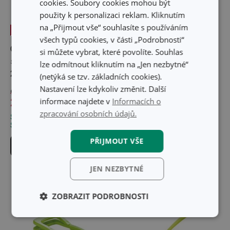
cookies. Soubory cookies mohou být
použity k personalizaci reklam. Kliknutím
na „Přijmout vše“ souhlasíte s používáním
-69 %
všech typů cookies, v části „Podrobnosti“
Gumové těsnění pro
Nálevka na zavařovací
si můžete vybrat, které povolíte. Souhlas
sklenice DELLA CASA
sklenice DELLA CASA
lze odmítnout kliknutím na „Jen nezbytné“
200 a 350 ml, 6 ks
(netýká se tzv. základních cookies).
Nastavení lze kdykoliv změnit. Další
96 Kč
29 Kč
94 Kč
informace najdete v
Informacích o
zpracování osobních údajů.
Skladem v e-shopu
Skladem v e-shopu
Skladem v 89 prodejnách
Skladem v 128 prodejnách
PŘIJMOUT VŠE
Do košíku
Do košíku
JEN NEZBYTNÉ
ZOBRAZIT PODROBNOSTI
Základní
Analytické a
(funkční) cookies
preferenční