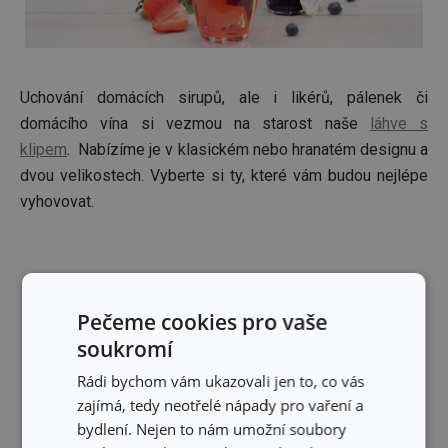
Uchování domácích sirupů, ale i likérů, pálenek či
domácího vína si vezmou na starost naše
láhve s
klipem
. Nabízíme je v klasickém nebo hranatém designu a
dvou velikostech. Vyberte si ty, které vám budou nejlépe
vyhovovat.
Pečeme cookies pro vaše
soukromí
Rádi bychom vám ukazovali jen to, co vás
zajímá, tedy neotřelé nápady pro vaření a
bydlení. Nejen to nám umožní soubory