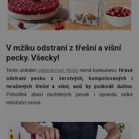
shopsys_abc
www.tescoma.cz
5 měsíců
4 týdny
__cf_bm
29 minut
Tento 
Cloudflare Inc.
59 sekund
cookie 
.heureka.cz
používá
rozliše
lidmi a
To je p
přínosn
V mžiku odstraní z třešní a višní
bylo m
podáva
pecky. Všecky!
platné 
o použí
jejich
webov
Tento unikátní
odpeckovač třešní
nemá konkurenci.
Hravě
stránek
odstraní pecku z čerstvých, kompotovaných i
CookieScriptConsent
1 měsíc
Tento 
CookieScript
mražených třešní a višní, aniž by poškodil dužinu
.
cookie 
www.tescoma.cz
služba 
Pohodlně zbaví nechtěných pecek i opravdu velké
zásadách ochrany soukromí společnosti Google
Script.
zapama
množství ovoce.
předvo
souhlas
soubor
cookie
návštěv
nutné, 
banner
Cookie
Script.