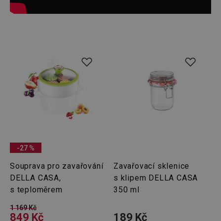
-27 %
Souprava pro zavařování
Zavařovací sklenice
DELLA CASA,
s klipem DELLA CASA
s teploměrem
350 ml
1 169 Kč
849 Kč
189 Kč