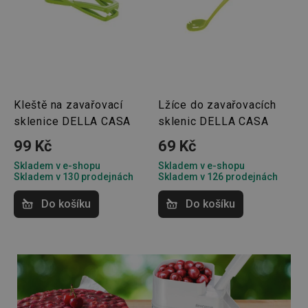
cookies
Marketingové
Funkční soubory
cookies
Kleště na zavařovací
Lžíce do zavařovacích
sklenice DELLA CASA
sklenic DELLA CASA
99 Kč
69 Kč
Skladem v e-shopu
Skladem v e-shopu
Základní (funkční) cookies
Skladem v 130 prodejnách
Skladem v 126 prodejnách
Analytické a preferenční cookies
Do košíku
Do košíku
Marketingové cookies
Funkční soubory
Nezbytně nutné soubory cookie umožňují základní
funkce webových stránek, jako je přihlášení
uživatele a správa účtu. Webové stránky nelze bez
nezbytně nutných souborů cookie správně používat.
Poskytovatel
/
Název
Vyprší
Popis
Doména