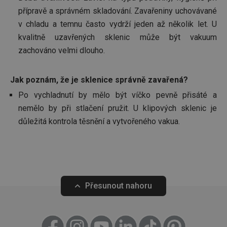
měsíc
zobrazené
relevan
přípravě a správném skladování. Zavařeniny uchovávané
návštěvníkem 
Používá
IDE
1 rok 1
Ten
Google LLC
zlepšení prohlí
k omez
v chladu a temnu často vydrží jeden až několik let. U
měsíc
coo
.doubleclick.net
zkušeností a
případ
spo
doporučení.
vidíte 
kvalitně uzavřených sklenic může být vakuum
Dou
stejně 
pro
měření
zachováno velmi dlouho.
inf
reklam
jak
kampa
uži
web
_hjSessionUser_3298151
.tescoma.cz
Zavřením
Jak poznám, že je sklenice správně zavařená?
a j
prohlížeče
rek
Po vychladnutí by mělo být víčko pevně přisáté a
kon
_clck
.tescoma.cz
1 rok
Tento 
moh
použív
nemělo by při stlačení pružit. U klipových sklenic je
náv
sledov
uve
důležitá kontrola těsnění a vytvořeného vakua.
uživate
web
interak
zapoje
trgpv
www.tescoma.cz
11 měsíců
webov
4 týdny
stránk
zlepšen
g
11 měsíců
Ten
Eventbrite Inc.
uživate
4 týdny
cook
.creativecdn.com
zkušeno
při
funkčn
Eve
Přesunout nahoru
webov
pou
stránek
dor
obs
c
.creativecdn.com
11 měsíců
Tento 
při
4 týdny
cookie 
záj
použív
kon