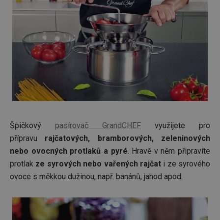
fungov
správně
FPGSID
30 minut
Tento 
Google
cookie 
.tescoma.cz
používá
uchová
stavu
uživate
relace 
požada
stránky
__cf_bm
30 minut
Tento 
Cloudflare Inc.
cookie 
.onesignal.com
používá
rozliše
lidmi a
Špičkový
pasírovač GrandCHEF
využijete pro
To je p
přípravu
rajčatových, bramborových, zeleninových
přínosn
bylo m
nebo ovocných protlaků a pyré
. Hravě v něm připravíte
podáva
platné 
protlak
ze syrových nebo vařených rajčat
i ze syrového
o použí
jejich
ovoce s měkkou dužinou, např. banánů, jahod apod.
webov
stránek
cjConsent
.tescoma.cz
1 rok
Tento 
cookie 
používá