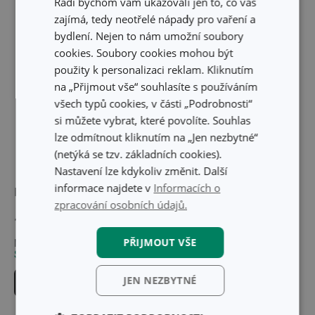
Rádi bychom vám ukazovali jen to, co vás
zajímá, tedy neotřelé nápady pro vaření a
bydlení. Nejen to nám umožní soubory
cookies. Soubory cookies mohou být
použity k personalizaci reklam. Kliknutím
na „Přijmout vše“ souhlasíte s používáním
všech typů cookies, v části „Podrobnosti“
si můžete vybrat, které povolíte. Souhlas
lze odmítnout kliknutím na „Jen nezbytné“
(netýká se tzv. základních cookies).
Nastavení lze kdykoliv změnit. Další
informace najdete v
Informacích o
Lžíce na rýži PRESTO
Nádoba na rýži
zpracování osobních údajů.
GrandCHEF ø 14 cm
149 Kč
519 Kč
PŘIJMOUT VŠE
Není skladem v e-shopu
Skladem v e-shopu
Skladem v 65 prodejnách
Skladem v 73 prodejnách
JEN NEZBYTNÉ
Hlídat produkt
Do košíku