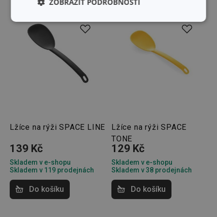
ZOBRAZIT PODROBNOSTI
Základní
Analytické a
(funkční) cookies
preferenční
cookies
Marketingové
Funkční soubory
cookies
Lžíce na rýži SPACE LINE
Lžíce na rýži SPACE
TONE
139 Kč
129 Kč
Základní (funkční) cookies
Skladem v e-shopu
Skladem v e-shopu
Analytické a preferenční cookies
Skladem v 119 prodejnách
Skladem v 38 prodejnách
Marketingové cookies
Funkční soubory
Do košíku
Do košíku
Nezbytně nutné soubory cookie umožňují základní
funkce webových stránek, jako je přihlášení
uživatele a správa účtu. Webové stránky nelze bez