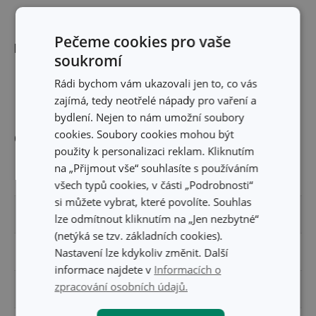
Pečeme cookies pro vaše
Rozměry
soukromí
Rádi bychom vám ukazovali jen to, co vás
DÉLKA PRODUKTU (CM)
25
zajímá, tedy neotřelé nápady pro vaření a
bydlení. Nejen to nám umožní soubory
cookies. Soubory cookies mohou být
Ostatní parametry
použity k personalizaci reklam. Kliknutím
na „Přijmout vše“ souhlasíte s používáním
MATERIÁL
silikon
všech typů cookies, v části „Podrobnosti“
si můžete vybrat, které povolíte. Souhlas
TYP
šlehací metla
lze odmítnout kliknutím na „Jen nezbytné“
(netýká se tzv. základních cookies).
Nastavení lze kdykoliv změnit. Další
ZAŘAZENÍ
nářadí na vaření
informace najdete v
Informacích o
zpracování osobních údajů.
MYTÍ V MYČCE
Ano