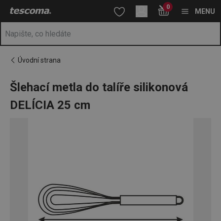
Nacházíte se na stránce Šlehací metla do talíře silikonová DELÍ
0
Přejít na hlavní obsah
Přejít na vyhledávání
Přejít na navigaci
MENU
Úvodní strana
Šlehací metla do talíře silikonová
DELÍCIA 25 cm