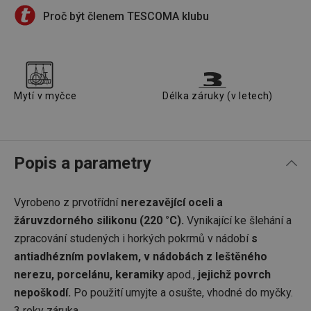
Proč být členem TESCOMA klubu
Mytí v myčce
Délka záruky (v letech)
Popis a parametry
Vyrobeno z prvotřídní
nerezavějící oceli a
žáruvzdorného silikonu (220
°
C).
Vynikající ke šlehání a
zpracování studených i horkých pokrmů v nádobí
s
antiadhézním povlakem, v nádobách z leštěného
nerezu, porcelánu, keramiky
apod.,
jejichž povrch
nepoškodí.
Po použití umyjte a osušte, vhodné do myčky.
3 roky záruka.