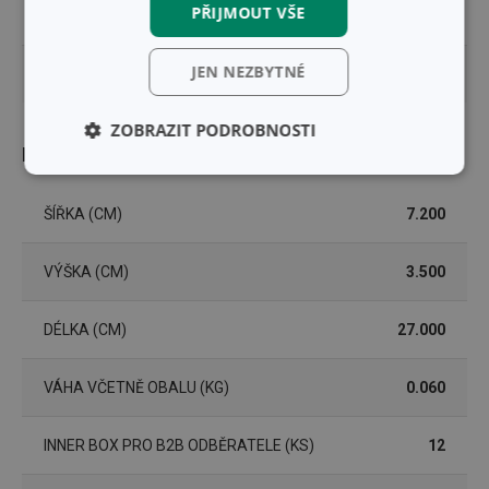
PŘIJMOUT VŠE
EAN
8595028430578
JEN NEZBYTNÉ
DÉLKA ZÁRUKY (V LETECH)
3
ZOBRAZIT PODROBNOSTI
Balení
Základní
Analytické a
(funkční) cookies
preferenční
cookies
ŠÍŘKA (CM)
7.200
VÝŠKA (CM)
3.500
Marketingové
Funkční soubory
cookies
DÉLKA (CM)
27.000
VÁHA VČETNĚ OBALU (KG)
0.060
INNER BOX PRO B2B ODBĚRATELE (KS)
12
Základní (funkční) cookies