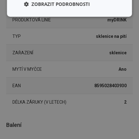
MATERIÁL
ZOBRAZIT PODROBNOSTI
sklo
Základní
Analytické a
PRODUKTOVÁ LINIE
myDRINK
(funkční) cookies
preferenční
cookies
TYP
sklenice na pití
Marketingové
Funkční soubory
ZAŘAZENÍ
sklenice
cookies
MYTÍ V MYČCE
Ano
EAN
8595028403930
Základní (funkční) cookies
DÉLKA ZÁRUKY (V LETECH)
2
Analytické a preferenční cookies
Marketingové cookies
Funkční soubory
Balení
Nezbytně nutné soubory cookie umožňují základní
funkce webových stránek, jako je přihlášení
uživatele a správa účtu. Webové stránky nelze bez