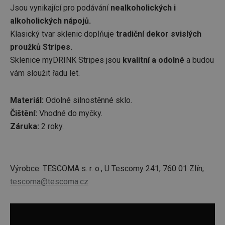
Jsou vynikající pro podávání
nealkoholických i
alkoholických nápojů.
Klasický tvar sklenic doplňuje
tradiční dekor svislých
proužků Stripes.
Sklenice myDRINK Stripes jsou
kvalitní a odolné
a budou
vám sloužit řadu let.
Materiál:
Odolné silnostěnné sklo.
Čištění:
Vhodné do myčky.
Záruka:
2 roky.
Výrobce: TESCOMA s. r. o., U Tescomy 241, 760 01 Zlín;
tescoma@tescoma.cz