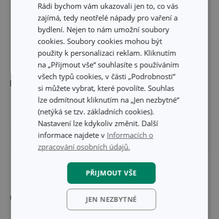
Rádi bychom vám ukazovali jen to, co vás
zajímá, tedy neotřelé nápady pro vaření a
bydlení. Nejen to nám umožní soubory
cookies. Soubory cookies mohou být
použity k personalizaci reklam. Kliknutím
na „Přijmout vše“ souhlasíte s používáním
všech typů cookies, v části „Podrobnosti“
Rozměry
si můžete vybrat, které povolíte. Souhlas
lze odmítnout kliknutím na „Jen nezbytné“
OBJEM (L)
0.35
(netýká se tzv. základních cookies).
Nastavení lze kdykoliv změnit. Další
informace najdete v
Informacích o
VÝŠKA PRODUKTU (CM)
13.5
zpracování osobních údajů.
PRŮMĚR (CM)
8
PŘIJMOUT VŠE
Ostatní parametry
JEN NEZBYTNÉ