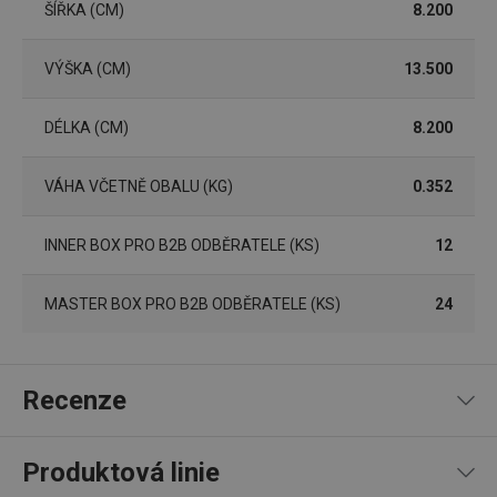
ŠÍŘKA (CM)
8.200
nezbytně nutných souborů cookie správně používat.
Poskytovatel
/
Název
Vyprší
Popis
VÝŠKA (CM)
Doména
13.500
shopsys_abc
www.tescoma.cz
5 měsíců
4 týdny
DÉLKA (CM)
8.200
__cf_bm
29 minut
Tento 
Cloudflare Inc.
59 sekund
cookie 
.heureka.cz
používá
VÁHA VČETNĚ OBALU (KG)
0.352
rozliše
lidmi a
To je p
přínosn
INNER BOX PRO B2B ODBĚRATELE (KS)
12
bylo m
podáva
platné 
MASTER BOX PRO B2B ODBĚRATELE (KS)
24
o použí
jejich
webov
stránek
CookieScriptConsent
1 měsíc
Tento 
CookieScript
Recenze
cookie 
www.tescoma.cz
služba 
zásadách ochrany soukromí společnosti Google
Script.
zapama
předvo
Produktová linie
souhlas
soubor