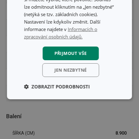
lze odmítnout kliknutím na „Jen nezbytné“
TYP
sítko
(netýká se tzv. základních cookies).
Nastavení lze kdykoliv změnit. Další
ZAŘAZENÍ
nářadí na vaření
informace najdete v
Informacích o
zpracování osobních údajů.
BARVA
červená
PŘIJMOUT VŠE
MYTÍ V MYČCE
Ano
JEN NEZBYTNÉ
EAN
8595028432435
ZOBRAZIT PODROBNOSTI
DÉLKA ZÁRUKY (V LETECH)
3
Základní
Analytické a
(funkční) cookies
preferenční
cookies
Balení
ŠÍŘKA (CM)
8.900
Marketingové
Funkční soubory