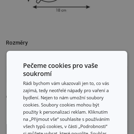
Rozměry
DÉLKA PRODUKTU (CM)
18
Pečeme cookies pro vaše
soukromí
PRŮMĚR (CM)
8
Rádi bychom vám ukazovali jen to, co vás
zajímá, tedy neotřelé nápady pro vaření a
Ostatní parametry
bydlení. Nejen to nám umožní soubory
cookies. Soubory cookies mohou být
použity k personalizaci reklam. Kliknutím
MATERIÁL
plast, nerez ocel
na „Přijmout vše“ souhlasíte s používáním
všech typů cookies, v části „Podrobnosti“
PRODUKTOVÁ LINIE
PRESTO
si můžete vybrat, které povolíte. Souhlas