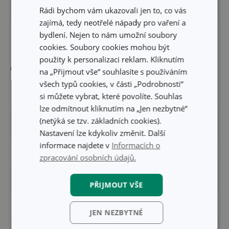
VÝŠKA PRODUKTU (CM)
9.7
Rádi bychom vám ukazovali jen to, co vás
zajímá, tedy neotřelé nápady pro vaření a
DÉLKA PRODUKTU (CM)
4.2
bydlení. Nejen to nám umožní soubory
cookies. Soubory cookies mohou být
použity k personalizaci reklam. Kliknutím
Ostatní parametry
na „Přijmout vše“ souhlasíte s používáním
všech typů cookies, v části „Podrobnosti“
si můžete vybrat, které povolíte. Souhlas
MATERIÁL
plast, nerez ocel
lze odmítnout kliknutím na „Jen nezbytné“
(netýká se tzv. základních cookies).
PRODUKTOVÁ LINIE
PRESTO
Nastavení lze kdykoliv změnit. Další
informace najdete v
Informacích o
TYP
sítko na čaj
zpracování osobních údajů.
ZAŘAZENÍ
pití čaje a kávy
PŘIJMOUT VŠE
BARVA
zelená
JEN NEZBYTNÉ