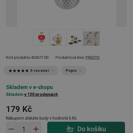
+ 2
Kód produktu
420677.00
Produktová linie:
PRESTO
5 recenzí
Popis
Skladem v e-shopu
Skladem
v 130 prodejnách
179 Kč
Nákupem získáte body v hodnotě
6 Kč
Přidat do košíku - počet
Do košíku