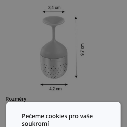
Rozměry
ŠÍŘKA PRODUKTU (CM)
Pečeme cookies pro vaše
4.2
soukromí