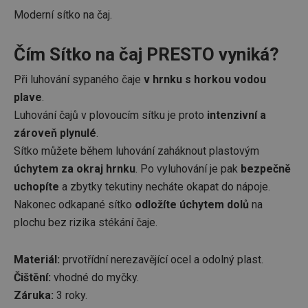
Moderní sítko na čaj.
Čím Sítko na čaj PRESTO vyniká?
Při luhování sypaného čaje
v hrnku s horkou vodou
plave
.
Luhování čajů v plovoucím sítku je proto
intenzivní a
zároveň plynulé
.
Sítko můžete během luhování zaháknout plastovým
úchytem za okraj hrnku
. Po vyluhování je pak
bezpečně
uchopíte
a zbytky tekutiny necháte okapat do nápoje.
Nakonec odkapané sítko
odložíte úchytem dolů
na
plochu bez rizika stékání čaje.
Materiál:
prvotřídní nerezavějící ocel a odolný plast.
Čištění:
vhodné do myčky.
Záruka:
3 roky.