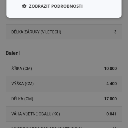
MYTÍ V MYČCE
Ano
ZOBRAZIT PODROBNOSTI
EAN
8592973122909
Základní
Analytické a
(funkční) cookies
preferenční
cookies
DÉLKA ZÁRUKY (V LETECH)
3
Marketingové
Funkční soubory
Balení
cookies
ŠÍŘKA (CM)
10.000
VÝŠKA (CM)
4.400
Základní (funkční) cookies
DÉLKA (CM)
17.000
Analytické a preferenční cookies
Marketingové cookies
Funkční soubory
VÁHA VČETNĚ OBALU (KG)
0.041
Nezbytně nutné soubory cookie umožňují základní
funkce webových stránek, jako je přihlášení