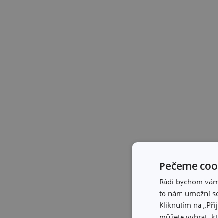
Pečeme cook
Rádi bychom vám u
to nám umožní so
Kliknutím na „Při
můžete vybrat, kt