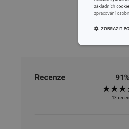
základních cookie
zpracování osobn
ZOBRAZIT P
Základní (fun
cookies
Recenze
91
Základní (fun
13 recen
Nezbytně nutné soubo
stránky nelze bez ne
Název
shopsys_abc