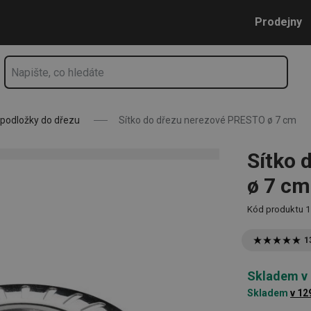
cm
Přejít na hlavní obsah
Přejít na vyhledávání
Přejít na navigaci
Prodejny
a podložky do dřezu
Sítko do dřezu nerezové PRESTO ø 7 cm
Sítko 
ø 7 cm
Kód produktu
1
1
Skladem v
Skladem
v 12