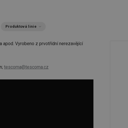
Produktová linie
a apod. Vyrobeno z prvotřídní nerezavějící
n;
tescoma@tescoma.cz