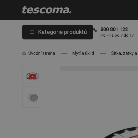
Nacházíte se na stránce Sítko do dřezu nerezové PRESTO ø 7 
800 801 122
Kategorie produktů
Po - Pá od 7 do 17
Úvodní strana
Mytí a úklid
Sítka, zátky 