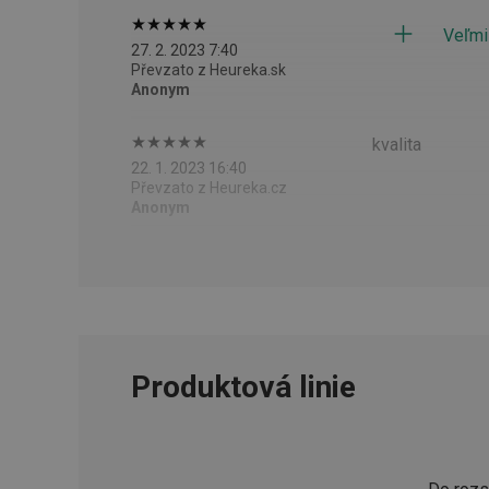
Veľmi
__cf_bm
27. 2. 2023 7:40
Převzato z Heureka.sk
Anonym
CookieScriptConse
kvalita
22. 1. 2023 16:40
FPGSID
Převzato z Heureka.cz
Anonym
__cf_bm
cjConsent
__rtbh.lid
Produktová linie
OAU
__Secure-YNID