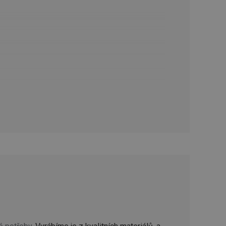
zi lidmi a roboty.
vat platné zprávy o
cript.com k
 cookie
kie-Script.com
avu uživatelské
zi lidmi a roboty.
vat platné zprávy o
uhlasu uživatele
ke zlepšení
iřadí konkrétnímu
prohlížení.