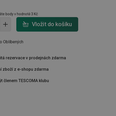
te body v hodnotě
3 Kč
do košíku - počet
Vložit do košíku
do Oblíbených
tá rezervace v prodejnách zdarma
í zboží z e-shopu zdarma
ýt členem TESCOMA klubu