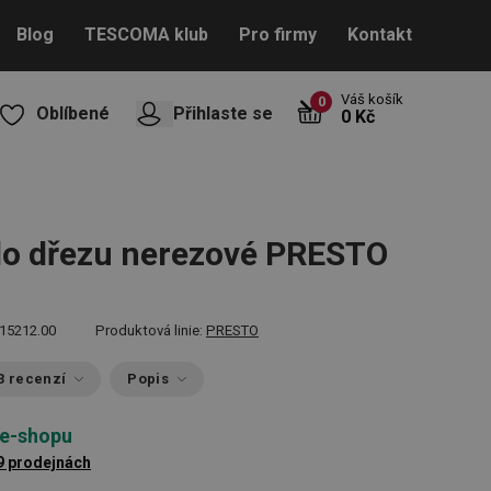
Blog
TESCOMA klub
Pro firmy
Kontakt
Váš košík
0
Oblíbené
Přihlaste se
0 Kč
do dřezu nerezové PRESTO
15212.00
Produktová linie:
PRESTO
3 recenzí
Popis
 e-shopu
9 prodejnách