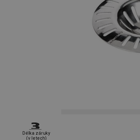
Délka záruky
(v letech)