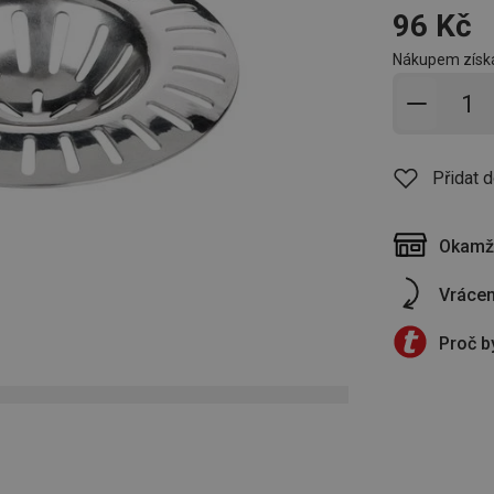
96 Kč
Nákupem získá
Přidat 
Přidat 
Okamži
Vrácen
Proč b