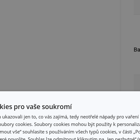
Ba
ies pro vaše soukromí
kazovali jen to, co vás zajímá, tedy neotřelé nápady pro vaření 
ubory cookies. Soubory cookies mohou být použity k personaliza
jmout vše“ souhlasíte s používáním všech typů cookies, v části „P
eré povolíte. Souhlas lze odmítnout kliknutím na „Jen nezbytné“ (n