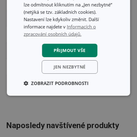
ŠÍŘKA (CM)
12.200
lze odmítnout kliknutím na „Jen nezbytné“
(netýká se tzv. základních cookies).
VÝŠKA (CM)
1.700
Nastavení lze kdykoliv změnit. Další
informace najdete v
Informacích o
zpracování osobních údajů.
DÉLKA (CM)
19.200
PŘIJMOUT VŠE
VÁHA VČETNĚ OBALU (KG)
0.039
JEN NEZBYTNÉ
INNER BOX PRO B2B ODBĚRATELE (KS)
12
ZOBRAZIT PODROBNOSTI
MASTER BOX PRO B2B ODBĚRATELE (KS)
144
Základní
Analytické a
(funkční) cookies
preferenční
cookies
Naposledy navštívené produkty
Marketingové
Funkční soubory
cookies