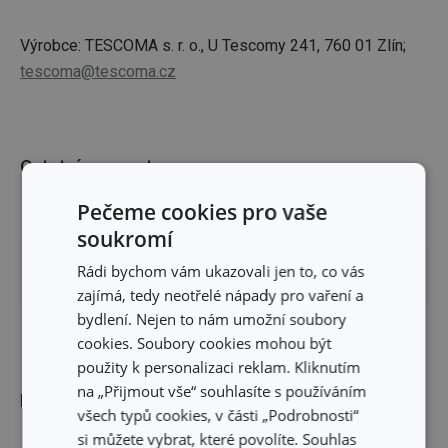
Výrobce: TESCOMA s. r. o., U Tescomy 241, 760 01 Zlín;
tescoma@tescoma.cz
Ostatní parametry
Pečeme cookies pro vaše
TYP
náhradní díl
soukromí
Rádi bychom vám ukazovali jen to, co vás
ZAŘAZENÍ
kávovary
zajímá, tedy neotřelé nápady pro vaření a
bydlení. Nejen to nám umožní soubory
EAN
8595028432152
cookies. Soubory cookies mohou být
použity k personalizaci reklam. Kliknutím
na „Přijmout vše“ souhlasíte s používáním
Balení
všech typů cookies, v části „Podrobnosti“
si můžete vybrat, které povolíte. Souhlas