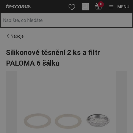
Nacházíte se na stránce Silikonové těsnění 2 ks a filtr PALOMA 
0
Přejít na hlavní obsah
Přejít na vyhledávání
Přejít na navigaci
MENU
Nápoje
Silikonové těsnění 2 ks a filtr
PALOMA 6 šálků