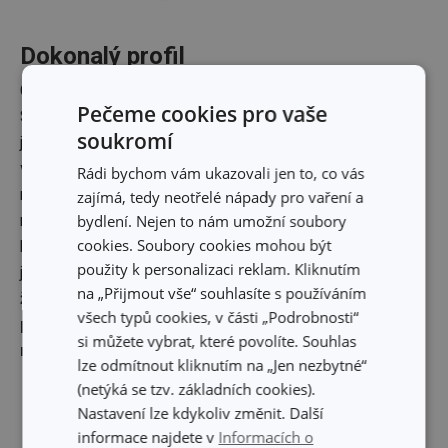
Dokonalý profil
Copak to jde, sušit nádobí na nějakém silikonu?
Pečeme cookies pro vaše
Samozřejmě! Popustili jsme uzdu fantazie a výsledkem
soukromí
jsou
pružné, skladné a mimořádně odolné odkapávače
ve třech velikostech
, které i v době pracovní nečinnosti
Rádi bychom vám ukazovali jen to, co vás
mají na výběr – buď se před nájezdem dalšího nádobí
zajímá, tedy neotřelé nápady pro vaření a
nenápadně schovají do zásuvky, nebo mohou zchladit
bydlení. Nejen to nám umožní soubory
cookies. Soubory cookies mohou být
horké hrnce i hrníčky. Ano, čtete správně – díky tomu, že
použity k personalizaci reklam. Kliknutím
jsou odkapávače kompletně vyrobeny z
odolného
na „Přijmout vše“ souhlasíte s používáním
žáruvzdorného silikonu
, lze je použít i jako
podložky
všech typů cookies, v části „Podrobnosti“
pod horké pekáče, hrnce nebo hrníčky s teplými
si můžete vybrat, které povolíte. Souhlas
nápoji
.
lze odmítnout kliknutím na „Jen nezbytné“
(netýká se tzv. základních cookies).
Nastavení lze kdykoliv změnit. Další
informace najdete v
Informacích o