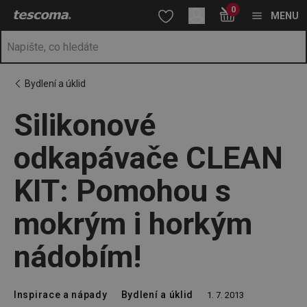
Nacházíte se na stránce Silikonové odkapávače CLEAN KIT: P
0
Přejít na hlavní obsah
Přejít na vyhledávání
Přejít na navigaci
MENU
Bydlení a úklid
Silikonové
odkapávače CLEAN
KIT: Pomohou s
mokrým i horkým
nádobím!
Inspirace a nápady
Bydlení a úklid
1. 7. 2013