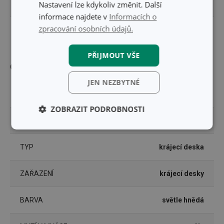
Nastavení lze kdykoliv změnit. Další
VÝŠKA PRODUKTU (CM)
1.6
informace najdete v
Informacích o
zpracování osobních údajů.
DÉLKA PRODUKTU (CM)
28
PŘIJMOUT VŠE
Ostatní parametry
JEN NEZBYTNÉ
MATERIÁL
bambus
ZOBRAZIT PODROBNOSTI
PRODUKTOVÁ LINIE
NIKKO
Základní
Analytické a
(funkční) cookies
preferenční
cookies
TYP
krájecí deska
ZAŘAZENÍ
krájecí desky
Marketingové
Funkční soubory
cookies
BARVA
světle hnědá