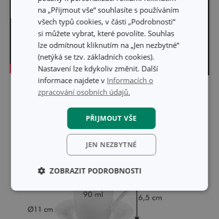
na „Přijmout vše“ souhlasíte s používáním
všech typů cookies, v části „Podrobnosti“
si můžete vybrat, které povolíte. Souhlas
lze odmítnout kliknutím na „Jen nezbytné“
(netýká se tzv. základních cookies).
Nastavení lze kdykoliv změnit. Další
informace najdete v
Informacích o
Skrýt text
zpracování osobních údajů.
PŘIJMOUT VŠE
JEN NEZBYTNÉ
ZOBRAZIT PODROBNOSTI
Základní
Analytické a
(funkční) cookies
preferenční
cookies