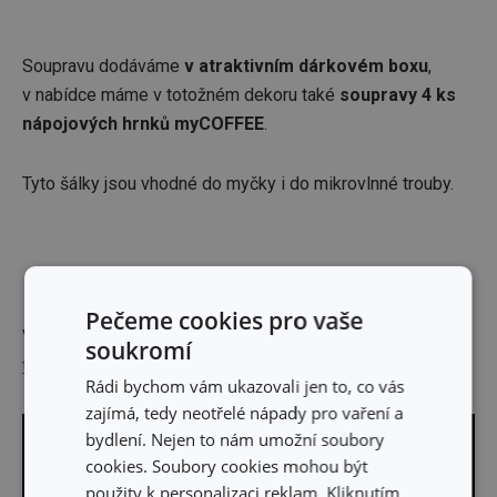
Soupravu dodáváme
v atraktivním dárkovém boxu
,
v nabídce máme v totožném dekoru také
soupravy 4 ks
nápojových hrnků myCOFFEE
.
Tyto šálky jsou vhodné do myčky i do mikrovlnné trouby.
Pečeme cookies pro vaše
Výrobce: TESCOMA s. r. o., U Tescomy 241, 760 01 Zlín;
soukromí
tescoma@tescoma.cz
Rádi bychom vám ukazovali jen to, co vás
zajímá, tedy neotřelé nápady pro vaření a
bydlení. Nejen to nám umožní soubory
cookies. Soubory cookies mohou být
použity k personalizaci reklam. Kliknutím