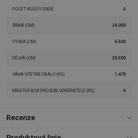
FPGSID
30 minut
Tento 
Google
POČET KUSŮ V SADĚ
6
cookie 
.tescoma.cz
používá
uchová
stavu
ŠÍŘKA (CM)
24.000
uživate
relace 
požada
VÝŠKA (CM)
6.500
stránky
__cf_bm
30 minut
Tento 
Cloudflare Inc.
cookie 
.onesignal.com
DÉLKA (CM)
29.500
používá
rozliše
lidmi a
To je p
VÁHA VČETNĚ OBALU (KG)
1.470
přínosn
bylo m
podáva
platné 
MASTER BOX PRO B2B ODBĚRATELE (KS)
6
o použí
jejich
webov
stránek
cjConsent
.tescoma.cz
1 rok
Tento 
Recenze
cookie 
používá
ukládán
souhla
Produktová linie
uživate