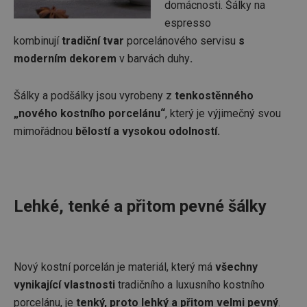
domácnosti. Šálky na
espresso
kombinují
tradiční tvar
porcelánového servisu
s
moderním dekorem
v barvách duhy
.
Šálky a podšálky jsou vyrobeny z
tenkostěnného
„nového kostního porcelánu“
, který je výjimečný svou
mimořádnou
bělostí a vysokou odolností.
Lehké, tenké a přitom pevné šálky
Nový kostní porcelán je materiál, který má
všechny
vynikající vlastnosti
tradičního a luxusního kostního
porcelánu, je
tenký, proto lehký a přitom velmi pevný
.