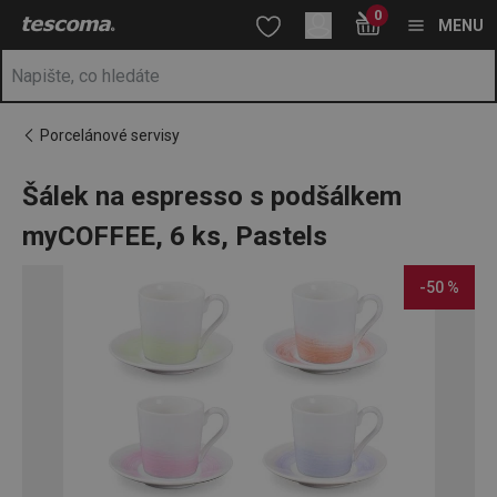
Nacházíte se na stránce Šálek na espresso s podšálkem myCOF
0
Přejít na hlavní obsah
Přejít na vyhledávání
Přejít na navigaci
MENU
Porcelánové servisy
Šálek na espresso s podšálkem
myCOFFEE, 6 ks, Pastels
-50 %