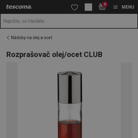
Nacházíte se na stránce Rozprašovač olej/ocet CLUB
0
Přejít na hlavní obsah
Přejít na vyhledávání
Přejít na navigaci
MENU
Nádoby na olej a ocet
Rozprašovač olej/ocet CLUB