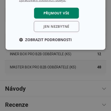
ŠÍŘKA (CM)
5.500
PŘIJMOUT VŠE
VÝŠKA (CM)
18.700
JEN NEZBYTNÉ
DÉLKA (CM)
5.500
ZOBRAZIT PODROBNOSTI
VÁHA VČETNĚ OBALU (KG)
0.243
Základní
Analytické a
INNER BOX PRO B2B ODBĚRATELE (KS)
(funkční) cookies
preferenční
12
cookies
MASTER BOX PRO B2B ODBĚRATELE (KS)
48
Marketingové
Funkční soubory
cookies
Návody
Návod a bezpečnostní informace
Recenze