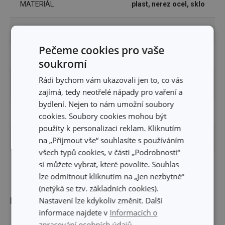
MATERIÁL
plast, nerez ocel, sklo
PRODUKTOVÁ LINIE
CLUB
Pečeme cookies pro vaše
TYP
nádoba na olej a ocet
soukromí
Rádi bychom vám ukazovali jen to, co vás
ZAŘAZENÍ
dochucování
zajímá, tedy neotřelé nápady pro vaření a
bydlení. Nejen to nám umožní soubory
MYTÍ V MYČCE
Ne
cookies. Soubory cookies mohou být
použity k personalizaci reklam. Kliknutím
EAN
8595028429329
na „Přijmout vše“ souhlasíte s používáním
všech typů cookies, v části „Podrobnosti“
si můžete vybrat, které povolíte. Souhlas
DÉLKA ZÁRUKY (V LETECH)
5
lze odmítnout kliknutím na „Jen nezbytné“
(netýká se tzv. základních cookies).
Balení
Nastavení lze kdykoliv změnit. Další
informace najdete v
Informacích o
zpracování osobních údajů.