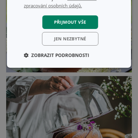
zpracování osobních údajů.
PŘIJMOUT VŠE
JEN NEZBYTNÉ
ZOBRAZIT PODROBNOSTI
Základní
Analytické a
(funkční) cookies
preferenční
cookies
Marketingové
Funkční soubory
cookies