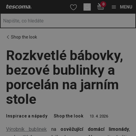
Nacházíte se na stránce Rozkvetlé bábovky, bezové bublinky a p
0
Přejít na hlavní obsah
Přejít na vyhledávání
Přejít na navigaci
MENU
Shop the look
Rozkvetlé bábovky,
bezové bublinky a
porcelán na jarním
stole
Inspirace a nápady
Shop the look
13. 4. 2026
Výrobník bublinek
na
osvěžující domácí limonády
,