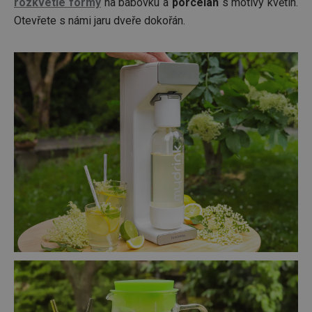
rozkvetlé formy
na bábovku a
porcelán
s motivy květin.
Otevřete s námi jaru dveře dokořán.