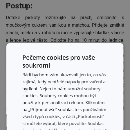
Postup:
Dětské piškoty rozmixujte na prach, smíchejte s
moučkovým cukrem, vanilkou a matchou. Přidejte změklé
máslo, mléko a v robotu či ručně vypracujte hladké, vláčné
a lehce lepivé těsto. Odložte ho na 10 minut do lednice.
Máslo na náplň vyšlehejte do pěny, přidejte jahodový džem
s pomerančovou šťávou a šlehejte další 2 minuty, aby se
Pečeme cookies pro vaše
vše dokonale spojilo. Hotovou náplň dejte
soukromí
stranou. Začněte tvarovat úlky. Uzavřenou formičku lehce
Rádi bychom vám ukazovali jen to, co vás
vysypejte moučkovým cukrem, naplňte ji těstem a
zajímá, tedy neotřelé nápady pro vaření a
vytvarujte důlek tvořítkem dutinek. Formičku otevřete, úlek
bydlení. Nejen to nám umožní soubory
vyndejte a odložte do stojánku. Úlky naplňte pomocí
cookies. Soubory cookies mohou být
zdobicího sáčku připravenou jahodovou náplní a každý kus
použity k personalizaci reklam. Kliknutím
přiklopte piškotem. Hotové úlky nechejte krátce ztuhnout
na „Přijmout vše“ souhlasíte s používáním
v lednici.
všech typů cookies, v části „Podrobnosti“
si můžete vybrat, které povolíte. Souhlas