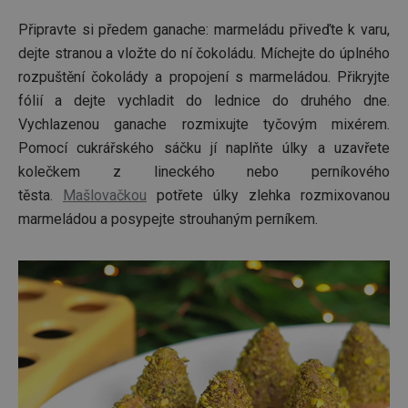
Připravte si předem ganache: marmeládu přiveďte k varu,
dejte stranou a vložte do ní čokoládu. Míchejte do úplného
rozpuštění čokolády a propojení s marmeládou. Přikryjte
fólií a dejte vychladit do lednice do druhého dne.
Vychlazenou ganache rozmixujte tyčovým mixérem.
Pomocí cukrářského sáčku jí naplňte úlky a uzavřete
kolečkem z lineckého nebo perníkového
těsta.
Mašlovačkou
potřete úlky zlehka rozmixovanou
marmeládou a posypejte strouhaným perníkem.