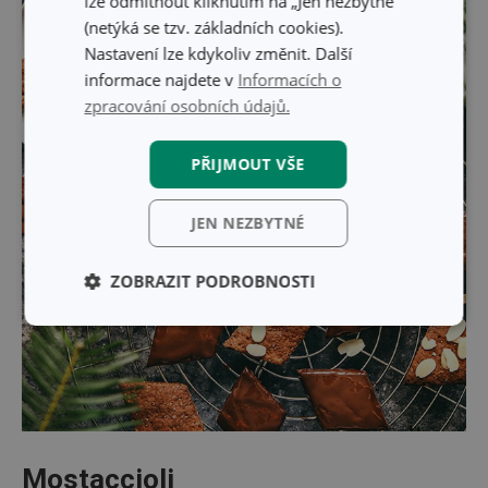
lze odmítnout kliknutím na „Jen nezbytné“
(netýká se tzv. základních cookies).
Nastavení lze kdykoliv změnit. Další
informace najdete v
Informacích o
zpracování osobních údajů.
PŘIJMOUT VŠE
JEN NEZBYTNÉ
ZOBRAZIT PODROBNOSTI
Základní
Analytické a
(funkční) cookies
preferenční
cookies
Marketingové
Funkční soubory
cookies
Mostaccioli