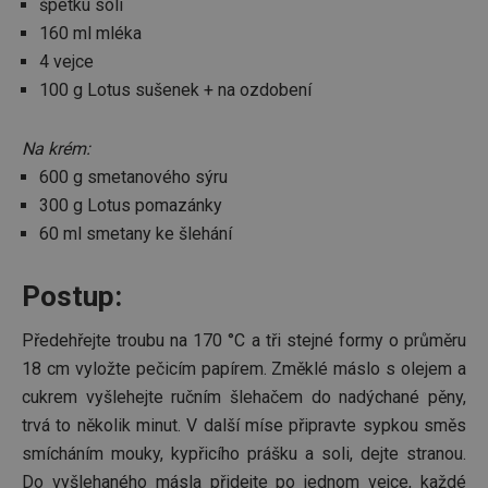
špetku soli
hláš
metrik
přiř
shroma
160 ml mléka
rek
data, j
napřík
4 vejce
_gcl_aw
2 měsíce 4
způsob,
Pou
Google
týdny
uživate
AdS
.tescoma.cz
100 g Lotus sušenek + na ozdobení
webové
exp
nebo j
s úč
interag
rek
Na krém:
obsah
web
stránky
str
600 g smetanového sýru
pom
služ
_ga
1 rok 1
Tento 
Google LLC
300 g Lotus pomazánky
měsíc
soubor
.tescoma.cz
_biano
.biano.cz
1 rok 1
je spoj
Ten
60 ml smetany ke šlehání
měsíc
Google
pra
Univers
pou
Analyti
sle
význa
uži
Postup:
aktuali
inte
běžněji
cho
použív
web
Předehřejte troubu na 170 °C a tři stejné formy o průměru
analyti
str
služby
zle
18 cm vyložte pečicím papírem. Změklé máslo s olejem a
Tento 
uži
cookie 
zku
cukrem vyšlehejte ručním šlehačem do nadýchané pěny,
použív
pro
rozliše
účel
trvá to několik minut. V další míse připravte sypkou směs
jedine
smícháním mouky, kypřicího prášku a soli, dejte stranou.
uživate
vmuid
3 měsíce 2
Ten
Adtelligent
přiřaz
dny
coo
.console.adtarget.com.tr
Do vyšlehaného másla přidejte po jednom vejce, každé
náhod
pou