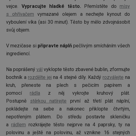
návště
_biano
.tescoma.cz
1 rok 1
Ten
uživate
vejce.
Vypracujte hladké těsto.
Přemístěte do
mísy
měsíc
pra
webov
pou
s ohřívačem
vymazané olejem a nechejte kynout do
stránká
sle
napříkl
uži
vyboulení víka (asi 30 minut). Těsto by mělo zdvojnásobit
stránky
inte
přečten
cho
svůj objem.
web
udmts
.udmserve.net
1 rok
Tento c
str
obecn
zle
použív
V mezičase si
připravte náplň
pečlivým smícháním všech
uži
účely s
zku
a analý
ingrediencí.
pro
shroma
účel
informa
uživate
CMPS
2 měsíce 4
Tyt
Casale Media Inc.
Na poprášený
vál
vyklopte těsto zbavené bublin, zformujte
interak
týdny
coo
.casalemedia.com
webov
spo
bochník a
rozdělte jej
na 4 stejné díly. Každý
rozválejte
na
stránká
rek
pomoh
sle
kruh, přeneste na plech s pečicím papírem a
pochop
pro
chován
pomocí
rádla
z něj vykrojte kruhový plát.
kter
uživate
díva
zlepšit
Postupně
stěrkou natírejte
první až třetí plát náplní,
stránek
xeadth_204
.adtech.ink
1 den
pokládejte na sebe a nakonec přiklopte čtvrtým,
_ga_X1X0DZP3CV
.tescoma.cz
1 rok 1
Tento 
xeadth
.adtech.ink
1 rok
nepotřeným plátem. Do středu postavte skleničku
měsíc
cookie
Google
Rp
4 týdny 2
Ten
Rakuten Marketing
a
rádlem
rozkrájejte těsto nejprve na 4 paprsky, ty na
k zach
dny
coo
.rmp.rakuten.com
stavu r
polovinu a ještě na polovinu, až vznikne 16 stejných
pou