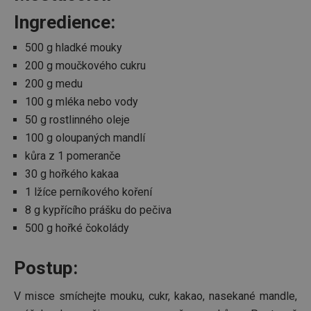
Ingredience:
500 g hladké mouky
200 g moučkového cukru
200 g medu
Základní (funkční) cookies
100 g mléka nebo vody
Analytické a preferenční cookies
50 g rostlinného oleje
Marketingové cookies
Funkční soubory
100 g oloupaných mandlí
Nezbytně nutné soubory cookie umožňují základní
kůra z 1 pomeranče
funkce webových stránek, jako je přihlášení
uživatele a správa účtu. Webové stránky nelze bez
30 g hořkého kakaa
nezbytně nutných souborů cookie správně používat.
1 lžíce perníkového koření
Poskytovatel
/
Název
Vyprší
Popis
8 g kypřícího prášku do pečiva
Doména
500 g hořké čokolády
shopsys_abc
www.tescoma.cz
5 měsíců
4 týdny
__cf_bm
29 minut
Tento 
Postup:
Cloudflare Inc.
59 sekund
cookie 
.heureka.cz
používá
rozliše
V misce smíchejte mouku, cukr, kakao, nasekané mandle,
lidmi a