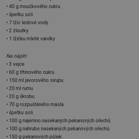
používá
• 40 g moučkového cukru
routing
zlepšen
• špetku soli
navigač
zkušeno
• 7 lžic ledové vody
uživatel
že je př
• 2 žloutky
konkré
serveru
• 1 lžičku mleté vanilky
zajistí
konzist
a efekti
prohlíž
Na náplň:
OAU
.opera.com
11 měsíců
• 3 vejce
4 týdny
• 60 g třtinového cukru
__Secure-YNID
.youtube.com
5 měsíců
• 150 ml javorového sirupu
4 týdny
• 20 ml rumu
HAPLB8G
.go.sonobi.com
Zavřením
Tento 
prohlížeče
cookie 
• 20 g škrobu
používá
sledová
• 70 g rozpuštěného másla
toho, j
uživate
• špetku soli
interagu
webov
• 100 g najemno nasekaných pekanových ořechů
stránka
• 100 g nahrubo nasekaných pekanových ořechů
zajišťuj
funkčn
• 150 g pekanových půlek
vyvažo