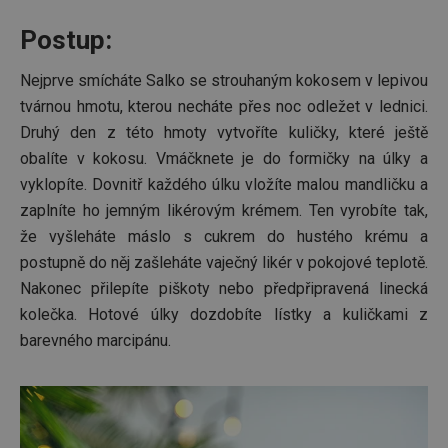
Postup:
Nejprve smícháte Salko se strouhaným kokosem v lepivou
tvárnou hmotu, kterou necháte přes noc odležet v lednici.
Druhý den z této hmoty vytvoříte kuličky, které ještě
obalíte v kokosu. Vmáčknete je do formičky na úlky a
vyklopíte. Dovnitř každého úlku vložíte malou mandličku a
zaplníte ho jemným likérovým krémem. Ten vyrobíte tak,
že vyšleháte máslo s cukrem do hustého krému a
postupně do něj zašleháte vaječný likér v pokojové teplotě.
Nakonec přilepíte piškoty nebo předpřipravená linecká
kolečka. Hotové úlky dozdobíte lístky a kuličkami z
barevného marcipánu.