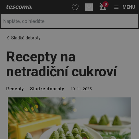
Nacházíte se na stránce Recepty na netradiční cukroví
0
Přejít na hlavní obsah
Přejít na vyhledávání
Přejít na navigaci
MENU
Sladké dobroty
Recepty na
netradiční cukroví
Recepty
Sladké dobroty
19. 11. 2025