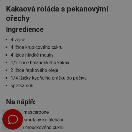
persooVid
.tescoma.cz
1 rok 1
Ten
měsíc
pou
Kakaová roláda s pekanovými
sle
náv
ořechy
web
Umo
pre
Ingredience
uži
rek
mar
4 vejce
kam
jsou
4 lžíce krupicového cukru
jeji
záj
4 lžíce hladké mouky
zah
1/2 lžíce holandského kakaa
dat
čas
2 lžíce řepkového oleje
web
str
1/4 lžičky kypřicího prášku do pečiva
CMPRO
2 měsíce 4
Tyt
Casale Media Inc.
špetka soli
týdny
coo
.casalemedia.com
spo
rek
sle
Na náplň:
pro
kter
400 g mascarpone
díva
100 g smetany ke šlehání
YSC
Zavřením
Ten
Google LLC
prohlížeče
coo
.youtube.com
2 lžíce moučkového cukru
You