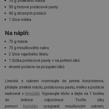
70 g změklého másla
50 g hotové pistáciové pasty
40 g drcených pistácií
1 lžíce mléka
Na náplň:
75 g másla
75 g moučkového cukru
2 lžíce vaječného likéru
1 lžička pistáciové pasty + na potření úlků
drcené pistácie na posypání úlků
Linecké s cukrem rozmixujte do jemné konzistence,
přidejte změklé máslo, pistáciovou pastu, mléko a pistácie
nadrcené v
hmoždíři
. Vypracujte těsto a dejte na 1 hodinu
do lednice odpočinout. Tvořte úlky
pomocí
formičky
vysypané moučkovým cukrem,