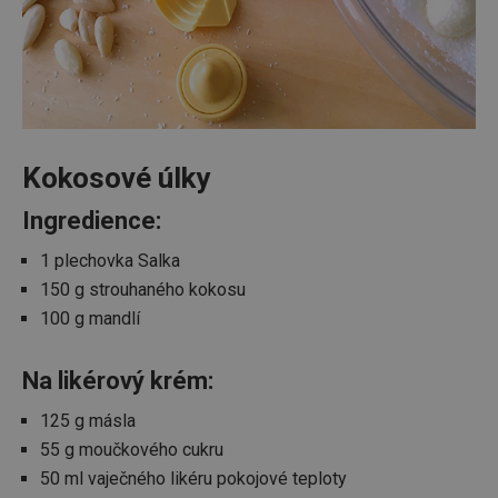
Kokosové úlky
Ingredience:
1 plechovka Salka
150 g strouhaného kokosu
100 g mandlí
Na likérový krém:
125 g másla
55 g moučkového cukru
50 ml vaječného likéru pokojové teploty