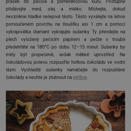
To je p
prášek do pečiva a pomerančovou kůru. Postupně
přínosn
bylo m
přidávejte med, olej a mléko. Míchejte, dokud
podáva
nevznikne hladké nelepivé těsto. Těsto vyválejte na lehce
platné 
o použí
pomoučeném povrchu na tloušťku asi 1 cm a pomocí
jejich
webov
vykrajovátka diamant vykrajujte sušenky. Ty přendejte na
stránek
plech vyložený pečicím papírem a pečte v troubě
CookieScriptConsent
1 měsíc
Tento 
CookieScript
cookie 
www.tescoma.cz
předehřáté na 180°C po dobu 12–15 minut. Sušenky by
služba 
zásadách ochrany soukromí společnosti Google
Script.
měly být propečené, avšak měkké uprostřed. Na
zapama
čokoládovou polevu rozpusťte hořkou čokoládu ve vodní
předvo
souhlas
lázni. Vychladlé sušenky namáčejte do rozpuštěné
soubor
cookie
čokolády a nechte je ztuhnout na
mřížce
.
návštěv
nutné, 
banner
Cookie
Script.
fungov
správně
FPGSID
30 minut
Tento 
Google
cookie 
.tescoma.cz
používá
uchová
stavu