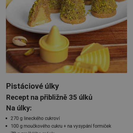
Pistáciové úlky
Recept na přibližně 35 úlků
Na úlky:
270 g lineckého cukroví
100 g moučkového cukru + na vysypání formiček