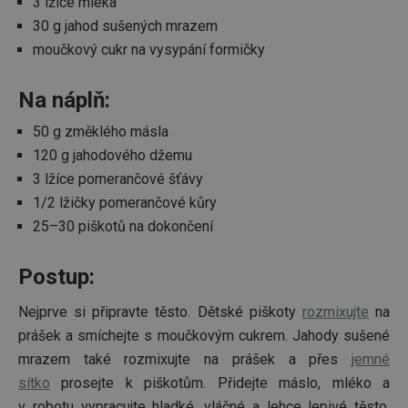
3 lžíce mléka
30 g jahod sušených mrazem
moučkový cukr na vysypání formičky
Na náplň:
50 g změklého másla
120 g jahodového džemu
3 lžíce pomerančové šťávy
1/2 lžičky pomerančové kůry
25–30 piškotů na dokončení
Postup:
Nejprve si připravte těsto. Dětské piškoty
rozmixujte
na
prášek a smíchejte s moučkovým cukrem. Jahody sušené
mrazem také rozmixujte na prášek a přes
jemné
sítko
prosejte k piškotům. Přidejte máslo, mléko a
v robotu vypracujte hladké, vláčné a lehce lepivé těsto.