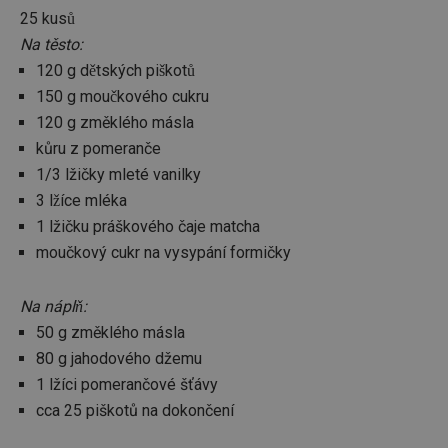
25 kusů
Na těsto:
120 g dětských piškotů
150 g moučkového cukru
120 g změklého másla
kůru z pomeranče
1/3 lžičky mleté vanilky
3 lžíce mléka
1 lžičku práškového čaje matcha
moučkový cukr na vysypání formičky
Na náplň:
50 g změklého másla
80 g jahodového džemu
1 lžíci pomerančové šťávy
cca 25 piškotů na dokončení