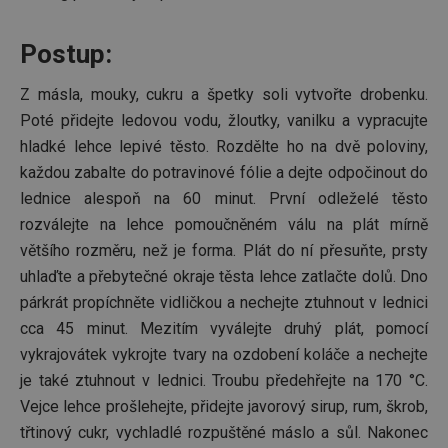
zátěže 
efektiv
distribu
Postup:
provoz
několik
servere
bylo za
Z másla, mouky, cukru a špetky soli vytvořte drobenku.
že web
Poté přidejte ledovou vodu, žloutky, vanilku a vypracujte
udržov
výkon 
hladké lehce lepivé těsto. Rozdělte ho na dvě poloviny,
vysoké
provoz
každou zabalte do potravinové fólie a dejte odpočinout do
INGRESSCOOKIE
Zavřením
Zaregist
NGINX Inc.
lednice alespoň na 60 minut. První odleželé těsto
prohlížeče
který
bh.contextweb.com
servero
rozválejte na lehce pomoučněném válu na plát mírně
klastr s
návštěv
většího rozměru, než je forma. Plát do ní přesuňte, prsty
Používá
uhlaďte a přebytečné okraje těsta lehce zatlačte dolů. Dno
kontext
vyrovn
párkrát propíchněte vidličkou a nechejte ztuhnout v lednici
zatížení
optimal
cca 45 minut. Mezitím vyválejte druhý plát, pomocí
uživate
zkušeno
vykrajovátek vykrojte tvary na ozdobení koláče a nechejte
clientToken
.api.foxentry.com
11 měsíců
je také ztuhnout v lednici. Troubu předehřejte na 170 °C.
4 týdny
Vejce lehce prošlehejte, přidejte javorový sirup, rum, škrob,
udid
.tescoma.cz
4 týdny 2
Tento c
třtinový cukr, vychladlé rozpuštěné máslo a sůl. Nakonec
dny
se použ
jedineč