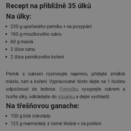
Recept na přibližně 35 úlků
Na úlky:
230 g upečeného perníku + na posypání
160 g moučkového cukru
60 g másla
3 lžíce rumu
2 lžíce perníkového koření
Perník s cukrem rozmixujte najemno, přidejte změklé
máslo, rum a koření. Vypracované těsto dejte na 1 hodinu
odpočinout do lednice.
Formičku
vysypejte cukrem a
tvořte úlky, odkládejte do
stojánku
a dejte vychladit.
Na třešňovou ganache:
150 g bílé čokolády
125 g marmelády z černé třešně + na potření