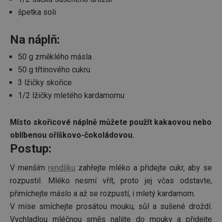
kampa
uži
web
špetka soli
_hjSessionUser_3298151
.tescoma.cz
Zavřením
a j
prohlížeče
rek
kon
_clck
.tescoma.cz
1 rok
Tento 
Na náplň:
moh
použív
náv
sledov
uve
50 g změklého másla
uživate
web
interak
50 g třtinového cukru
zapoje
trgpv
www.tescoma.cz
11 měsíců
webov
4 týdny
3 lžičky skořice
stránk
zlepšen
1/2 lžičky mletého kardamomu
g
11 měsíců
Ten
Eventbrite Inc.
uživate
4 týdny
cook
.creativecdn.com
zkušeno
při
funkčn
Eve
webov
Místo skořicové náplně můžete použít kakaovou nebo
pou
stránek
dor
oblíbenou oříškovo-čokoládovou.
obs
c
.creativecdn.com
11 měsíců
Tento 
při
Postup:
4 týdny
cookie 
záj
použív
kon
identif
uživ
V menším
rendlíku
zahřejte mléko a přidejte cukr, aby se
četnost
zle
a k tom
tvo
rozpustil. Mléko nesmí vřít, proto jej včas odstavte,
návště
Ten
přístup
coo
přimíchejte máslo a až se rozpustí, i mletý kardamom.
webov
pou
stránk
V míse smíchejte prosátou mouku, sůl a sušené droždí.
úče
Shroma
udál
data o
Vychladlou mléčnou směs nalijte do mouky a přidejte