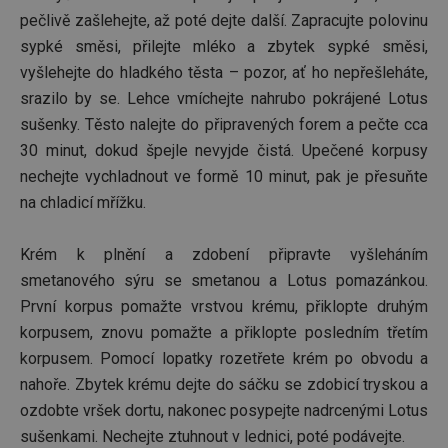
vygene
sle
pečlivě zašlehejte, až poté dejte další. Zapracujte polovinu
čísla j
uži
identif
inte
sypké směsi, přilejte mléko a zbytek sypké směsi,
klienta.
ang
součást
rek
vyšlehejte do hladkého těsta – pozor, ať ho nepřešleháte,
každé
růz
požada
web
srazilo by se. Lehce vmíchejte nahrubo pokrájené Lotus
stránk
strá
a slouž
sušenky. Těsto nalejte do připravených forem a pečte cca
cíle
výpočt
při
30 minut, dokud špejle nevyjde čistá. Upečené korpusy
návštěv
záži
relacíc
nechejte vychladnout ve formě 10 minut, pak je přesuňte
kampan
st_uid
11 měsíců
Ten
Seedtag
analyti
4 týdny
pou
.seedtag.com
na chladicí mřížku.
přehle
sle
cho
ayl_visitor
.omnitagjs.com
1 měsíc
Tento 
uživ
použív
zap
Krém k plnění a zdobení připravte vyšleháním
sledová
obs
analýz
pro 
smetanového sýru se smetanou a Lotus pomazánkou.
návště
poc
První korpus pomažte vrstvou krému, přiklopte druhým
webov
opt
stránek
uži
korpusem, znovu pomažte a přiklopte posledním třetím
Shroma
zku
anony
korpusem. Pomocí lopatky rozetřete krém po obvodu a
údaje, 
uid
.connectad.io
1 měsíc
Ten
kolikrá
coo
nahoře. Zbytek krému dejte do sáčku se zdobicí tryskou a
návštěv
jed
na web
při
ozdobte vršek dortu, nakonec posypejte nadrcenými Lotus
jakékol
str
doporu
gen
sušenkami. Nechejte ztuhnout v lednici, poté podávejte.
jiných
uživ