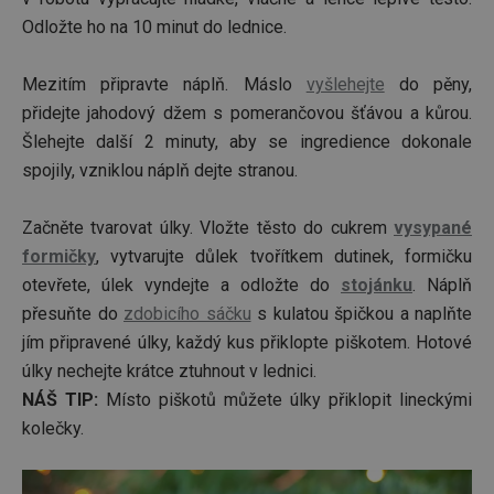
Odložte ho na 10 minut do lednice.
Mezitím připravte náplň. Máslo
vyšlehejte
do pěny,
přidejte jahodový džem s pomerančovou šťávou a kůrou.
Šlehejte další 2 minuty, aby se ingredience dokonale
spojily, vzniklou náplň dejte stranou.
Začněte tvarovat úlky. Vložte těsto do cukrem
vysypané
formičky
, vytvarujte důlek tvořítkem dutinek, formičku
otevřete, úlek vyndejte a odložte do
stojánku
. Náplň
přesuňte do
zdobicího sáčku
s kulatou špičkou a naplňte
jím připravené úlky, každý kus přiklopte piškotem. Hotové
úlky nechejte krátce ztuhnout v lednici.
NÁŠ TIP:
Místo piškotů můžete úlky přiklopit lineckými
kolečky.