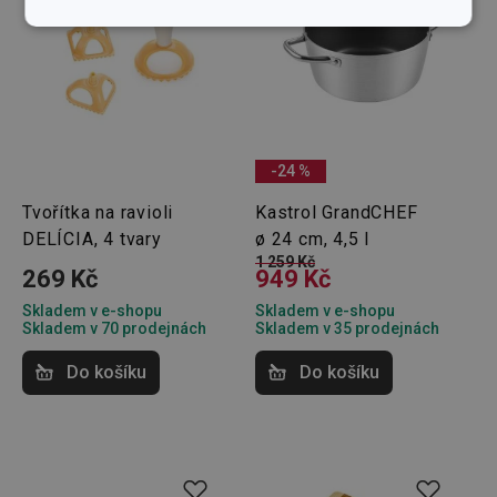
Základní
Analytické a
(funkční) cookies
preferenční
cookies
Marketingové
Funkční soubory
cookies
-24 %
Tvořítka na ravioli
Kastrol GrandCHEF
DELÍCIA, 4 tvary
ø 24 cm, 4,5 l
1 259 Kč
269 Kč
949 Kč
Skladem v e-shopu
Skladem v e-shopu
Základní (funkční) cookies
Skladem v 70 prodejnách
Skladem v 35 prodejnách
Analytické a preferenční cookies
Do košíku
Do košíku
Marketingové cookies
Funkční soubory
Nezbytně nutné soubory cookie umožňují základní
funkce webových stránek, jako je přihlášení
uživatele a správa účtu. Webové stránky nelze bez
nezbytně nutných souborů cookie správně používat.