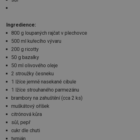
Ingredience:
800 g loupaných rajčat v plechovce
500 ml kuřecího vývaru
200 g ricotty
50 g bazalky
50 ml olivového oleje
2 stroužky česneku
1 lžíce jemně nasekané cibule
1 lžíce strouhaného parmezánu
brambory na zahuštění (cca 2 ks)
muškátový oříšek
citrónová kůra
sůl, pepř
cukr dle chuti
tymián