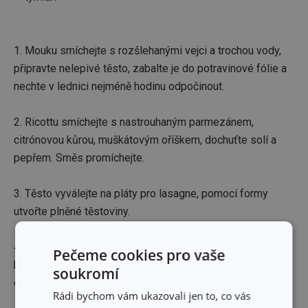
1. Mouku smíchejte s rozšlehanými vejci a trochou vody,
připravte nelepivé těsto, zabalte je do potravinové fólie a
nechte v lednici nejméně hodinu odpočinout.
2. Ricottu smíchejte s nastrouhaným parmezánem,
citrónovou kůrou, muškátovým oříškem, dochuťte solí a
pepřem. Směs promíchejte.
3. Těsto vyválejte na pláty pro lasagne, pomocí formy
utvořte plněné těstoviny.
4. Raviolini vařte v osolené vodě do momentu vyplavání na
Pečeme cookies pro vaše
hladinu (cca 2-3 minuty). Po vyjmutí z vody pokapejte
soukromí
olivovým olejem a dejte stranou.
Rádi bychom vám ukazovali jen to, co vás