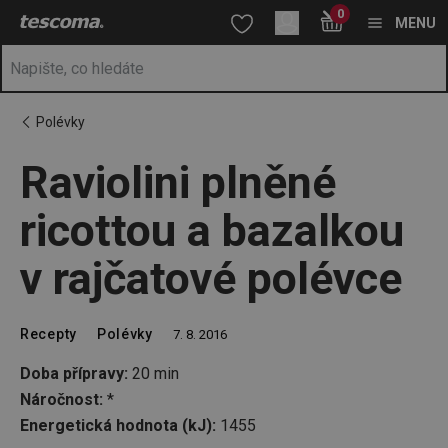
Nacházíte se na stránce Raviolini plněné ricottou a bazalkou v r
0
Přejít na hlavní obsah
Přejít na vyhledávání
Přejít na navigaci
MENU
Polévky
Raviolini plněné
ricottou a bazalkou
v rajčatové polévce
Recepty
Polévky
7. 8. 2016
Doba přípravy:
20 min
Náročnost:
*
Energetická hodnota (kJ):
1455