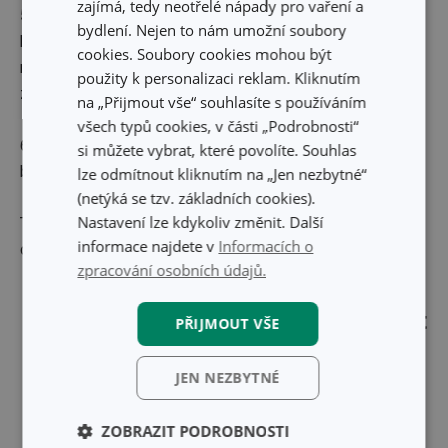
zajímá, tedy neotřelé nápady pro vaření a
5. Na oleji zpěňte cibuli, nasekaný česnek a oloupané na
bydlení. Nejen to nám umožní soubory
kostičky nakrájené brambory. Zalijte vývarem, přidejte
cookies. Soubory cookies mohou být
rajčata, cukr, tymián, sůl, pepř, přiveďte k varu a vařte do
použity k personalizaci reklam. Kliknutím
změknutí brambor.
na „Přijmout vše“ souhlasíte s používáním
všech typů cookies, v části „Podrobnosti“
6. Odstraňte tymián a vše rozmixujte dohladka s přidáním
si můžete vybrat, které povolíte. Souhlas
bazalkových listů. Raviolini vložte do polévky a podávejte.
lze odmítnout kliknutím na „Jen nezbytné“
(netýká se tzv. základních cookies).
Nastavení lze kdykoliv změnit. Další
Tip: hotovou polévku můžete zakápnout smetanou a
informace najdete v
Informacích o
ozdobit bazalkou.
zpracování osobních údajů.
K přípravě receptu se vám bude hodit
PŘIJMOUT VŠE
JEN NEZBYTNÉ
ZOBRAZIT PODROBNOSTI